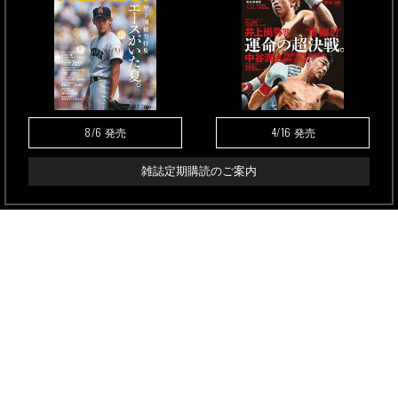
8/6
4/16
発売
発売
雑誌定期購読のご案内