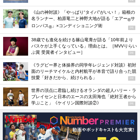
PR
《山の神対談》「やっぱり“タイパ”がいい！」箱根の
名ランナー、柏原竜二と神野大地が語る「エアー
サ
®
ロンパス
」×コンディショニング術
®
PR
38歳でも進化を続ける篠山竜青が語る「10年前より
バスケが上手くなっている」理由とは。［MVVりらい
ぶ賞 受賞者インタビュー］
PR
《ラグビー界と体操界の同学年レジェンド対談》初対
面のリーチマイケルと内村航平が本音で語り合った競
技愛「好きだから、続けられる」
PR
世界の頂点に君臨し続けるオランダの超人ハリー・ラ
ブレイセンと日本のエースの太田海也「絶対王者から
学ぶこと」《ケイリン国際対談②》
PR