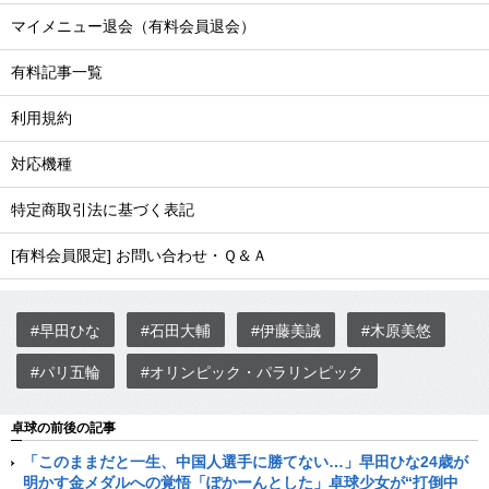
マイメニュー退会（有料会員退会）
有料記事一覧
利用規約
対応機種
特定商取引法に基づく表記
[有料会員限定] お問い合わせ・Ｑ＆Ａ
#早田ひな
#石田大輔
#伊藤美誠
#木原美悠
#パリ五輪
#オリンピック・パラリンピック
卓球の前後の記事
「このままだと一生、中国人選手に勝てない…」早田ひな24歳が
明かす金メダルへの覚悟「ぽかーんとした」卓球少女が“打倒中