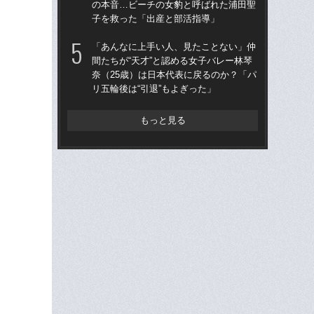
の本音…ビーチの女豹と呼ばれた浦田聖
の
子を救った「出産と部活指導」
子
「あんなに上手い人、見たことない」仲
天
間たちが“天才”と認める女子バレー林琴
人
奈（25歳）は日本代表に戻るのか？「パ
トリ
リ五輪後は“引退”もよぎった」
身創
もっと見る