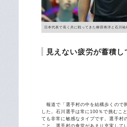
日本代表で長く共に戦ってきた柳田将洋と石川祐希（201
見えない疲労が蓄積し
報道で「選手村の中を結構歩くので脚
した。石川選手は常に100％で挑むこ
ても非常に敏感なタイプです。選手村
こと、選手村の食堂があまり充実して