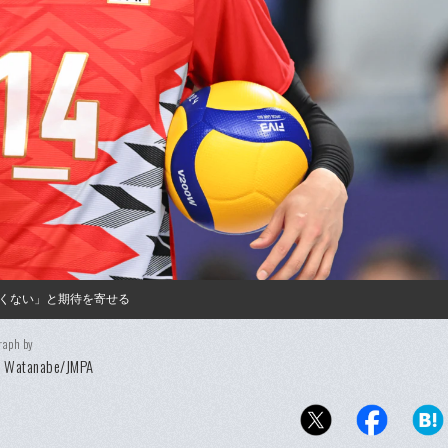
くない」と期待を寄せる
raph by
u Watanabe/JMPA