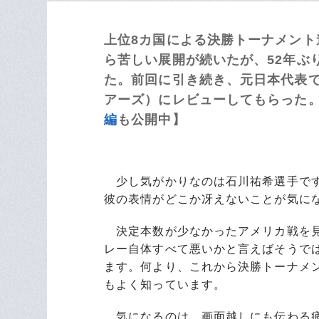
上位8カ国による決勝トーナメン
ら苦しい展開が続いたが、52年ぶ
た。前回に引き続き、元日本代表で
アーズ）にレビューしてもらった。【
編
も公開中】
少し気がかりなのは石川祐希選手です
彼の表情がどこか冴えないことが気に
決定本数が少なかったアメリカ戦を見
レー自体すべて悪いかと言えばそうで
ます。何より、これから決勝トーナメ
もよく知っています。
気になるのは、画面越しにも伝わる疲