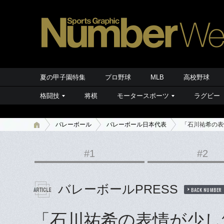
夏の甲子園特集
プロ野球
MLB
高校野球
格闘技
将棋
モータースポーツ
ラグビー
バレーボール
バレーボール日本代表
「石川祐希の表
#1
#2
バレーボールPRESS
BACK NUMBER
「石川祐希の表情が少し