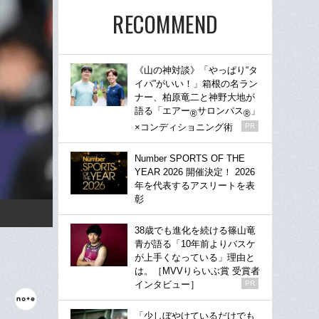
RECOMMEND
《山の神対談》「やっぱり“タ
イパ”がいい！」箱根の名ラン
ナー、柏原竜二と神野大地が
語る「エアー
サロンパス
」
®
®
×コンディショニング術
PR
Number SPORTS OF THE
YEAR 2026 開催決定！ 2026
年を代表するアスリートを表
彰
38歳でも進化を続ける篠山竜
青が語る「10年前よりバスケ
が上手くなっている」理由と
は。［MVVりらいぶ賞 受賞者
インタビュー］
PR
「少しぼやけているだけでも