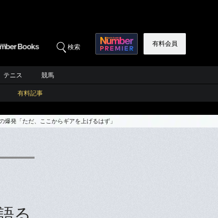
有料会員
検索
テニス
競馬
有料記事
ンの爆発「ただ、ここからギアを上げるはず」
語る