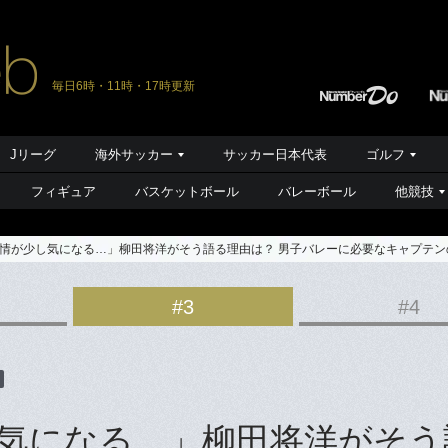
毎日6時・11時・17時更新
Jリーグ
海外サッカー
サッカー日本代表
ゴルフ
フィギュア
バスケットボール
バレーボール
他競技
情が少し気になる…」柳田将洋がそう語る理由は？ 男子バレーに必要なキャプテ
#3
#4
気になる…」柳田将洋がそう