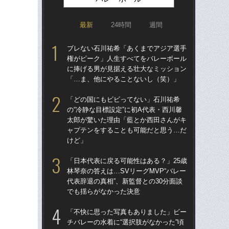
最新
24時間
週間
ブレない石川祐希「あくまでアジア選手
ブ
権がピーク」人生すべてをバレーボール
権
に捧げる男が見据える壮大なミッション
に
「…ま、他にやることないし（笑）」
「
「どの国にもビビってない」石川祐希
「
の“冷静な目標設定”に初A代表・西川馨
の“
太郎が驚いた理由「藍とか西田さんがキ
太
ャプテンをすることも可能だと思う…だ
ャ
けど」
け
「日本代表に戻る可能性はある？」25歳
石川
林琴奈の答えは…SVリーグMVP“バレー
前に
代表辞退の真相”、新監督との30分面談
ま
でも揺らがなかった決意
子
「不快に思った写真もありました」ビー
「
チバレーの水着に“選択肢がなかった”頃
チバ