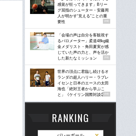
感覚が狂ってきます」Bリー
グ屈指のシューター・安藤周
人が明かす“見える”ことの重
要性
PR
「会場の声は自分を客観視す
るバロメーター」柔道48kg級
金メダリスト・角田夏実が感
じていた声の力と、声を活か
した新たなミッション
PR
世界の頂点に君臨し続けるオ
ランダの超人ハリー・ラブレ
イセンと日本のエースの太田
海也「絶対王者から学ぶこ
と」《ケイリン国際対談②》
PR
RANKING
バレーボール