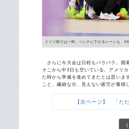
ドイツ戦では一時、ベンチに下がるシーンも ©︎Kaoru
さらに今大会は日程もバラバラ。開幕
そこから中3日も空いている。アメリカ
た時から準備を進めてきたとは思いま
こと。繊細な分、見えない疲労が蓄積
【次ページ】 「た
1