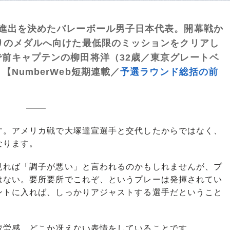
ト進出を決めたバレーボール男子日本代表。開幕戦か
りのメダルへ向けた最低限のミッションをクリアし
前キャプテンの柳田将洋（32歳／東京グレートベ
NumberWeb短期連載／
予選ラウンド総括の前
。アメリカ戦で大塚達宣選手と交代したからではなく、
なります。
れば「調子が悪い」と言われるのかもしれませんが、プ
はない。要所要所でこれぞ、というプレーは発揮されてい
ントに入れば、しっかりアジャストする選手だということ
労感。どこか冴えない表情をしていることです。