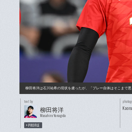
柳田将洋は石川祐希の現状を慮ったが、「プレー自体はそこまで悪
text by
photog
Kaor
柳田将洋
Masahiro Yanagida
PROFILE