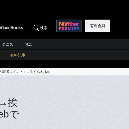
有料会員
検索
テニス
競馬
有料記事
の識者コメント」にえぐられる心
→挨
bで