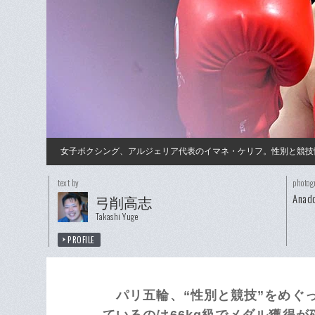
女子ボクシング、アルジェリア代表のイマネ・ケリフ。性別と競技
text by
photog
Anado
弓削高志
Takashi Yuge
PROFILE
パリ五輪、“性別と競技”をめぐ
ているのは66kg級でメダル獲得