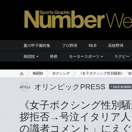
夏の甲子園特集
プロ野球
MLB
高校野球
格闘技
将棋
モータースポーツ
ラグビー
格闘技
ボクシング
《女子ボクシング性別騒動》「彼
オリンピックPRESS
BACK NUMBER
《女子ボクシング性別騒
拶拒否→号泣イタリア人
の識者コメント」にえ