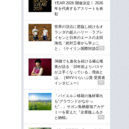
YEAR 2026 開催決定！ 2026
年を代表するアスリートを表
彰
世界の頂点に君臨し続けるオ
ランダの超人ハリー・ラブレ
イセンと日本のエースの太田
海也「絶対王者から学ぶこ
と」《ケイリン国際対談②》
PR
38歳でも進化を続ける篠山竜
青が語る「10年前よりバスケ
が上手くなっている」理由と
は。［MVVりらいぶ賞 受賞者
インタビュー］
PR
「バイエルン移籍の逸材輩出
も“グラウンドがなかっ
た”…」サガン鳥栖最強アカデ
ミーを変えた『企業版ふるさ
と納税』
PR