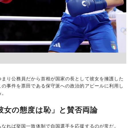
まり公務員だから首相が国家の長として彼女を擁護した
この事件を票田である保守派への政治的アピールに利用し
る。
彼女の態度は恥」と賛否両論
なれば挙国一致体制で自国選手を応援するのが常だ。