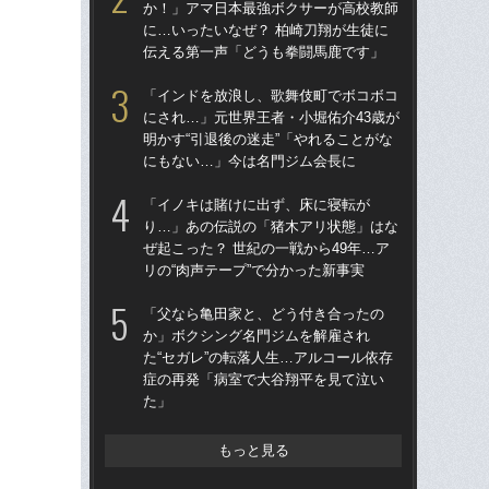
か！」アマ日本最強ボクサーが高校教師
終了
に…いったいなぜ？ 柏崎刀翔が生徒に
本
伝える第一声「どうも拳闘馬鹿です」
延
「インドを放浪し、歌舞伎町でボコボコ
死ん
にされ…」元世界王者・小堀佑介43歳が
に逃
明かす“引退後の迷走”「やれることがな
ぬ”
にもない…」今は名門ジム会長に
田
「イノキは賭けに出ず、床に寝転が
「お
り…」あの伝説の「猪木アリ状態」はな
番ケ
ぜ起こった？ 世紀の一戦から49年…ア
大
リの“肉声テープ”で分かった新事実
木
「父なら亀田家と、どう付き合ったの
「
か」ボクシング名門ジムを解雇され
大
た“セガレ”の転落人生…アルコール依存
る“
症の再発「病室で大谷翔平を見て泣い
ト
た」
もっと見る