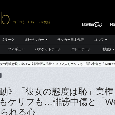
毎日6時・11時・17時更新
Jリーグ
海外サッカー
サッカー日本代表
ゴルフ
フィギュア
バスケットボール
バレーボール
他競技
女の態度は恥」棄権→挨拶拒否→号泣イタリア人もケリフも…誹謗中傷と「Webで
動》「彼女の態度は恥」棄権
もケリフも…誹謗中傷と「We
ぐられる心