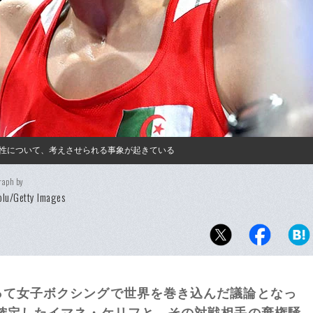
性について、考えさせられる事象が起きている
raph by
lu/Getty Images
って女子ボクシングで世界を巻き込んだ議論となっ
が確定したイマネ・ケリフと、その対戦相手の棄権騒