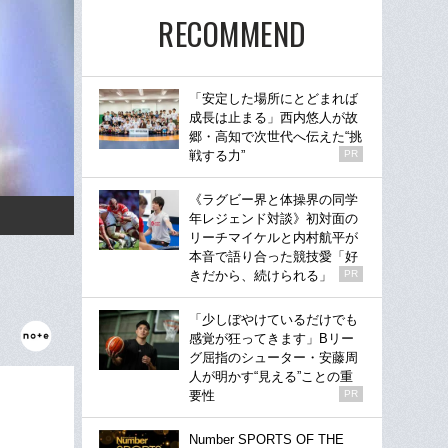
RECOMMEND
「安定した場所にとどまれば
成長は止まる」西内悠人が故
郷・高知で次世代へ伝えた“挑
戦する力”
PR
《ラグビー界と体操界の同学
年レジェンド対談》初対面の
リーチマイケルと内村航平が
本音で語り合った競技愛「好
きだから、続けられる」
PR
「少しぼやけているだけでも
感覚が狂ってきます」Bリー
グ屈指のシューター・安藤周
人が明かす“見える”ことの重
要性
PR
Number SPORTS OF THE