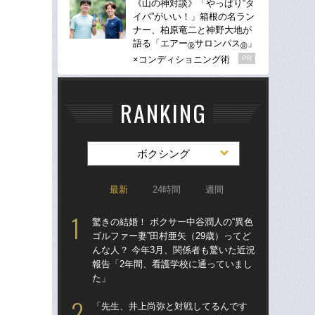
《山の神対談》「やっぱり“タ
イパ”がいい！」箱根の名ラン
ナー、柏原竜二と神野大地が
語る「エアー
サロンパス
」
®
®
×コンディショニング術
PR
RANKING
ボクシング
最新
24時間
週間
驚きの結婚！ ボクサー中谷潤人の“異色
驚き
ゴルファー妻”田村亜矢（29歳）ってど
ゴル
んな人？ 今年3月、関係者も驚いた近況
んな
報告「2年間、看護学校に通っていまし
報
た」
た
「先生、井上尚弥と対戦してるんです
「