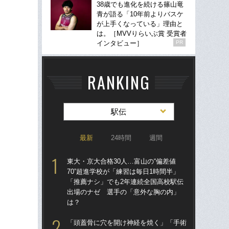
38歳でも進化を続ける篠山竜
青が語る「10年前よりバスケ
が上手くなっている」理由と
は。［MVVりらいぶ賞 受賞者
インタビュー］
PR
RANKING
駅伝
最新
24時間
週間
東大・京大合格30人…富山の“偏差値
東大
70”超進学校が「練習は毎日1時間半」
70
「推薦ナシ」でも2年連続全国高校駅伝
「
出場のナゼ 選手の「意外な胸の内」
出
は？
は
「頭蓋骨に穴を開け神経を焼く」「手術
東大