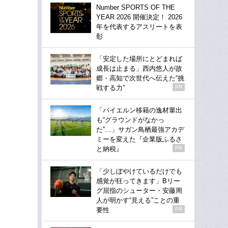
Number SPORTS OF THE
YEAR 2026 開催決定！ 2026
年を代表するアスリートを表
彰
「安定した場所にとどまれば
成長は止まる」西内悠人が故
郷・高知で次世代へ伝えた“挑
戦する力”
PR
「バイエルン移籍の逸材輩出
も“グラウンドがなかっ
た”…」サガン鳥栖最強アカデ
ミーを変えた『企業版ふるさ
と納税』
PR
「少しぼやけているだけでも
感覚が狂ってきます」Bリー
グ屈指のシューター・安藤周
人が明かす“見える”ことの重
要性
PR