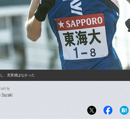
かし、充実感はなかった
raph by
 Suzuki