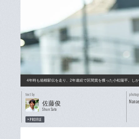
4年時も箱根駅伝を走り、2年連続で区間賞を獲った小松陽平。し
text by
photog
Nanae
佐藤俊
Shun Sato
PROFILE