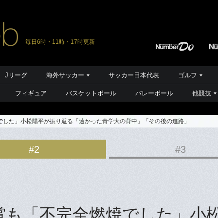
毎日6時・11時・17時更新
Jリーグ
海外サッカー
サッカー日本代表
ゴルフ
フィギュア
バスケットボール
バレーボール
他競技
でした」小松陽平が振り返る「遠かった青学大の背中」「その後の進路」
#2
#3
賞も「不完全燃焼でした」小