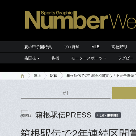
夏の甲子園特集
プロ野球
MLB
高校野球
格闘技
将棋
モータースポーツ
ラグビー
陸上
駅伝
箱根駅伝で2年連続区間賞も「不完全燃焼
#1
箱根駅伝PRESS
BACK NUMBER
箱根駅伝で2年連続区間