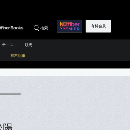
有料会員
検索
テニス
競馬
有料記事
松陽