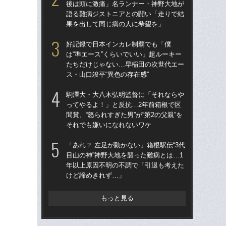
後は頭に激痛」名ランナー・神野大地が
人
語る難病ジストニアとの闘い「走りで結
なし
果を出して同じ病の人に希望を」
「
好記録で日本インカレ制覇でも「僕
「
は“準エース”くらいでいい」超ルーキー
た」
たちだけじゃない…早稲田の次世代エー
の魔
ス・山口竣平“異色の存在感”
救
駒澤大・大八木弘明監督に「それならや
箱根
ってやるよ！」と反抗…2年前箱根で区
の誤
間賞、“怒られすぎた男”が“第2の父親”を
な」
それでも嫌いになれないワケ
っ
「あれ？ 左足が動かない」箱根駅伝“3代
「駒
目山の神”神野大地を襲った難病とは…1
「創
年以上原因不明の不調で「引退も考えた
ト！
けど諦めきれず…」
たか
もっと見る