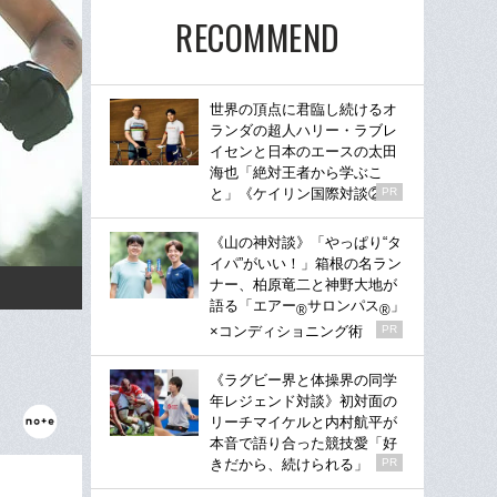
RECOMMEND
世界の頂点に君臨し続けるオ
ランダの超人ハリー・ラブレ
イセンと日本のエースの太田
海也「絶対王者から学ぶこ
と」《ケイリン国際対談②》
PR
《山の神対談》「やっぱり“タ
イパ”がいい！」箱根の名ラン
ナー、柏原竜二と神野大地が
語る「エアー
サロンパス
」
®
®
×コンディショニング術
PR
《ラグビー界と体操界の同学
年レジェンド対談》初対面の
リーチマイケルと内村航平が
本音で語り合った競技愛「好
きだから、続けられる」
PR