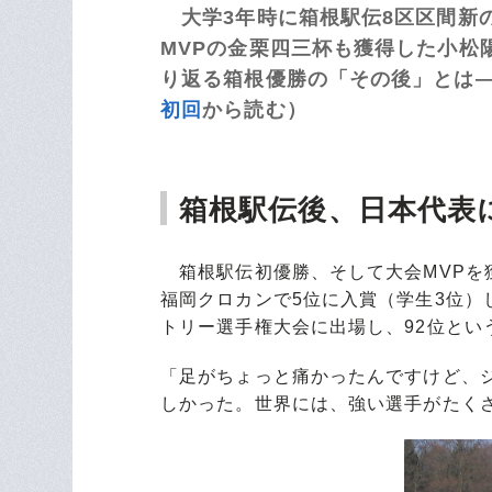
大学3年時に箱根駅伝8区区間新
MVPの金栗四三杯も獲得した小松
り返る箱根優勝の「その後」とは――
初回
から読む）
箱根駅伝後、日本代表
箱根駅伝初優勝、そして大会MVPを獲
福岡クロカンで5位に入賞（学生3位）
トリー選手権大会に出場し、92位とい
「足がちょっと痛かったんですけど、
しかった。世界には、強い選手がたく