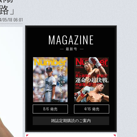
路」
/05/18 06:01
MAGAZINE
最新号
8/6
4/16
発売
発売
雑誌定期購読のご案内