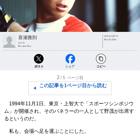
photograph by
喜瀬雅則
Masato Daito
text by
Masanori Kise
ポスト
シェア
コピー
2
/5
ページ目
この記事を1ページ目から読む
1994年11月1日、東京・上智大で「スポーツシンポジウ
ム」が開催され、そのパネラーの一人として野茂が出席す
るというのだ。
私も、会場へ足を運ぶことにした。