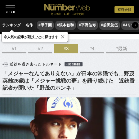
有料会員
毎日6時・11時・17時更新
ランキング
名作
#甲子園
#張本智和
#平野佳寿
#前田悠伍
#Jリーグ
〉
×
今人気の記事が競技ごとに探せます
野球
プロ野球
#1
#2
#3
#4
#最新
近鉄を過ぎ去ったトルネード
BACK NUMBER
「メジャーなんてありえない」が日本の常識でも…野茂
英雄26歳は「メジャー挑戦の夢」を語り続けた 近鉄番
記者が聞いた「野茂のホンネ」