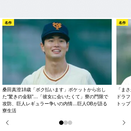
名作
名作
桑田真澄18歳「ボク払います」ポケットから出し
「まさ
た“驚きの金額”…「彼女に会いたくて」寮の門限で
ドラフ
攻防、巨人レギュラー争いの内情…巨人OBが語る
トップ
寮生活