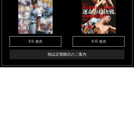
8/6
4/16
発売
発売
雑誌定期購読のご案内