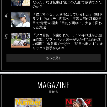
だった」なぜ板東は“第二の人生”で成功できた
のか？
「僕だろうな、と覚悟はしていました」現役ド
ラフトでロッテ→西武へ…平沢大河が移籍2年
目で“覚醒”の理由「目的が明確に」大きく変わ
った意識
「アゴ骨折、前歯折れて…」156キロ速球が顔
面直撃、ソフトバンク選手が明かす“壮絶死球
の瞬間”「救急車で告げた…“明日も出ます”」オ
リックス投手からDM
もっと見る
MAGAZINE
最新号