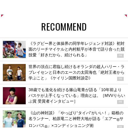
RECOMMEND
《ラグビー界と体操界の同学年レジェンド対談》初対
面のリーチマイケルと内村航平が本音で語り合った競
技愛「好きだから、続けられる」
PR
世界の頂点に君臨し続けるオランダの超人ハリー・ラ
ブレイセンと日本のエースの太田海也「絶対王者から
学ぶこと」《ケイリン国際対談②》
PR
38歳でも進化を続ける篠山竜青が語る「10年前より
バスケが上手くなっている」理由とは。［MVVりらい
ぶ賞 受賞者インタビュー］
PR
《山の神対談》「やっぱり“タイパ”がいい！」箱根の
名ランナー、柏原竜二と神野大地が語る「エアー
サ
®
ロンパス
」×コンディショニング術
®
PR