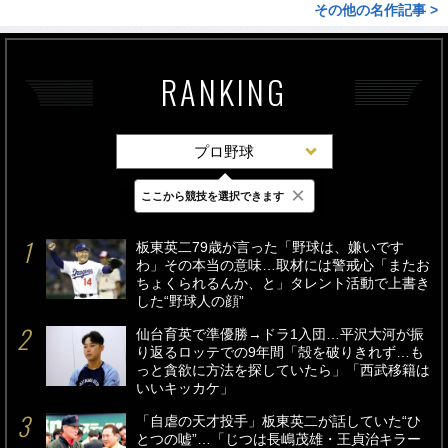
その他の名作記事 >
RANKING
プロ野球
×
ここから競技を選択できます
最新
24時間
週間
板東英二79歳が言った「野球は、嫌いです
わ」その本当の意味…取材には警戒心「またお
ちょくられるんか、と」タレント活動で上書き
した“野球人の顔”
仙台育英で準優勝→ドラ1入団…平沢大河が振
り返るロッテでの9年間「殻を破りきれず…も
っと貪欲に方法を探していたら」「西武移籍は
いいキッカケ」
「自虐の天才投手」板東英二が話していた“ひ
とつの嘘”…「じつは長嶋茂雄・王貞治キラー