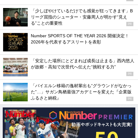
「少しぼやけているだけでも感覚が狂ってきます」B
リーグ屈指のシューター・安藤周人が明かす“見え
る”ことの重要性
PR
Number SPORTS OF THE YEAR 2026 開催決定！
2026年を代表するアスリートを表彰
「安定した場所にとどまれば成長は止まる」西内悠人
が故郷・高知で次世代へ伝えた“挑戦する力”
PR
「バイエルン移籍の逸材輩出も“グラウンドがなかっ
た”…」サガン鳥栖最強アカデミーを変えた『企業版
ふるさと納税』
PR