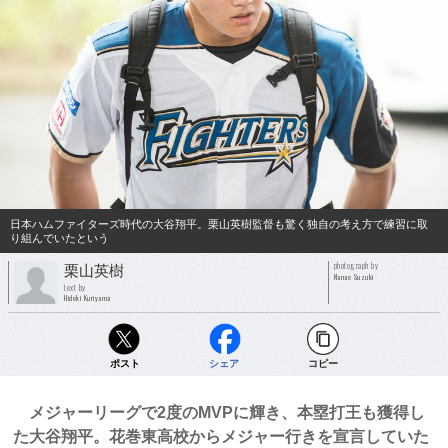
日本ハムファイターズ時代の大谷翔平。栗山英樹監督も驚く独自の考え方で練習に取
り組んでいたという
photograph by
栗山英樹
Nanae Suzuki
text by
Hideki Kuriyama
ポスト
シェア
コピー
メジャーリーグで2度のMVPに輝き、本塁打王も獲得し
た大谷翔平。花巻東高校からメジャー行きを宣言していた