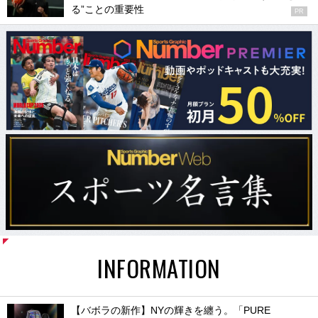
る”ことの重要性
PR
INFORMATION
【バボラの新作】NYの輝きを纏う。「PURE