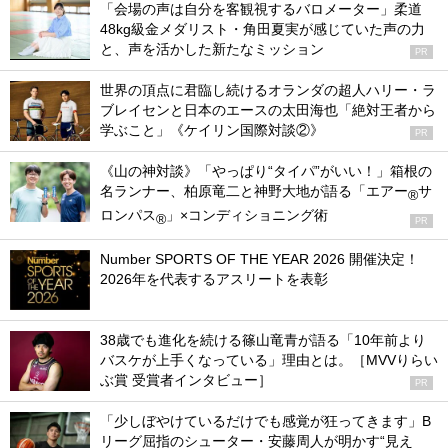
「会場の声は自分を客観視するバロメーター」柔道
48kg級金メダリスト・角田夏実が感じていた声の力
と、声を活かした新たなミッション
PR
世界の頂点に君臨し続けるオランダの超人ハリー・ラ
ブレイセンと日本のエースの太田海也「絶対王者から
学ぶこと」《ケイリン国際対談②》
PR
《山の神対談》「やっぱり“タイパ”がいい！」箱根の
名ランナー、柏原竜二と神野大地が語る「エアー
サ
®
ロンパス
」×コンディショニング術
®
PR
Number SPORTS OF THE YEAR 2026 開催決定！
2026年を代表するアスリートを表彰
38歳でも進化を続ける篠山竜青が語る「10年前より
バスケが上手くなっている」理由とは。［MVVりらい
ぶ賞 受賞者インタビュー］
PR
「少しぼやけているだけでも感覚が狂ってきます」B
リーグ屈指のシューター・安藤周人が明かす“見え