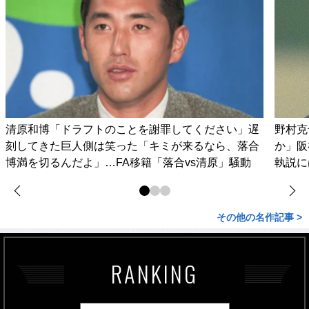
清原和博「ドラフトのことを謝罪してください」遅
野村克
刻してきた巨人側は笑った「キミが来るなら、落合
か」阪
博満を切るんだよ」…FA移籍「落合vs清原」騒動
執説に
その他の名作記事 >
RANKING