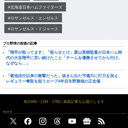
#北海道日本ハムファイターズ
#ロサンゼルス・エンゼルス
#ロサンゼルス・ドジャース
プロ野球の前後の記事
「翔平が怒ってます」「怒らせとけ」栗山英樹監督が日本ハム時
代の大谷翔平に言い続けたこと「チームを優勝させてから行け。
なぜなら…」
「菊池涼介以来の衝撃だった」抜きん出た守備力に打力を加え、
レギュラー奪取を狙うカープ4年目矢野雅哉の正念場
毎日6時・11時・17時に最新記事をお届けします
FOLLOW US