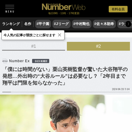
有料会員
毎日6時・11時・17時更新
ランキング
名作
#甲子園
#Jリーグ
#中村剛也
#佐々木朗希
#ラグ
〉
×
今人気の記事が競技ごとに探せます
野球
プロ野球
侍ジャパン
#1
#2
Number Ex
BACK NUMBER
「僕には時間がない」栗山英樹監督が驚いた大谷翔平の
発想…外出時の“大谷ルール”は必要なし？「2年目まで
翔平は門限を知らなかった」
2024/04/20 11:04