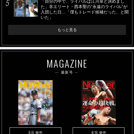
「自分の中で、ライバルは江川卓と決めまし
た」非エリート・西本聖の“永遠のライバル”が
入団した日…「僕もトレード候補だった、と聞
いた」
もっと見る
MAGAZINE
最新号
8/6
4/16
発売
発売