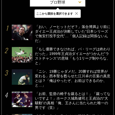
プロ野球
×
ここから競技を選択できます
最新
24時間
週間
「おい、ノーヒットだぞ？」落合博満より前に
ダイエー王貞治が決断していた“日本シリーズ
で無安打投手交代”…「個人記録は関係ないん
だ」
「もし優勝できなければ、パ・リーグは終わり
だった」1999年王貞治ダイエーがつかんだ“ラ
ストチャンス”の意味「もう1リーグ制やろな、
と」
「ニシ、19勝じゃダメだ。20勝すれば世界が
変わる」西本聖を甦らせた江川卓の言葉の真意
とは？「俺はやったぞ、お前はできるのか、
と…」
「お前、監督の椅子を蹴るとは！」「蹴ってな
いですよ！」ホークス城島健司と王貞治の“大
騒動”の真相「俺、王さんに当たられた唯一の
男です（笑）」