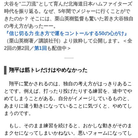
大谷を“二刀流”として育んだ北海道日本ハムファイターズ
時代を振り返る。なぜ、5年間でメジャーに行くことがで
きたのか？ そこには、栗山英樹監督も驚いた若き大谷独自
の考え方があったーー。
『信じ切る力 生き方で運をコントールする50の心がけ』
（栗山英樹著／講談社刊）より抜粋して公開します。＜全
2回の第2回／
第1回
も配信中＞
翔平は筋トレだけはやめなかった
翔平に驚かされるのは、独自の考え方がはっきりあるこ
とです。例えば、打ったり投げたりする練習を、途中でや
めてしまうことがある。自分がイメージしているものと、
あまりに違う動きになっていることに気づくと、やめてし
まうのです。
もし、そのまま練習を続けると、おかしな動きがそのま
まクセになってしまいかねない。悪いフォームになってし