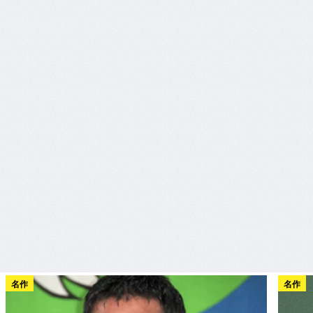
名作
名作