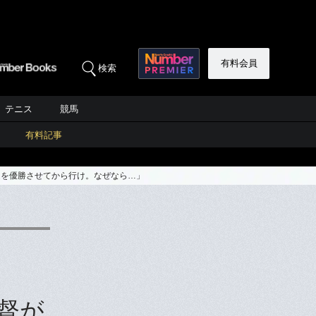
有料会員
検索
テニス
競馬
有料記事
ムを優勝させてから行け。なぜなら…」
督が