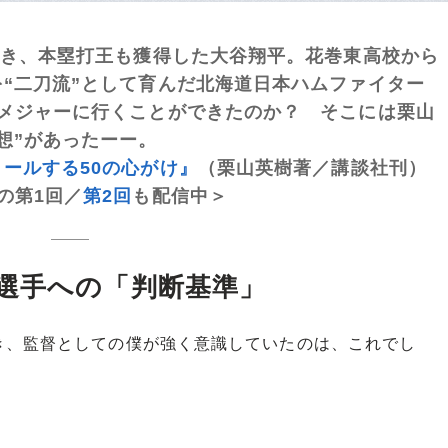
輝き、本塁打王も獲得した大谷翔平。花巻東高校から
“二刀流”として育んだ北海道日本ハムファイター
でメジャーに行くことができたのか？ そこには栗山
想”があったーー。
ールする50の心がけ』
（栗山英樹著／講談社刊）
の第1回／
第2回
も配信中＞
選手への「判断基準」
監督としての僕が強く意識していたのは、これでし