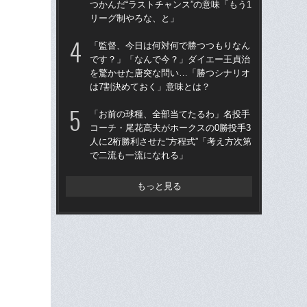
つかんだ“ラストチャンス”の意味「もう1
王貞
リーグ制やろな、と」
当
「監督、今日は何対何で勝つつもりなん
「
です？」「なんで今？」ダイエー王貞治
ス小
を驚かせた唐突な問い…「勝つシナリオ
貞
は7割決めておく」意味とは？
た
「お前の球種、全部当てたるわ」名投手
ヤク
コーチ・尾花高夫がホークスの0勝投手3
会
人に2桁勝利させた“方程式”「考え方次第
監
で二流も一流になれる」
と
もっと見る