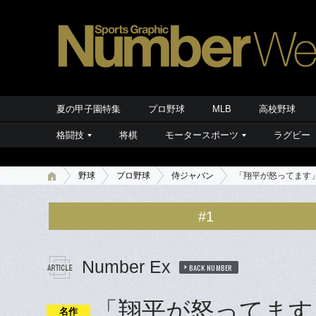
夏の甲子園特集
プロ野球
MLB
高校野球
格闘技
将棋
モータースポーツ
ラグビー
野球
プロ野球
侍ジャパン
「翔平が怒ってます
#1
Number Ex
BACK NUMBER
「翔平が怒ってます
名作