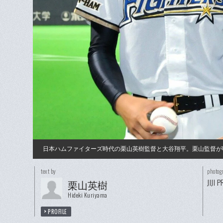
日本ハムファイターズ時代の栗山英樹監督と大谷翔平。栗山監督が
text by
photog
JIJI 
栗山英樹
Hideki Kuriyama
PROFILE