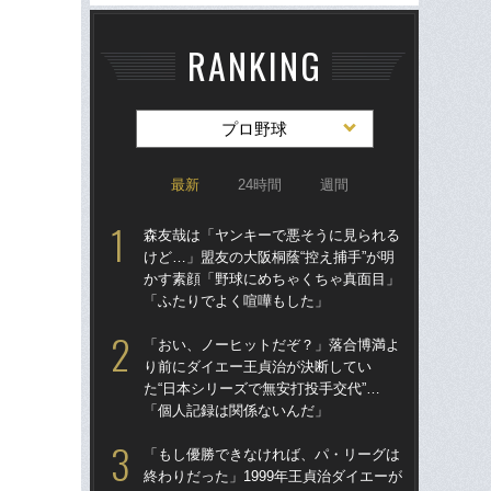
RANKING
プロ野球
最新
24時間
週間
森友哉は「ヤンキーで悪そうに見られる
「
けど…」盟友の大阪桐蔭“控え捕手”が明
り
かす素顔「野球にめちゃくちゃ真面目」
た“
「ふたりでよく喧嘩もした」
「
「おい、ノーヒットだぞ？」落合博満よ
「
り前にダイエー王貞治が決断してい
終わ
た“日本シリーズで無安打投手交代”…
つか
「個人記録は関係ないんだ」
リ
「もし優勝できなければ、パ・リーグは
「
終わりだった」1999年王貞治ダイエーが
っ