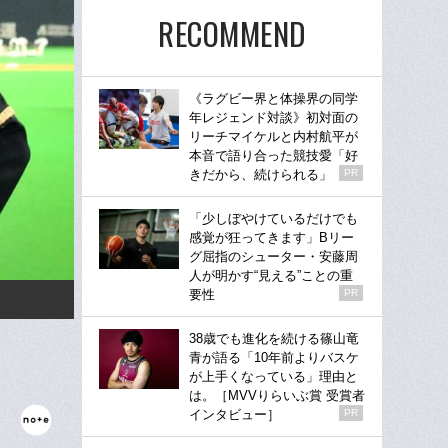
RECOMMEND
《ラグビー界と体操界の同学
年レジェンド対談》初対面の
リーチマイケルと内村航平が
本音で語り合った競技愛「好
きだから、続けられる」
PR
「少しぼやけているだけでも
感覚が狂ってきます」Bリー
グ屈指のシューター・安藤周
人が明かす“見える”ことの重
要性
PR
38歳でも進化を続ける篠山竜
青が語る「10年前よりバスケ
が上手くなっている」理由と
は。［MVVりらいぶ賞 受賞者
インタビュー］
PR