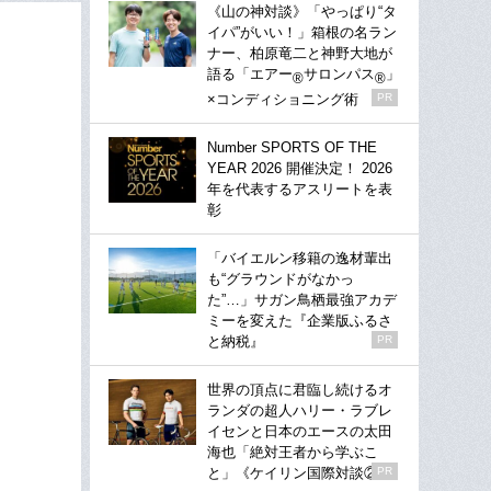
《山の神対談》「やっぱり“タ
イパ”がいい！」箱根の名ラン
ナー、柏原竜二と神野大地が
語る「エアー
サロンパス
」
®
®
×コンディショニング術
PR
Number SPORTS OF THE
YEAR 2026 開催決定！ 2026
年を代表するアスリートを表
彰
「バイエルン移籍の逸材輩出
も“グラウンドがなかっ
た”…」サガン鳥栖最強アカデ
ミーを変えた『企業版ふるさ
と納税』
PR
世界の頂点に君臨し続けるオ
ランダの超人ハリー・ラブレ
イセンと日本のエースの太田
海也「絶対王者から学ぶこ
と」《ケイリン国際対談②》
PR