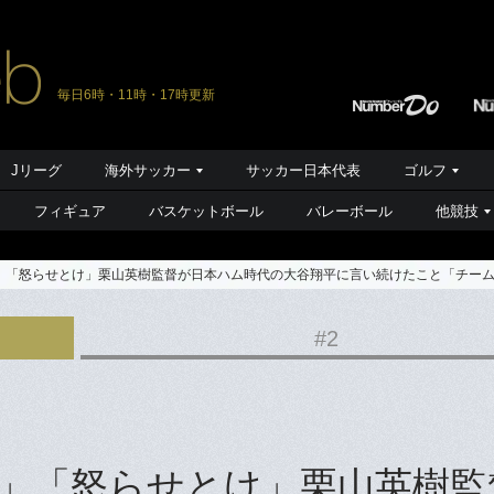
毎日6時・11時・17時更新
Jリーグ
海外サッカー
サッカー日本代表
ゴルフ
フィギュア
バスケットボール
バレーボール
他競技
」「怒らせとけ」栗山英樹監督が日本ハム時代の大谷翔平に言い続けたこと「チー
#2
」「怒らせとけ」栗山英樹監