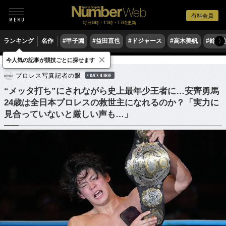
有料会員
毎日6時・11時・17時更新
ランキング
名作
#甲子園
#益田直也
#ドジャース
#高木美帆
#鈴木
〉
×
今人気の記事が競技ごとに探せます
格闘技
プロレス
プロレス写真記者の眼
BACK NUMBER
“メッタ打ち”にされながら史上最年少王者に…安齊勇馬
24歳は全日本プロレスの救世主になれるのか？「実力に
見合っていないと厳しい声も…」