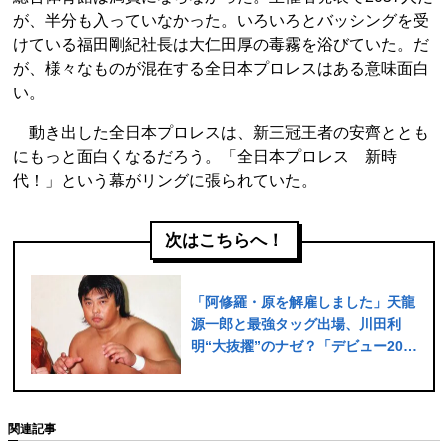
が、半分も入っていなかった。いろいろとバッシングを受
けている福田剛紀社長は大仁田厚の毒霧を浴びていた。だ
が、様々なものが混在する全日本プロレスはある意味面白
い。
動き出した全日本プロレスは、新三冠王者の安齊ととも
にもっと面白くなるだろう。「全日本プロレス 新時
代！」という幕がリングに張られていた。
次はこちらへ！
「阿修羅・原を解雇しました」天龍
源一郎と最強タッグ出場、川田利
明“大抜擢”のナゼ？「デビュー205
連敗」の男が全日本の救世主になる
まで
関連記事