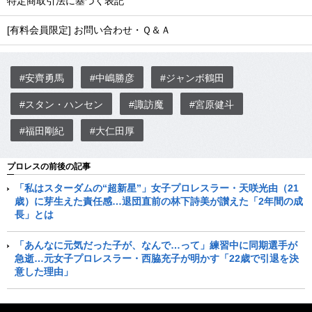
特定商取引法に基づく表記
[有料会員限定] お問い合わせ・Ｑ＆Ａ
#安齊勇馬
#中嶋勝彦
#ジャンボ鶴田
#スタン・ハンセン
#諏訪魔
#宮原健斗
#福田剛紀
#大仁田厚
プロレスの前後の記事
「私はスターダムの“超新星”」女子プロレスラー・天咲光由（21
歳）に芽生えた責任感…退団直前の林下詩美が讃えた「2年間の成
長」とは
「あんなに元気だった子が、なんで…って」練習中に同期選手が
急逝…元女子プロレスラー・西脇充子が明かす「22歳で引退を決
意した理由」