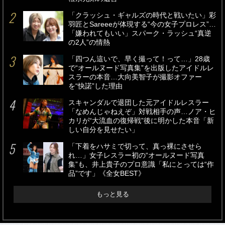
「クラッシュ・ギャルズの時代と戦いたい」彩
羽匠とSareeeが体現する“今の女子プロレス”…
「嫌われてもいい」スパーク・ラッシュ“真逆
の2人”の情熱
「四つん這いで、早く撮って！って…」28歳
で“オールヌード写真集”を出版したアイドルレ
スラーの本音…大向美智子が撮影オファー
を“快諾”した理由
スキャンダルで退団した元アイドルレスラー
「なめんじゃねえぞ」対戦相手の声…ノア・ヒ
カリが“大流血の復帰戦”後に明かした本音「新
しい自分を見せたい」
「下着をハサミで切って、真っ裸にさせら
れ…」女子レスラー初の“オールヌード写真
集”も、井上貴子のプロ意識「私にとっては“作
品”です」《全女BEST》
もっと見る