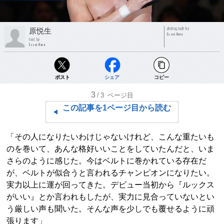
photograph by
原悦生
Essei Hara
text by
Essei Hara
ポスト
シェア
コピー
3
/3
ページ目
この記事を1ページ目から読む
「その人になりたいわけじゃないけれど、こんな重たいも
のを巻いて、あんな格好いいことをしていたんだと、いま
さらのように感じた。今はベルトに巻かれている存在だ
が、ベルトが似合うと言われるチャンピオンになりたい。
実力以上に運が回ってきた。デビュー当初から『ルックス
がいい』とか言われもしたが、実力に見合っていないとい
う厳しい声も聞いた。そんな声を少しでも覆せるように頑
張ります」