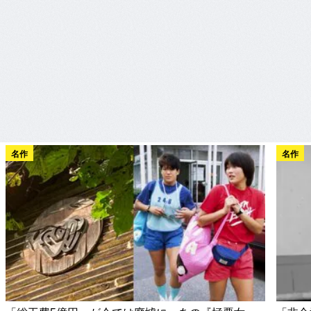
名作
名作