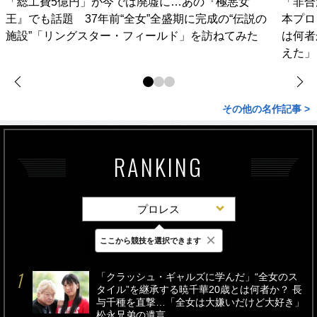
「総工費5億円」が今では廃墟に…あの『極悪女
「非合
王』でも話題 37年前“全女”全盛期に完成の“伝説の
本プロ
施設”「リングスター・フィールド」を訪ねてみた
は何者
えた」
その他の名作記事 >
RANKING
プロレス
×
ここから競技を選択できます
最新
24時間
週間
「クラッシュ・ギャルズに学んだ」“全女のス
タイル”を継承する暁千華20歳とは何者か？ 長
与千種を直撃…「全女は大嫌いだけど大好き」
松永兄弟の遺言