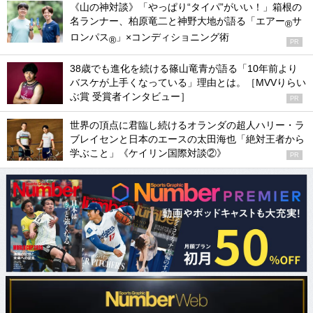
《山の神対談》「やっぱり“タイパ”がいい！」箱根の
名ランナー、柏原竜二と神野大地が語る「エアー
サ
®
ロンパス
」×コンディショニング術
®
PR
38歳でも進化を続ける篠山竜青が語る「10年前より
バスケが上手くなっている」理由とは。［MVVりらい
ぶ賞 受賞者インタビュー］
PR
世界の頂点に君臨し続けるオランダの超人ハリー・ラ
ブレイセンと日本のエースの太田海也「絶対王者から
学ぶこと」《ケイリン国際対談②》
PR