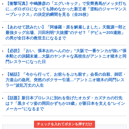
【衝撃写真】中嶋勝彦の「エグいキック」で安齊勇馬がメッタ打ち
に…ボロボロになっても諦めなかった新王者「逆転のジャーマンス
ープレックス」の決定的瞬間を見る（全26枚）
【あわせて読みたい】「阿修羅・原を解雇しました」天龍源一郎と
最強タッグ出場、川田利明“大抜擢”のナゼ？「デビュー205連敗」
の男が全日本の救世主になるまで
【必読】「おい、張本おれへんのか」“大阪で一番ケンカが強い”張
本勲との決闘未遂…大阪のヤンチャな高校生がアントニオ猪木と同
門レスラーになった日
【秘話】「今から行って、お前らをぶち殺す」会長の自殺、師匠・
力道山の急死、突然のボクサー引退…“アントニオ猪木の同門レス
ラー”波乱万丈の人生
【話題】新日本プロレスに別れを告げたオカダ・カズチカの行先
は？「黒タイツ姿の岡田かずちか19歳」が新日本を支える“レイン
メーカー”になるまで
チェックを入れてボタンを押すだけ