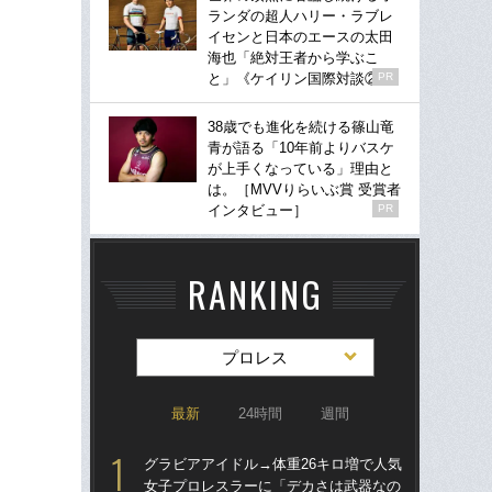
ランダの超人ハリー・ラブレ
イセンと日本のエースの太田
海也「絶対王者から学ぶこ
と」《ケイリン国際対談②》
PR
38歳でも進化を続ける篠山竜
青が語る「10年前よりバスケ
が上手くなっている」理由と
は。［MVVりらいぶ賞 受賞者
インタビュー］
PR
RANKING
プロレス
最新
24時間
週間
グラビアアイドル→体重26キロ増で人気
グラ
女子プロレスラーに「デカさは武器なの
女