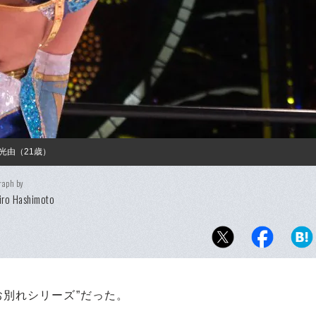
光由（21歳）
raph by
iro Hashimoto
別れシリーズ”だった。