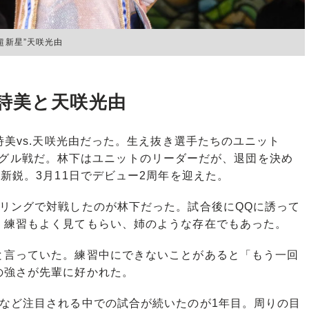
超新星”天咲光由
詩美と天咲光由
詩美vs.天咲光由だった。生え抜き選手たちのユニット
士のシングル戦だ。林下はユニットのリーダーだが、退団を決め
新鋭。3月11日でデビュー2周年を迎えた。
リングで対戦したのが林下だった。試合後にQQに誘って
。練習もよく見てもらい、姉のような存在でもあった。
言っていた。練習中にできないことがあると「もう一回
の強さが先輩に好かれた。
など注目される中での試合が続いたのが1年目。周りの目