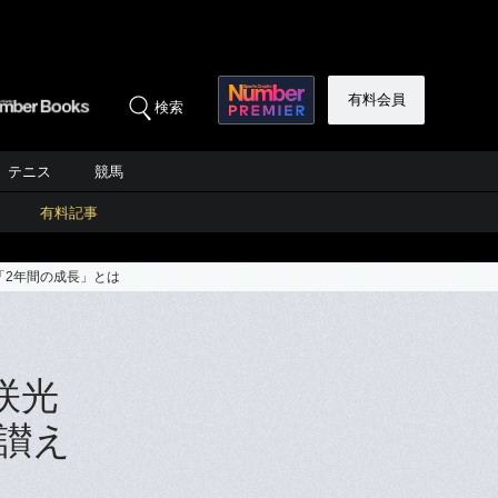
有料会員
検索
テニス
競馬
有料記事
「2年間の成長」とは
咲光
讃え