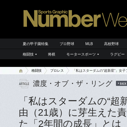
夏の甲子園特集
プロ野球
MLB
高校野球
格闘技
将棋
モータースポーツ
ラグビー
格闘技
プロレス
「私はスターダムの“超新星”」女
濃度・オブ・ザ・リング
BACK
「私はスターダムの“超
由（21歳）に芽生えた
た「2年間の成長」とは