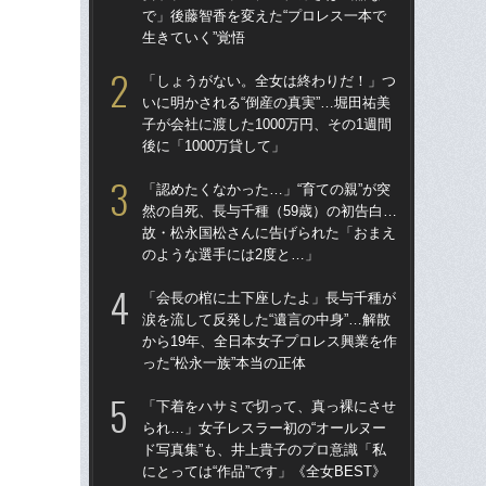
で」後藤智香を変えた“プロレス一本で
で」
生きていく”覚悟
生き
「しょうがない。全女は終わりだ！」つ
「
いに明かされる“倒産の真実”…堀田祐美
られ
子が会社に渡した1000万円、その1週間
ド写
後に「1000万貸して」
にと
「認めたくなかった…」“育ての親”が突
「
然の自死、長与千種（59歳）の初告白…
28
故・松永国松さんに告げられた「おまえ
ア
のような選手には2度と…」
撮影
「会長の棺に土下座したよ」長与千種が
「ク
涙を流して反発した“遺言の中身”…解散
女の
から19年、全日本女子プロレス興業を作
は何
った“松永一族”本当の正体
大
「下着をハサミで切って、真っ裸にさせ
「立
られ…」女子レスラー初の“オールヌー
うグ
ド写真集”も、井上貴子のプロ意識「私
せる
にとっては“作品”です」《全女BEST》
の