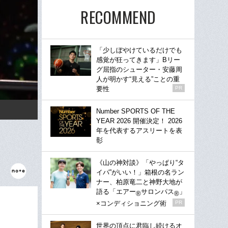
RECOMMEND
「少しぼやけているだけでも
感覚が狂ってきます」Bリー
グ屈指のシューター・安藤周
人が明かす“見える”ことの重
要性
PR
Number SPORTS OF THE
YEAR 2026 開催決定！ 2026
年を代表するアスリートを表
彰
《山の神対談》「やっぱり“タ
イパ”がいい！」箱根の名ラン
ナー、柏原竜二と神野大地が
語る「エアー
サロンパス
」
®
®
×コンディショニング術
PR
世界の頂点に君臨し続けるオ