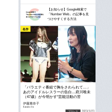
【お知らせ】Google検索で
「Number Web」の記事を見
つけやすくする方法
名作
「バラエティ番組で胸をさわられて…」
あのアイドルレスラーの告白…府川唯未
（47歳）が今明かす“芸能活動の苦
悩”「昔の映像を観ると…」
伊藤雅奈子
Kanako Ito
2023/11/23
プロレス