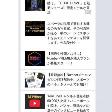
纏う。「PURE DRIVE」と最
新シューズに限定モデルが登
場
PR
スポーツの現場で撮影する機
会のある写真家、その写真家
が撮る一瞬のシーンにスポッ
トをあてるコンテストを開催
します。作品受付中！
【同僚や仲間とお得に】
NumberPREMIER法人プラン
が募集スタート！
【登録無料】Numberメールマ
ガジン好評配信中。スポーツ
の「今」をメールでお届け！
YouTubeチャンネル登録者数
60,000人突破！バレーボール
や陸上、バスケ、野球などの
選手のインタビューを動画で