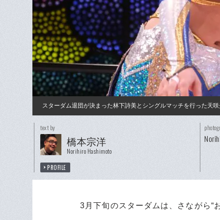
スターダム退団が決まった林下詩美とシングルマッチを行った天咲
text by
photog
Norih
橋本宗洋
Norihiro Hashimoto
PROFILE
3月下旬のスターダムは、さながら“お