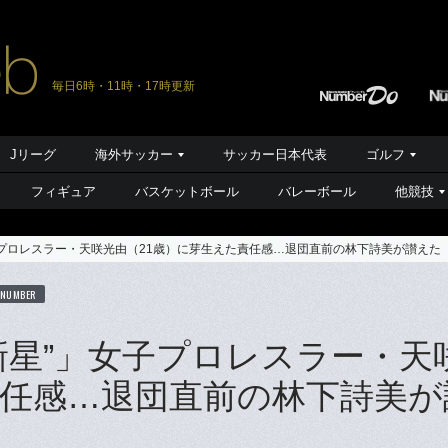
毎日6時・11時・17時更新
Jリーグ
海外サッカー
サッカー日本代表
ゴルフ
フィギュア
バスケットボール
バレーボール
他競技
子プロレスラー・天咲光由（21歳）に芽生えた責任感…退団直前の林下詩美が讃えた
 NUMBER
新星”」女子プロレスラー・天
責任感…退団直前の林下詩美が