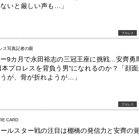
いないと厳しい声も…」
プロレス
レス写真記者の眼
ー9カ月で永田裕志の三冠王座に挑戦…安齊勇馬
日本プロレスを背負う男”になれるのか？「顔面
うが、骨が折れようが…」
プロレス
RE CARD
オールスター戦の注目は棚橋の発信力と安齊の