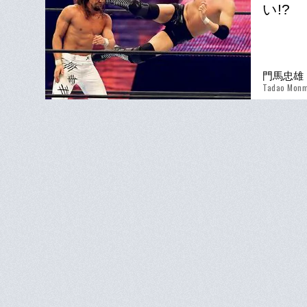
い!?
門馬忠雄
Tadao Mon