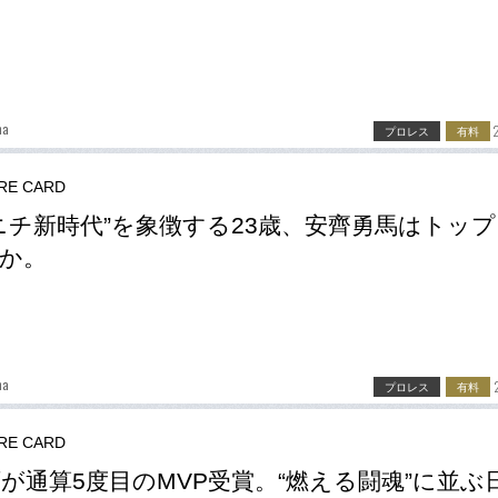
ma
プロレス
有料
RE CARD
ニチ新時代”を象徴する23歳、安齊勇馬はトッ
か。
ma
プロレス
有料
RE CARD
が通算5度目のMVP受賞。“燃える闘魂”に並ぶ