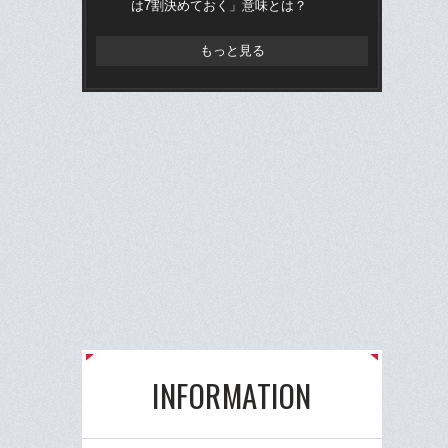
は7割決めておく」意味とは？
治
「
もっと見る
INFORMATION