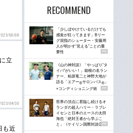
RECOMMEND
「少しぼやけているだけでも
2023/06/08
感覚が狂ってきます」Bリー
グ屈指のシューター・安藤周
人が明かす“見える”ことの重
要性
PR
プに立
《山の神対談》「やっぱり“タ
イパ”がいい！」箱根の名ラン
ナー、柏原竜二と神野大地が
語る「エアー
サロンパス
」
®
®
×コンディショニング術
PR
世界の頂点に君臨し続けるオ
2023/04/30
ランダの超人ハリー・ラブレ
イセンと日本のエースの太田
海也「絶対王者から学ぶこ
と」《ケイリン国際対談②》
PR
日も近