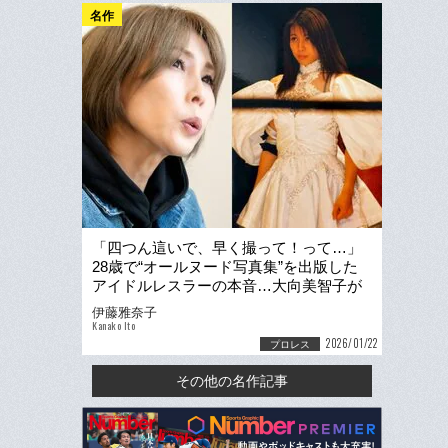
名作
「四つん這いで、早く撮って！って…」
28歳で“オールヌード写真集”を出版した
アイドルレスラーの本音…大向美智子が
撮影オファーを“快諾”した理由
伊藤雅奈子
Kanako Ito
2026/01/22
プロレス
その他の名作記事