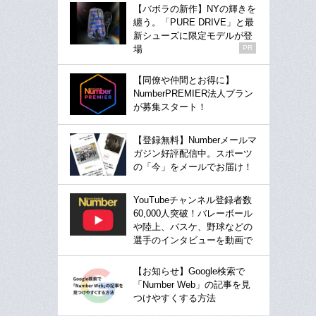
【バボラの新作】NYの輝きを
纏う。「PURE DRIVE」と最
新シューズに限定モデルが登
場
PR
【同僚や仲間とお得に】
NumberPREMIER法人プラン
が募集スタート！
【登録無料】Numberメールマ
ガジン好評配信中。スポーツ
の「今」をメールでお届け！
YouTubeチャンネル登録者数
60,000人突破！バレーボール
や陸上、バスケ、野球などの
選手のインタビューを動画で
【お知らせ】Google検索で
「Number Web」の記事を見
つけやすくする方法