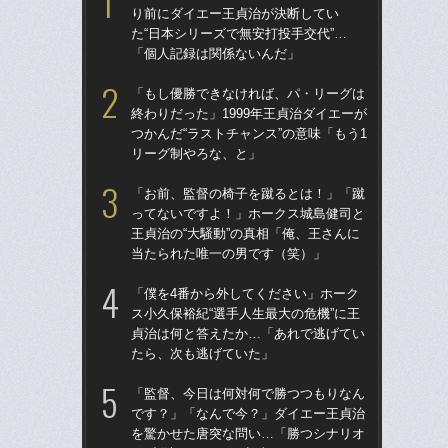
り前にダイエー王貞治が決断してい
球
た“日本シリーズで無安打投手交代”…
す“
「個人記録は関係ないんだ」
た…
らD
「もし優勝できなければ、パ・リーグは
終わりだった」1999年王貞治ダイエーが
「
つかんだ“ラストチャンス”の意味「もう1
で
リーグ制やろな、と」
を
は
「お前、監督の椅子を蹴るとは！」「蹴
ってないですよ！」ホークス城島健司と
「
王貞治の“大騒動”の真相「俺、王さんに
コー
当たられた唯一の男です（笑）」
人に
で
「僕を4番から外してください」ホーク
ス小久保裕紀“選手人生最大の危機”に王
祖父
貞治は何と答えたか…「あれで逃げてい
北
たら、次も逃げていた」
へ？
ブレ
「監督、今日は何対何で勝つつもりなん
です？」「なんで今？」ダイエー王貞治
「
を驚かせた唐突な問い…「勝つシナリオ
です