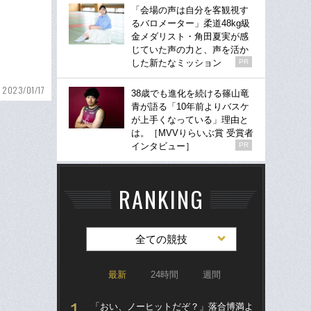
「会場の声は自分を客観視す
るバロメーター」柔道48kg級
金メダリスト・角田夏実が感
じていた声の力と、声を活か
した新たなミッション
PR
2023/01/17
38歳でも進化を続ける篠山竜
青が語る「10年前よりバスケ
が上手くなっている」理由と
は。［MVVりらいぶ賞 受賞者
インタビュー］
PR
RANKING
全ての競技
最新
24時間
週間
「おい、ノーヒットだぞ？」落合博満よ
「ア