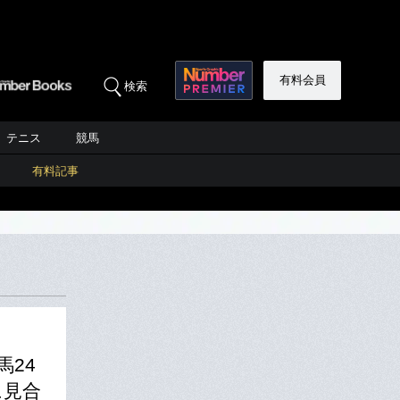
有料会員
検索
テニス
競馬
有料記事
馬24
に見合