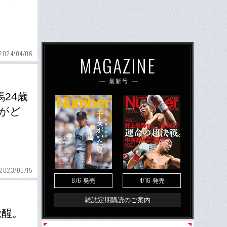
2024/04/06
MAGAZINE
最新号
24歳
がど
2023/06/15
8/6
4/16
発売
発売
雑誌定期購読のご案内
覚醒。