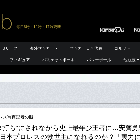
毎日6時・11時・17時更新
Jリーグ
海外サッカー
サッカー日本代表
ゴルフ
フィギュア
バスケットボール
バレーボール
他競技
レス写真記者の眼
タ打ち”にされながら史上最年少王者に…安齊勇
日本プロレスの救世主になれるのか？「実力