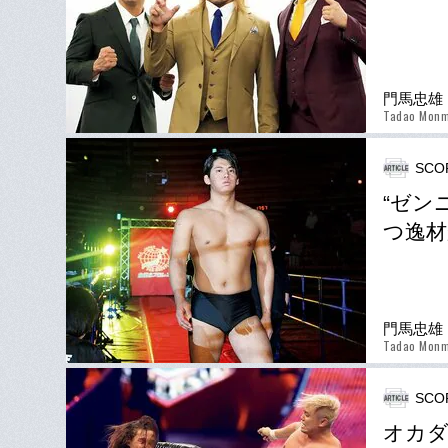
門馬忠雄
Tadao Mon
SCO
“ゼン
つ逸材
門馬忠雄
Tadao Mon
SCO
オカダ