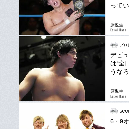
って
原悦生
Essei Hara
プロ
デビュ
は“全
うなろ
原悦生
Essei Hara
SCO
6・9