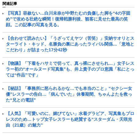
関連記事
【写真】容赦ない…白川未奈が中野たむの負傷した脚を“4の字固
め”で攻める壮絶な瞬間！復帰戦勝利後、観客に見せた最高の笑
顔。この記事の写真を見る。
【合わせて読みたい】「うざってえヤツ（苦笑）」安納サオリとス
ターライト・キッド、名勝負の裏にあったライバル関係…「意地と
こだわり」が詰まった17分42秒
【物議】「下着をハサミで切って、真っ裸にさせられ…」女子レス
ラー初の“オールヌード写真集”も、井上貴子のプロ意識「私にとっ
ては“作品”です」
【秘話】「事務所に怒られるかな…でも本当のこと」“セクシー女
優”レスラーの告白…「病んでいた」休養期間、ちゃんよたを救っ
た“兄との電話”
【人気】「可愛いのに、媚びてない」水着グラビア、写真集もプロ
レスのため…トップ女子レスラーも絶賛する“スターダム・天咲光
由（21歳）の魅力”