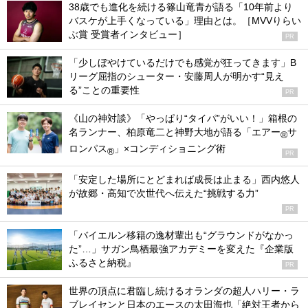
38歳でも進化を続ける篠山竜青が語る「10年前より
バスケが上手くなっている」理由とは。［MVVりらい
ぶ賞 受賞者インタビュー］
PR
「少しぼやけているだけでも感覚が狂ってきます」B
リーグ屈指のシューター・安藤周人が明かす“見え
る”ことの重要性
PR
《山の神対談》「やっぱり“タイパ”がいい！」箱根の
名ランナー、柏原竜二と神野大地が語る「エアー
サ
®
ロンパス
」×コンディショニング術
®
PR
「安定した場所にとどまれば成長は止まる」西内悠人
が故郷・高知で次世代へ伝えた“挑戦する力”
PR
「バイエルン移籍の逸材輩出も“グラウンドがなかっ
た”…」サガン鳥栖最強アカデミーを変えた『企業版
ふるさと納税』
PR
世界の頂点に君臨し続けるオランダの超人ハリー・ラ
ブレイセンと日本のエースの太田海也「絶対王者から