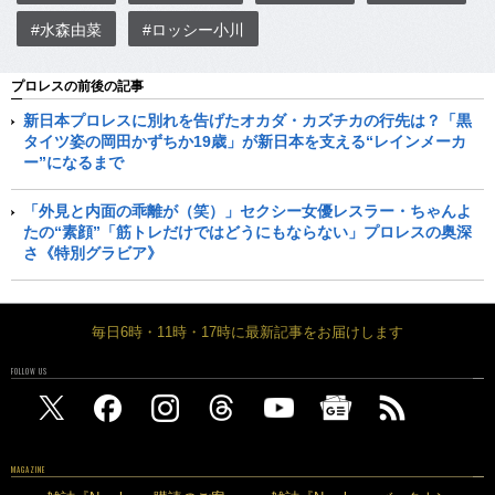
#水森由菜
#ロッシー小川
プロレスの前後の記事
新日本プロレスに別れを告げたオカダ・カズチカの行先は？「黒
タイツ姿の岡田かずちか19歳」が新日本を支える“レインメーカ
ー”になるまで
「外見と内面の乖離が（笑）」セクシー女優レスラー・ちゃんよ
たの“素顔”「筋トレだけではどうにもならない」プロレスの奥深
さ《特別グラビア》
毎日6時・11時・17時に最新記事をお届けします
FOLLOW US
MAGAZINE