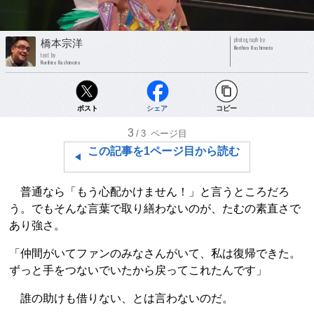
photograph by
橋本宗洋
Norihiro Hashimoto
text by
Norihiro Hashimoto
ポスト
シェア
コピー
3
/3
ページ目
この記事を1ページ目から読む
普通なら「もう心配かけません！」と言うところだろ
う。でもそんな言葉で取り繕わないのが、たむの素直さで
あり強さ。
「仲間がいてファンのみなさんがいて、私は復帰できた。
ずっと手をつないでいたから戻ってこれたんです」
誰の助けも借りない、とは言わないのだ。