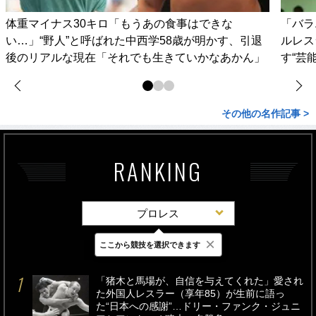
体重マイナス30キロ「もうあの食事はできな
「バラ
い…」“野人”と呼ばれた中西学58歳が明かす、引退
ルレス
後のリアルな現在「それでも生きていかなあかん」
す“芸
その他の名作記事 >
RANKING
プロレス
×
ここから競技を選択できます
最新
24時間
週間
「猪木と馬場が、自信を与えてくれた」愛され
た外国人レスラー（享年85）が生前に語っ
た“日本への感謝”…ドリー・ファンク・ジュニ