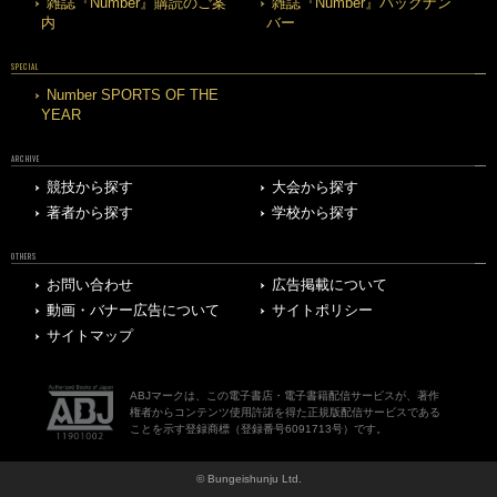
雑誌『Number』購読のご案
雑誌『Number』バックナン
内
バー
SPECIAL
Number SPORTS OF THE
YEAR
ARCHIVE
競技から探す
大会から探す
著者から探す
学校から探す
OTHERS
お問い合わせ
広告掲載について
動画・バナー広告について
サイトポリシー
サイトマップ
ABJマークは、この電子書店・電子書籍配信サービスが、著作
権者からコンテンツ使用許諾を得た正規版配信サービスである
ことを示す登録商標（登録番号6091713号）です。
© Bungeishunju Ltd.