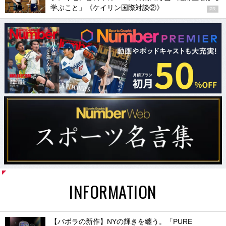
学ぶこと」《ケイリン国際対談②》
PR
INFORMATION
【バボラの新作】NYの輝きを纏う。「PURE