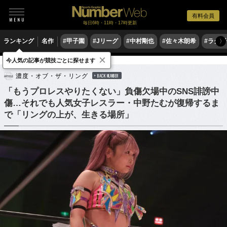
有料会員
毎日6時・11時・17時更新
ランキング
名作
#甲子園
#Jリーグ
#中村剛也
#佐々木朗希
#ラグ
〉
×
今人気の記事が競技ごとに探せます
格闘技
プロレス
濃度・オブ・ザ・リング
BACK NUMBER
「もうプロレスやりたくない」負傷欠場中のSNS誹謗中
傷…それでも人気女子レスラー・中野たむが復帰するま
で「リングの上が、生きる場所」