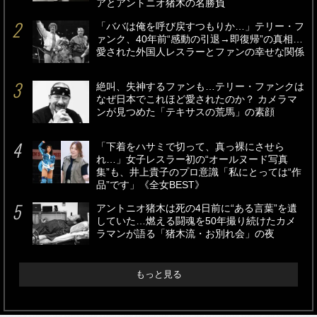
アとアントニオ猪木の名勝負
「ババは俺を呼び戻すつもりか…」テリー・フ
ァンク、40年前“感動の引退→即復帰”の真相…
愛された外国人レスラーとファンの幸せな関係
絶叫、失神するファンも…テリー・ファンクは
なぜ日本でこれほど愛されたのか？ カメラマ
ンが見つめた「テキサスの荒馬」の素顔
「下着をハサミで切って、真っ裸にさせら
れ…」女子レスラー初の“オールヌード写真
集”も、井上貴子のプロ意識「私にとっては“作
品”です」《全女BEST》
アントニオ猪木は死の4日前に“ある言葉”を遺
していた…燃える闘魂を50年撮り続けたカメ
ラマンが語る「猪木流・お別れ会」の夜
もっと見る