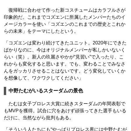
復帰戦に合わせて作った新コスチュームはカラフルさが
印象的だ。これまでコズエンに所属したメンバーたちのイ
メージカラーを使い「コズエンのこれまでの歴史とこれか
らの未来」をテーマにしたという。
「コズエンは変わり続けてきたユニット。2020年にできた
ばかりなのに、今はオリジナルメンバーが私しかいないく
らい（笑）。新人の玖麗さやかが“見習い”で入ったり、こ
れからも変化すると思います。でも、変わることでみなさ
んをガッカリさせることはないです。どう変化していくか
を想像して、ワクワクしてください」
中野たむがいるスターダムの景色
たむは女子プロレス大賞に続きスターダムの年間表彰で
もMVPを獲得。試合に穴をあけず頑張ってきた選手もいる
だけに、当然ながら批判もある。
「そういう人たちにも“やっぱりプロレス界には中野たむが