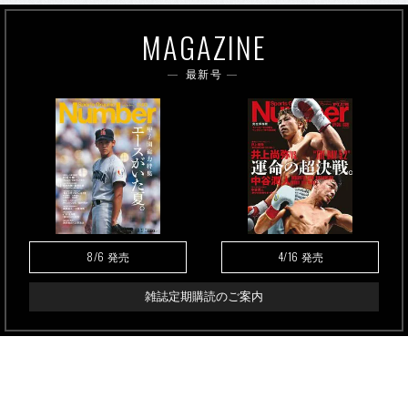
MAGAZINE
最新号
8/6
4/16
発売
発売
雑誌定期購読のご案内