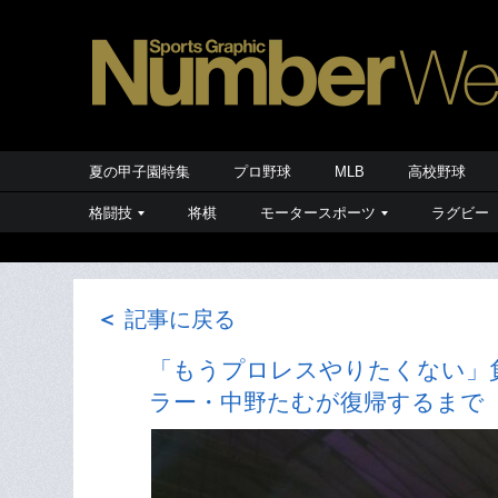
夏の甲子園特集
プロ野球
MLB
高校野球
格闘技
将棋
モータースポーツ
ラグビー
＜
記事に戻る
「もうプロレスやりたくない」
ラー・中野たむが復帰するまで