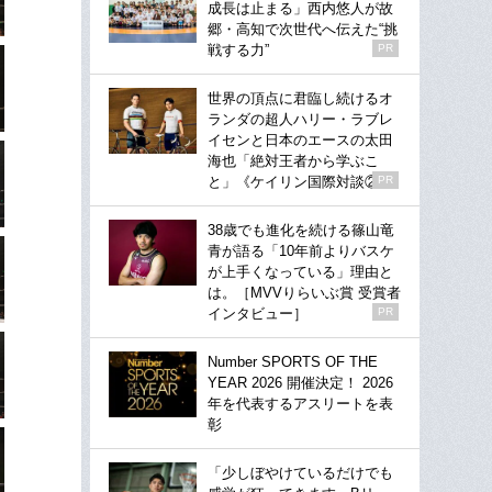
成長は止まる」西内悠人が故
郷・高知で次世代へ伝えた“挑
戦する力”
PR
世界の頂点に君臨し続けるオ
ランダの超人ハリー・ラブレ
イセンと日本のエースの太田
海也「絶対王者から学ぶこ
と」《ケイリン国際対談②》
PR
38歳でも進化を続ける篠山竜
青が語る「10年前よりバスケ
が上手くなっている」理由と
は。［MVVりらいぶ賞 受賞者
インタビュー］
PR
Number SPORTS OF THE
YEAR 2026 開催決定！ 2026
年を代表するアスリートを表
彰
「少しぼやけているだけでも