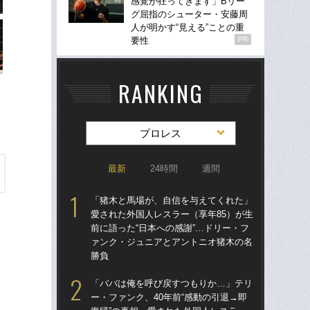
感覚が狂ってきます」Bリー
グ屈指のシューター・安藤周
人が明かす“見える”ことの重
要性
PR
RANKING
プロレス
最新
24時間
週間
「猪木と馬場が、自信を与えてくれた」
「
愛された外国人レスラー（享年85）が生
愛さ
前に語った“日本への感謝”…ドリー・フ
前に
ァンク・ジュニアとアントニオ猪木の名
ァ
勝負
勝
「ババは俺を呼び戻すつもりか…」テリ
「
ー・ファンク、40年前“感動の引退→即
られ