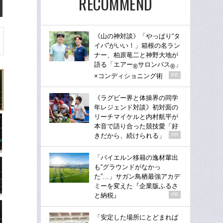
RECOMMEND
《山の神対談》「やっぱり“タ
イパ”がいい！」箱根の名ラン
ナー、柏原竜二と神野大地が
語る「エアー
サロンパス
」
®
®
×コンディショニング術
PR
《ラグビー界と体操界の同学
年レジェンド対談》初対面の
リーチマイケルと内村航平が
本音で語り合った競技愛「好
きだから、続けられる」
PR
「バイエルン移籍の逸材輩出
も“グラウンドがなかっ
た”…」サガン鳥栖最強アカデ
ミーを変えた『企業版ふるさ
と納税』
PR
「安定した場所にとどまれば