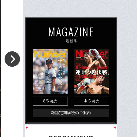
MAGAZINE
最新号
8/6
4/16
発売
発売
雑誌定期購読のご案内