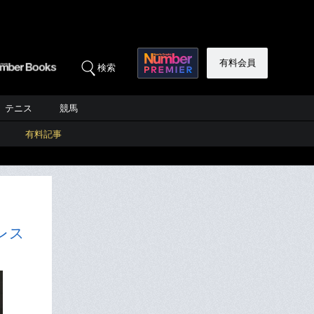
有料会員
検索
テニス
競馬
有料記事
レス