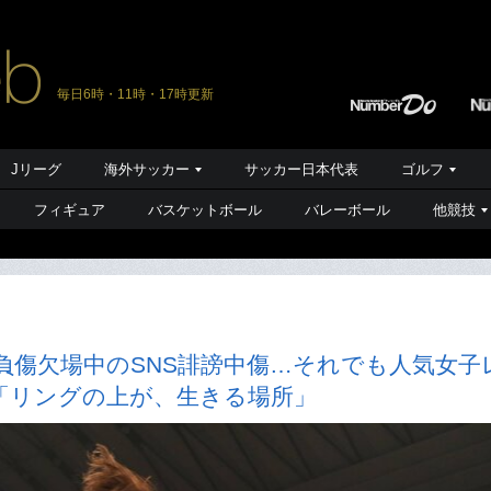
毎日6時・11時・17時更新
Jリーグ
海外サッカー
サッカー日本代表
ゴルフ
フィギュア
バスケットボール
バレーボール
他競技
負傷欠場中のSNS誹謗中傷…それでも人気女子
「リングの上が、生きる場所」