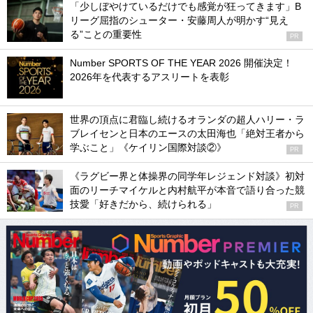
「少しぼやけているだけでも感覚が狂ってきます」B
リーグ屈指のシューター・安藤周人が明かす“見え
る”ことの重要性
PR
Number SPORTS OF THE YEAR 2026 開催決定！
2026年を代表するアスリートを表彰
世界の頂点に君臨し続けるオランダの超人ハリー・ラ
ブレイセンと日本のエースの太田海也「絶対王者から
学ぶこと」《ケイリン国際対談②》
PR
《ラグビー界と体操界の同学年レジェンド対談》初対
面のリーチマイケルと内村航平が本音で語り合った競
技愛「好きだから、続けられる」
PR