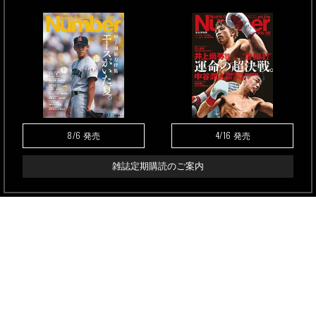
8/6
4/16
発売
発売
雑誌定期購読のご案内