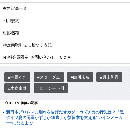
有料記事一覧
利用規約
対応機種
特定商取引法に基づく表記
[有料会員限定] お問い合わせ・Ｑ＆Ａ
#中野たむ
#スターダム
#白川未奈
#月山和香
#水森由菜
#ロッシー小川
プロレスの前後の記事
新日本プロレスに別れを告げたオカダ・カズチカの行先は？「黒
タイツ姿の岡田かずちか19歳」が新日本を支える“レインメーカ
ー”になるまで