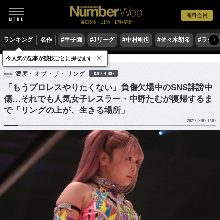
有料会員
毎日6時・11時・17時更新
ランキング
名作
#甲子園
#Jリーグ
#中村剛也
#佐々木朗希
#ラグ
〉
×
今人気の記事が競技ごとに探せます
格闘技
プロレス
濃度・オブ・ザ・リング
BACK NUMBER
「もうプロレスやりたくない」負傷欠場中のSNS誹謗中
傷…それでも人気女子レスラー・中野たむが復帰するま
で「リングの上が、生きる場所」
2024/03/02 17:02