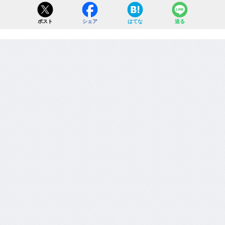
ポスト
シェア
はてな
送る