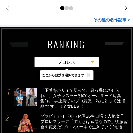
その他の名作記事 >
RANKING
プロレス
×
ここから競技を選択できます
最新
24時間
週間
「下着をハサミで切って、真っ裸にさせら
れ…」女子レスラー初の“オールヌード写真
集”も、井上貴子のプロ意識「私にとっては“作
品”です」《全女BEST》
グラビアアイドル→体重26キロ増で人気女子
プロレスラーに「デカさは武器なので」後藤智
香を変えた“プロレス一本で生きていく”覚悟