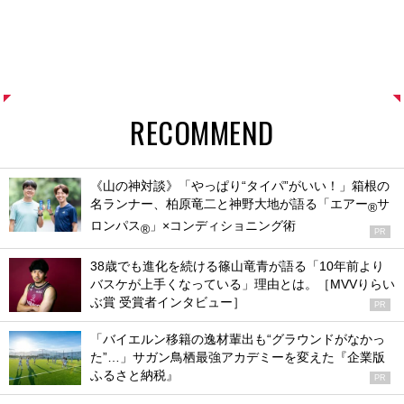
RECOMMEND
《山の神対談》「やっぱり“タイパ”がいい！」箱根の
名ランナー、柏原竜二と神野大地が語る「エアー
サ
®
ロンパス
」×コンディショニング術
®
PR
38歳でも進化を続ける篠山竜青が語る「10年前より
バスケが上手くなっている」理由とは。［MVVりらい
ぶ賞 受賞者インタビュー］
PR
「バイエルン移籍の逸材輩出も“グラウンドがなかっ
た”…」サガン鳥栖最強アカデミーを変えた『企業版
ふるさと納税』
PR