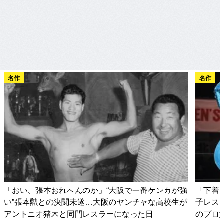
名作
名作
「おい、張本おれへんのか」“大阪で一番ケンカが強
「下着
い”張本勲との決闘未遂…大阪のヤンチャな高校生が
子レス
アントニオ猪木と同門レスラーになった日
のプロ