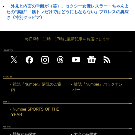
「外見と内面の乖離が（笑）」セクシー女優レスラー・ちゃんよ
たの“素顔”「筋トレだけではどうにもならない」プロレスの奥深
さ《特別グラビア》
毎日6時・11時・17時に最新記事をお届けします
FOLLOW US
MAGAZINE
雑誌『Number』購読のご案
雑誌『Number』バックナン
内
バー
SPECIAL
Number SPORTS OF THE
YEAR
ARCHIVE
競技から探す
大会から探す