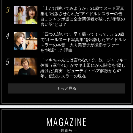
「上だけ脱いでみようか」21歳でヌード写真
集を“出版させられた”アイドルレスラーの告
白…ジャンボ堀に全女関係者が放った“衝撃の
言い訳”とは？
「四つん這いで、早く撮って！って…」28歳
で“オールヌード写真集”を出版したアイドルレ
スラーの本音…大向美智子が撮影オファー
を“快諾”した理由
「マキちゃんには言わないで」故・ジャッキー
佐藤（享年41）がマキ上田にがん闘病を“隠し
続けた”真実…ビューティ・ペア解散から47
年、伝説レスラーの現在
もっと見る
MAGAZINE
最新号