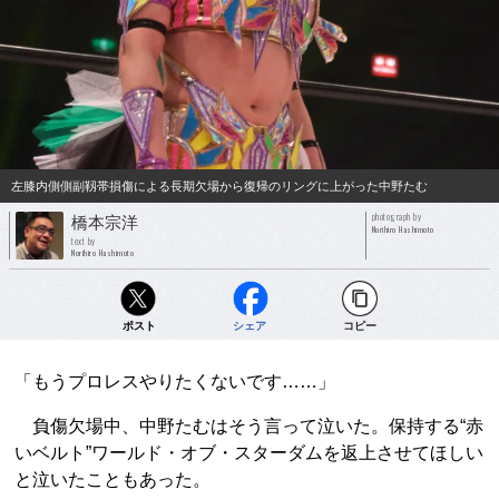
左膝内側側副靱帯損傷による長期欠場から復帰のリングに上がった中野たむ
photograph by
橋本宗洋
Norihiro Hashimoto
text by
Norihiro Hashimoto
ポスト
シェア
コピー
「もうプロレスやりたくないです……」
負傷欠場中、中野たむはそう言って泣いた。保持する“赤
いベルト”ワールド・オブ・スターダムを返上させてほしい
と泣いたこともあった。