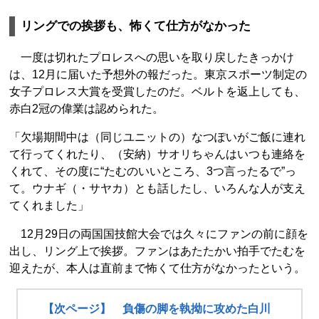
リングでの挨拶も、怖くて仕方がなかった
一度は切れたプロレスへの思いを取り戻したきっかけ
は、12月に届いた予想外の報だった。東京スポーツ制定の
女子プロレス大賞を受賞したのだ。ベルトを返上しても、
赤白2冠の偉業は認められた。
「欠場期間中は（同じユニットの）なつぽいがご飯に連れ
て行ってくれたり、（安納）サオリちゃんはいつも連絡を
くれて、その度に“たむのいいところ、3つ言ったるで”っ
て。ウナギ（・サヤカ）とも話したし、いろんな人が支え
てくれました」
12月29日の両国国技館大会では久々にファンの前に顔を
出し、リング上で挨拶。ファンはあたたかい拍手でたむを
迎えたが、本人は直前まで怖くて仕方がなかったという。
【次ページ】 負傷の脚を執拗に攻めた白川