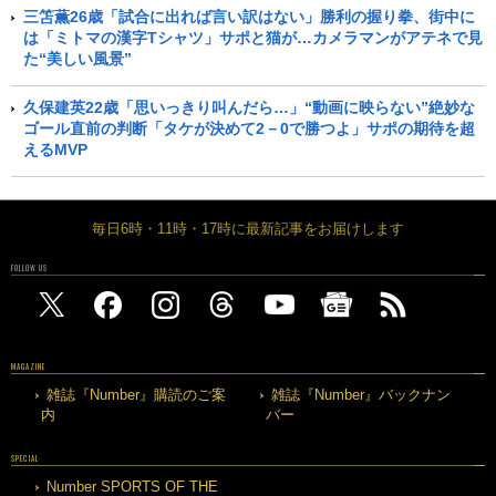
三笘薫26歳「試合に出れば言い訳はない」勝利の握り拳、街中に
は「ミトマの漢字Tシャツ」サポと猫が…カメラマンがアテネで見
た“美しい風景”
久保建英22歳「思いっきり叫んだら…」“動画に映らない”絶妙な
ゴール直前の判断「タケが決めて2－0で勝つよ」サポの期待を超
えるMVP
毎日6時・11時・17時に最新記事をお届けします
FOLLOW US
MAGAZINE
雑誌『Number』購読のご案
雑誌『Number』バックナン
内
バー
SPECIAL
Number SPORTS OF THE