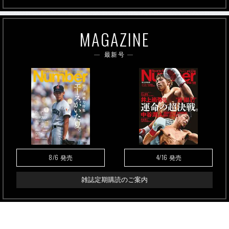
MAGAZINE
最新号
8/6
4/16
発売
発売
雑誌定期購読のご案内