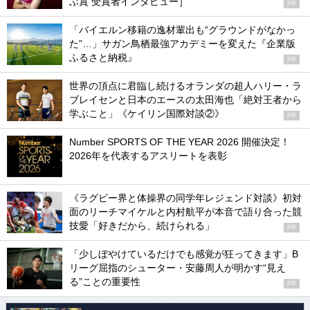
ぶ賞 受賞者インタビュー］
PR
「バイエルン移籍の逸材輩出も“グラウンドがなかっ
た”…」サガン鳥栖最強アカデミーを変えた『企業版
ふるさと納税』
PR
世界の頂点に君臨し続けるオランダの超人ハリー・ラ
ブレイセンと日本のエースの太田海也「絶対王者から
学ぶこと」《ケイリン国際対談②》
PR
Number SPORTS OF THE YEAR 2026 開催決定！
2026年を代表するアスリートを表彰
《ラグビー界と体操界の同学年レジェンド対談》初対
面のリーチマイケルと内村航平が本音で語り合った競
技愛「好きだから、続けられる」
PR
「少しぼやけているだけでも感覚が狂ってきます」B
リーグ屈指のシューター・安藤周人が明かす“見え
る”ことの重要性
PR