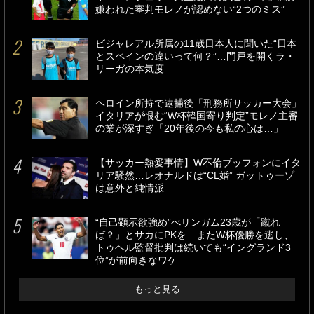
嫌われた審判モレノが認めない“2つのミス”
ビジャレアル所属の11歳日本人に聞いた“日本
とスペインの違いって何？”…門戸を開くラ・
リーガの本気度
ヘロイン所持で逮捕後「刑務所サッカー大会」
イタリアが恨む“W杯韓国寄り判定”モレノ主審
の業が深すぎ「20年後の今も私の心は…」
【サッカー熱愛事情】W不倫ブッフォンにイタ
リア騒然…レオナルドは“CL婚” ガットゥーゾ
は意外と純情派
“自己顕示欲強め”べリンガム23歳が「蹴れ
ば？」とサカにPKを…またW杯優勝を逃し、
トゥヘル監督批判は続いても“イングランド3
位”が前向きなワケ
もっと見る