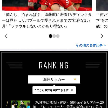
「俺んち、泊まれば？」遠藤航に密着TVディレクタ
「何だ
ーは見た…リバプールで愛されるまでの“壮絶な1カ
マ”を
月”「ファウルしないとかあり得ない」
歳）の
その他の名作記事 >
RANKING
海外サッカー
×
ここから競技を選択できます
最新
24時間
週間
〈W杯史に残る誤審劇〉韓国vsイタリアから20
年…「レフェリー人生最高の試合の1つ」忌み