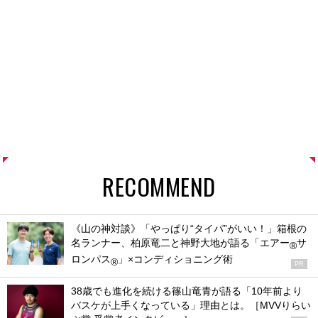
RECOMMEND
《山の神対談》「やっぱり“タイパ”がいい！」箱根の
名ランナー、柏原竜二と神野大地が語る「エアー
サ
®
ロンパス
」×コンディショニング術
®
PR
38歳でも進化を続ける篠山竜青が語る「10年前より
バスケが上手くなっている」理由とは。［MVVりらい