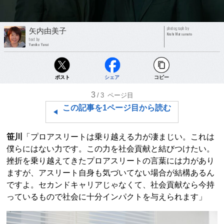
photograph by
矢内由美子
Kiichi Matsumoto
text by
Yumiko Yanai
ポスト
シェア
コピー
3
/3
ページ目
この記事を1ページ目から読む
笹川
「プロアスリートは乗り越える力が凄まじい。これは
僕らにはない力です。この力を社会貢献と結びつけたい。
挫折を乗り越えてきたプロアスリートの言葉には力があり
ますが、アスリート自身も気づいてない場合が結構あるん
ですよ。セカンドキャリアじゃなくて、社会貢献なら今持
っているもので社会に十分インパクトを与えられます」