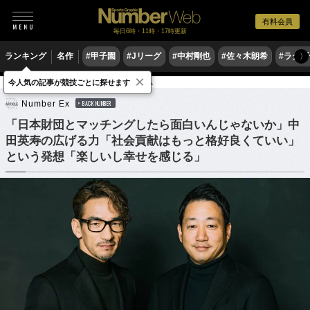
有料会員
毎日6時・11時・17時更新
ランキング
名作
#甲子園
#Jリーグ
#中村剛也
#佐々木朗希
#ラグ
〉
×
今人気の記事が競技ごとに探せます
サッカー
サッカー日本代表
セリエA
Number Ex
BACK NUMBER
「日本財団とマッチングしたら面白いんじゃないか」中
田英寿の広げる力「社会貢献はもっと格好良くていい」
という発想「楽しいし幸せを感じる」