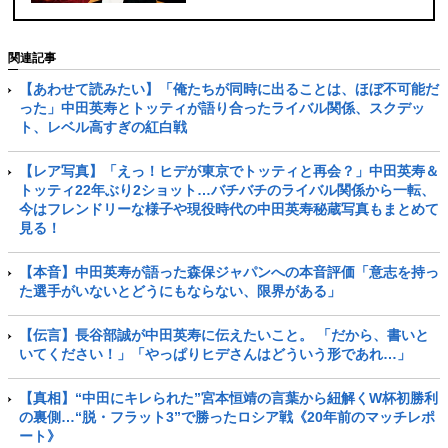
戦
関連記事
【あわせて読みたい】「俺たちが同時に出ることは、ほぼ不可能だ
った」中田英寿とトッティが語り合ったライバル関係、スクデッ
ト、レベル高すぎの紅白戦
【レア写真】「えっ！ヒデが東京でトッティと再会？」中田英寿＆
トッティ22年ぶり2ショット…バチバチのライバル関係から一転、
今はフレンドリーな様子や現役時代の中田英寿秘蔵写真もまとめて
見る！
【本音】中田英寿が語った森保ジャパンへの本音評価「意志を持っ
た選手がいないとどうにもならない、限界がある」
【伝言】長谷部誠が中田英寿に伝えたいこと。 「だから、書いと
いてください！」「やっぱりヒデさんはどういう形であれ…」
【真相】“中田にキレられた”宮本恒靖の言葉から紐解くW杯初勝利
の裏側…“脱・フラット3”で勝ったロシア戦《20年前のマッチレポ
ート》