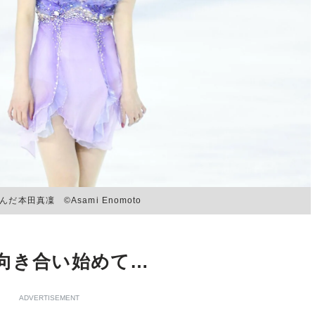
田真凜 ©︎Asami Enomoto
と向き合い始めて…
ADVERTISEMENT