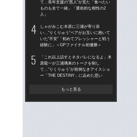
て…長年支援の“恩人”が見た「食べたい
て…
ものも全て一緒」「運命的な相性の2
も
人」
人
しゃがみこむ木原に三浦が寄り添
「
い…“りくりゅう”ペアがお互いに抱いて
原
いた“不安”「初めてプレッシャーと戦う
て…
経験に」＜GPファイナル初優勝＞
ー「
「これ以上話すとネタバレになるよ」木
「
原龍一が三浦璃来のトークを制し
が照
て…“りくりゅう”が前例なきアイスショ
り
ー「THE DESTINY」に込めた思い
捨
もっと見る