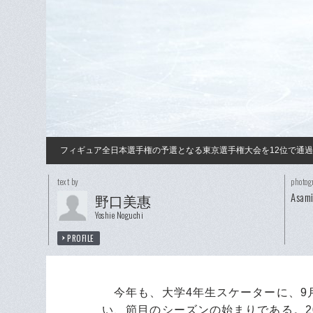
フィギュア全日本選手権の予選となる東京選手権大会を12位で通過
text by
photog
Asam
野口美惠
Yoshie Noguchi
PROFILE
今年も、大学4年生スケーターに、9
い、節目のシーズンの始まりである。2