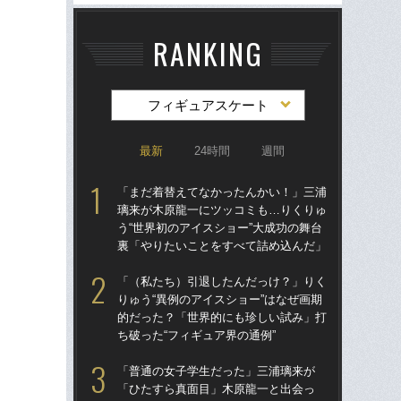
RANKING
フィギュアスケート
最新
24時間
週間
「まだ着替えてなかったんかい！」三浦
「
璃来が木原龍一にツッコミも…りくりゅ
璃
う“世界初のアイスショー”大成功の舞台
う“
裏「やりたいことをすべて詰め込んだ」
裏
「（私たち）引退したんだっけ？」りく
「
りゅう“異例のアイスショー”はなぜ画期
りゅ
的だった？「世界的にも珍しい試み」打
的
ち破った“フィギュア界の通例”
ち破
「普通の女子学生だった」三浦璃来が
「
「ひたすら真面目」木原龍一と出会っ
「