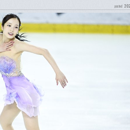
202
posted