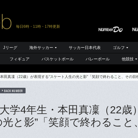
毎日6時・11時・17時更新
Jリーグ
海外サッカー
サッカー日本代表
ゴルフ
フィギュア
バスケットボール
バレーボール
他競技
本田真凜（22歳）が表現する“スケート人生の光と影”「笑顔で終わること、その目
BACK NUMBER
大学4年生・本田真凜（22歳
の光と影”「笑顔で終わること