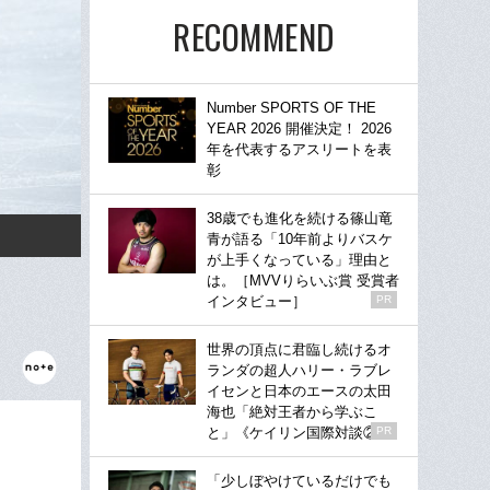
RECOMMEND
Number SPORTS OF THE
YEAR 2026 開催決定！ 2026
年を代表するアスリートを表
彰
38歳でも進化を続ける篠山竜
青が語る「10年前よりバスケ
が上手くなっている」理由と
は。［MVVりらいぶ賞 受賞者
インタビュー］
PR
世界の頂点に君臨し続けるオ
ランダの超人ハリー・ラブレ
イセンと日本のエースの太田
海也「絶対王者から学ぶこ
と」《ケイリン国際対談②》
PR
「少しぼやけているだけでも