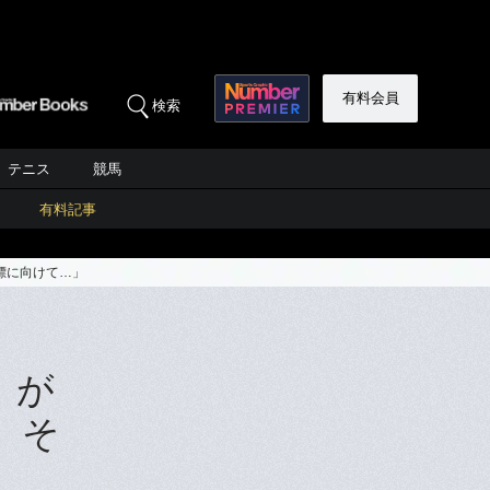
有料会員
検索
テニス
競馬
有料記事
標に向けて…」
）が
、そ