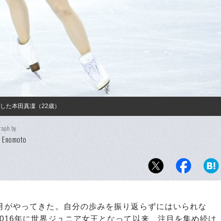
した本田真凜（22歳）
raph by
i Enomoto
月がやってきた。自分の歩みを振り返らずにはいられな
016年に世界ジュニア女王となって以来、注目を集め続け