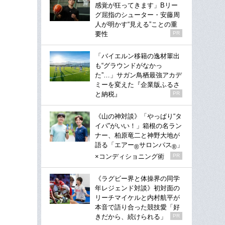
感覚が狂ってきます」Bリー
グ屈指のシューター・安藤周
人が明かす“見える”ことの重
要性
PR
「バイエルン移籍の逸材輩出
も“グラウンドがなかっ
た”…」サガン鳥栖最強アカデ
ミーを変えた『企業版ふるさ
と納税』
PR
《山の神対談》「やっぱり“タ
イパ”がいい！」箱根の名ラン
ナー、柏原竜二と神野大地が
語る「エアー
サロンパス
」
®
®
×コンディショニング術
PR
《ラグビー界と体操界の同学
年レジェンド対談》初対面の
リーチマイケルと内村航平が
本音で語り合った競技愛「好
きだから、続けられる」
PR