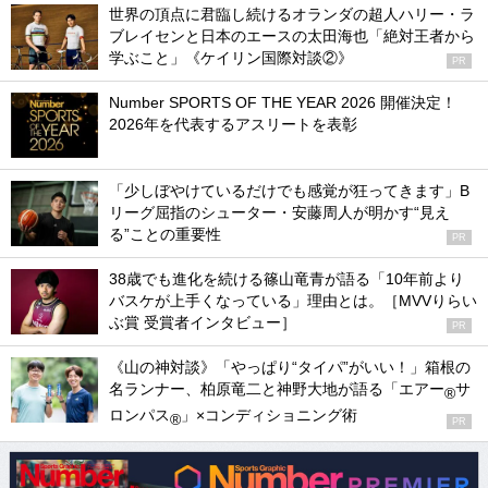
世界の頂点に君臨し続けるオランダの超人ハリー・ラ
ブレイセンと日本のエースの太田海也「絶対王者から
学ぶこと」《ケイリン国際対談②》
PR
Number SPORTS OF THE YEAR 2026 開催決定！
2026年を代表するアスリートを表彰
「少しぼやけているだけでも感覚が狂ってきます」B
リーグ屈指のシューター・安藤周人が明かす“見え
る”ことの重要性
PR
38歳でも進化を続ける篠山竜青が語る「10年前より
バスケが上手くなっている」理由とは。［MVVりらい
ぶ賞 受賞者インタビュー］
PR
《山の神対談》「やっぱり“タイパ”がいい！」箱根の
名ランナー、柏原竜二と神野大地が語る「エアー
サ
®
ロンパス
」×コンディショニング術
®
PR