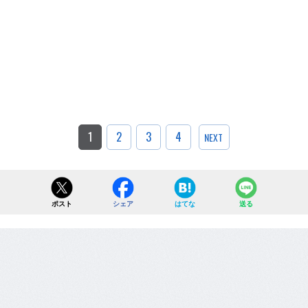
1
2
3
4
NEXT
ポスト
シェア
はてな
送る