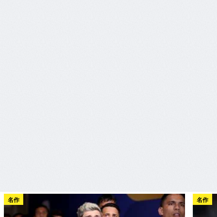
名作
名作