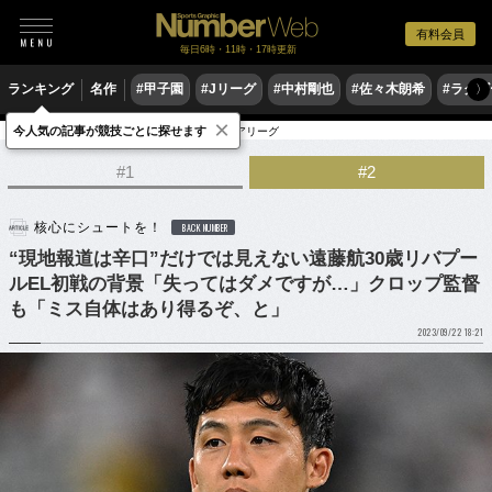
有料会員
毎日6時・11時・17時更新
ランキング
名作
#甲子園
#Jリーグ
#中村剛也
#佐々木朗希
#ラグ
〉
×
今人気の記事が競技ごとに探せます
サッカー
サッカー日本代表
プレミアリーグ
#1
#2
核心にシュートを！
BACK NUMBER
“現地報道は辛口”だけでは見えない遠藤航30歳リバプー
ルEL初戦の背景「失ってはダメですが…」クロップ監督
も「ミス自体はあり得るぞ、と」
2023/09/22 18:21