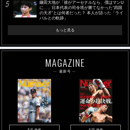
鎌田大地が「彼がアーセナルなら、僕はマンU
に…」日本代表の司令塔が勝てなかった“四国
の天才”とは何者だった？ 本人が語った「ライ
バルとの軌跡」
もっと見る
MAGAZINE
最新号
8/6
4/16
発売
発売