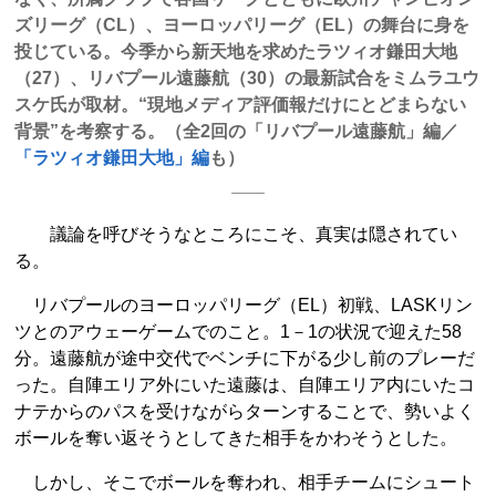
ズリーグ（CL）、ヨーロッパリーグ（EL）の舞台に身を
投じている。今季から新天地を求めたラツィオ鎌田大地
（27）、リバプール遠藤航（30）の最新試合をミムラユウ
スケ氏が取材。“現地メディア評価報だけにとどまらない
背景”を考察する。（全2回の「リバプール遠藤航」編／
「ラツィオ鎌田大地」編
も）
議論を呼びそうなところにこそ、真実は隠されてい
る。
リバプールのヨーロッパリーグ（EL）初戦、LASKリン
ツとのアウェーゲームでのこと。1－1の状況で迎えた58
分。遠藤航が途中交代でベンチに下がる少し前のプレーだ
った。自陣エリア外にいた遠藤は、自陣エリア内にいたコ
ナテからのパスを受けながらターンすることで、勢いよく
ボールを奪い返そうとしてきた相手をかわそうとした。
しかし、そこでボールを奪われ、相手チームにシュート