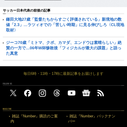
サッカー日本代表の前後の記事
鎌田大地27歳「監督たちからすごく評価されている」新境地の数
値「2.3」…ラツィオでの「苦しい時期」に見る伸びしろ〈CL現地
取材〉
ジーコ70歳「ミトマ、クボ、カマダ、エンドウは素晴らしい」絶
賛の一方で…06年W杯惨敗後「フィジカルが最大の課題」と語っ
た真意
毎日6時・11時・17時に最新記事をお届けします
FOLLOW US
MAGAZINE
雑誌『Number』購読のご案
雑誌『Number』バックナン
内
バー