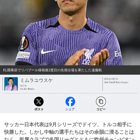
EL開幕節でリバプール移籍後2度目の先発出場を果たした遠藤航
photograph by
ミムラユウスケ
John Powell/Getty Images
text by
Yusuke Mimura
ポスト
シェア
コピー
サッカー日本代表は9月シリーズでドイツ、トルコ相手に
快勝した。しかし中軸の選手たちはその余韻に浸ることは
なく、所属クラブで各国リーグとともに欧州チャンピオン