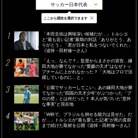
サッカー日本代表
×
ここから競技を選択できます
最新
24時間
週間
「本田圭佑は興味深い候補だが…」トルシエ
と“最も近い記者”最期の対話「ありがとう、あ
りがとう」「君が日本と私をつないでくれた」
《追悼・田村修一さん》
「えっ、なんで？」監督からまさかの宣告…鎌
田大地が勝てなかった“愛媛の天才”はなぜトッ
プチームに上がれなかった？「大地はプロで活
躍しているのに…と」
「公園でサッカーしてこい」あの鎌田大地が勝
てなかった“四国の天才少年”がぶつかった「プ
ロの壁」とは何だった？ 本人が気づいた“意外
な事実”と現在地
「W杯で、ブラジルも倒せる能力は見せた。だ
が…」トルシエが“最も愛した記者”が死の直前
まで続けた取材を公開《追悼・田村修一さん》