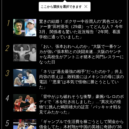
×
ここから競技を選択できます
最新
24時間
週間
驚きの結婚！ ボクサー中谷潤人の“異色ゴルフ
ァー妻”田村亜矢（29歳）ってどんな人？ 今年
3月、関係者も驚いた近況報告「2年間、看護
学校に通っていました」
「おい、張本おれへんのか」“大阪で一番ケン
カが強い”張本勲との決闘未遂…大阪のヤンチ
ャな高校生がアントニオ猪木と同門レスラーに
なった日
「ネリは“過去最強の相手”だったのか？」井上
尚弥の答えは…敗戦後にはメキシコの母に涙の
電話「“悪童”は本気で怪物に勝とうとしてい
た」
「背中がぶち破れそうな衝撃」豪腕バレロのボ
ディで「水を吐き出しました」…“異次元の怪
物”に挑んだ嶋田雄大の証言「パッキャオ戦を
見てみたかった」
「ギャンブルで生活費を稼ごうとして闇金から
借金してた」木村翔が中国の英雄に奇跡の“36