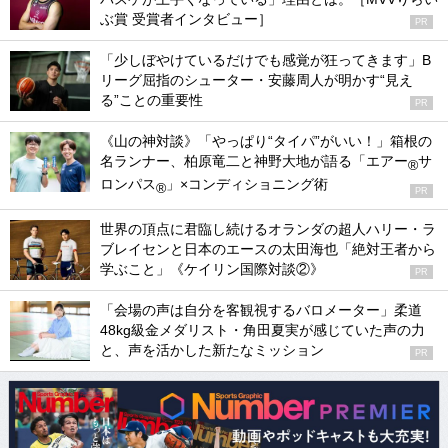
ぶ賞 受賞者インタビュー］
PR
「少しぼやけているだけでも感覚が狂ってきます」B
リーグ屈指のシューター・安藤周人が明かす“見え
る”ことの重要性
PR
《山の神対談》「やっぱり“タイパ”がいい！」箱根の
名ランナー、柏原竜二と神野大地が語る「エアー
サ
®
ロンパス
」×コンディショニング術
®
PR
世界の頂点に君臨し続けるオランダの超人ハリー・ラ
ブレイセンと日本のエースの太田海也「絶対王者から
学ぶこと」《ケイリン国際対談②》
PR
「会場の声は自分を客観視するバロメーター」柔道
48kg級金メダリスト・角田夏実が感じていた声の力
と、声を活かした新たなミッション
PR