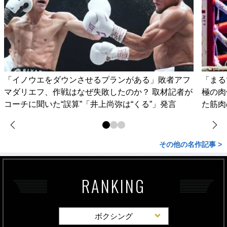
「イノウエをダウンさせるプランがある」敗者アフ
「まる
マダリエフ、作戦はなぜ失敗したのか？ 取材記者が
極の肉
コーチに聞いた“誤算”「井上尚弥は“くる”」発言
た筋肉
その他の名作記事 >
RANKING
ボクシング