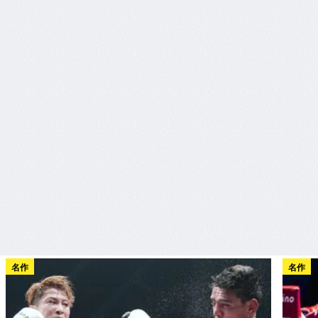
名作
名作