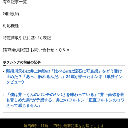
有料記事一覧
利用規約
対応機種
特定商取引法に基づく表記
[有料会員限定] お問い合わせ・Ｑ＆Ａ
ボクシングの前後の記事
那須川天心は井上尚弥の「比べるのは流石に可哀想」をどう受け
止めた？「あっ、触れるんだ…」24歳が語ったホンネ《単独イン
タビュー》
「僕は井上くんのパンチのヤバさを味わっている」“井上尚弥を最
も苦しめた男”が予想する、井上vsフルトン「正直フルトンのコワ
さって感じません」
毎日6時・11時・17時に最新記事をお届けします