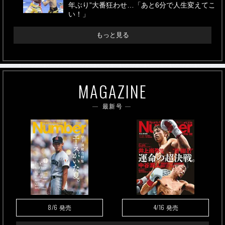
年ぶり”大番狂わせ…「あと6分で人生変えてこ
い！」
もっと見る
MAGAZINE
最新号
8/6
4/16
発売
発売