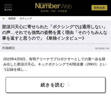
有料会員
毎日6時・11時・17時更新
格闘技
ボクシング
那須川天心に寄せられた「ボクシングでは通用しない」
の声…それでも強気の姿勢を貫く理由「そのうちみんな
掌を返すと思うので」《単独インタビュー》
布施鋼治
2023/06/08 11:06
2023年4月8日、有明アリーナでプロボクサーとしての第一歩を踏
み出した那須川天心。キックボクシングで42戦全勝（28KO）とい
う記録を残し...
続きを読む