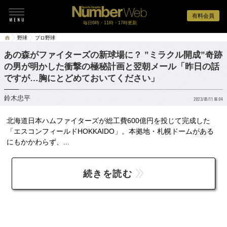
有料会員
毎日6時・11時・17時更新
野球
プロ野球
あの森がファイターズの新球場に？ ”ミラクル開成”奇跡
の男が明かした衝撃の極秘計画と翌朝メール「昨日の話
ですが…胸にとどめておいてください」
鈴木忠平
2023/05/11 06:04
北海道日本ハムファイターズが総工費600億円を投じて完成した
「エスコンフィールドHOKKAIDO」。本拠地・札幌ドームがある
にもかかわらず、...
続きを読む