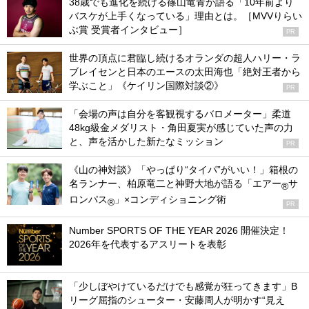
38歳でも進化を続ける篠山竜青が語る「10年前より
バスケが上手くなっている」理由とは。［MVVりらい
ぶ賞 受賞者インタビュー］
PR
世界の頂点に君臨し続けるオランダの超人ハリー・ラ
ブレイセンと日本のエースの太田海也「絶対王者から
学ぶこと」《ケイリン国際対談②》
PR
「会場の声は自分を客観視するバロメーター」柔道
48kg級金メダリスト・角田夏実が感じていた声の力
と、声を活かした新たなミッション
PR
《山の神対談》「やっぱり“タイパ”がいい！」箱根の
名ランナー、柏原竜二と神野大地が語る「エアー
サ
®
ロンパス
」×コンディショニング術
®
PR
Number SPORTS OF THE YEAR 2026 開催決定！
2026年を代表するアスリートを表彰
「少しぼやけているだけでも感覚が狂ってきます」B
リーグ屈指のシューター・安藤周人が明かす“見え