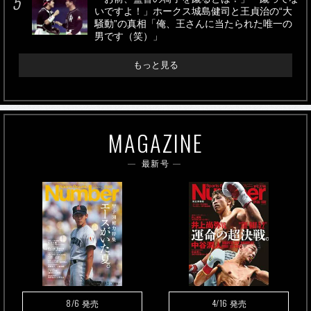
いですよ！」ホークス城島健司と王貞治の“大
騒動”の真相「俺、王さんに当たられた唯一の
男です（笑）」
もっと見る
MAGAZINE
最新号
8/6
4/16
発売
発売