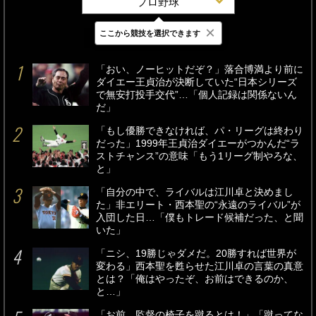
プロ野球
×
ここから競技を選択できます
最新
24時間
週間
「おい、ノーヒットだぞ？」落合博満より前に
ダイエー王貞治が決断していた“日本シリーズ
で無安打投手交代”…「個人記録は関係ないん
だ」
「もし優勝できなければ、パ・リーグは終わり
だった」1999年王貞治ダイエーがつかんだ“ラ
ストチャンス”の意味「もう1リーグ制やろな、
と」
「自分の中で、ライバルは江川卓と決めまし
た」非エリート・西本聖の“永遠のライバル”が
入団した日…「僕もトレード候補だった、と聞
いた」
「ニシ、19勝じゃダメだ。20勝すれば世界が
変わる」西本聖を甦らせた江川卓の言葉の真意
とは？「俺はやったぞ、お前はできるのか、
と…」
「お前、監督の椅子を蹴るとは！」「蹴ってな