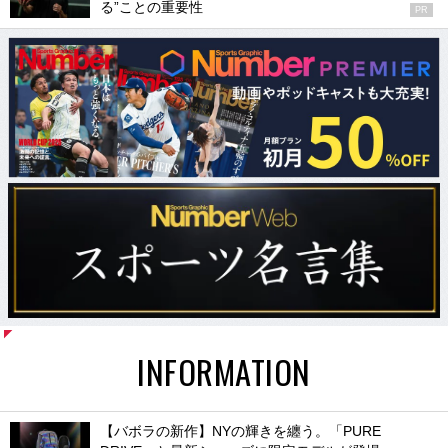
る”ことの重要性
PR
INFORMATION
【バボラの新作】NYの輝きを纏う。「PURE