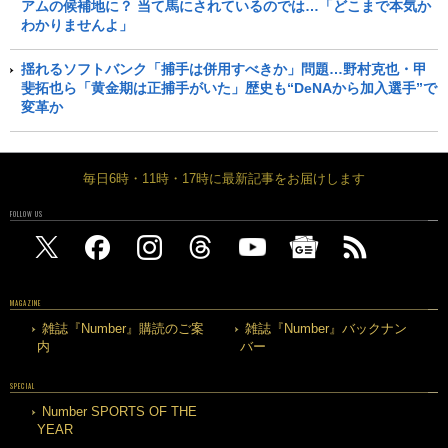
アムの候補地に？ 当て馬にされているのでは…「どこまで本気か
わかりませんよ」
揺れるソフトバンク「捕手は併用すべきか」問題…野村克也・甲
斐拓也ら「黄金期は正捕手がいた」歴史も“DeNAから加入選手”で
変革か
毎日6時・11時・17時に最新記事をお届けします
FOLLOW US
MAGAZINE
雑誌『Number』購読のご案
雑誌『Number』バックナン
内
バー
SPECIAL
Number SPORTS OF THE
YEAR