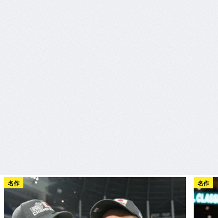
名作
名作