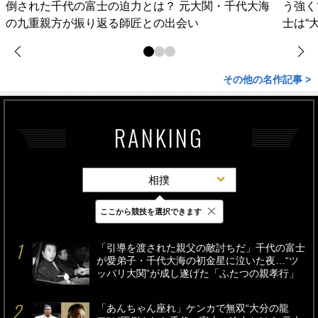
倒された千代の富士の迫力とは？ 元大関・千代大海
う強く
の九重親方が振り返る師匠との出会い
士は“
その他の名作記事 >
RANKING
相撲
×
ここから競技を選択できます
最新
24時間
週間
「引導を渡された親父の敵討ちだ」千代の富士
が愛弟子・千代大海の初金星に泣いた夜…“ツ
ッパリ大関”が成し遂げた「ふたつの親孝行」
「あんちゃん座れ」ケンカで無双“大分の龍