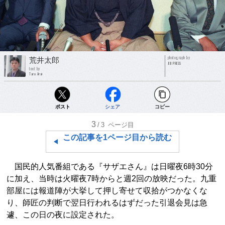
photograph by
荒井太郎
JIJI PRESS
text by
Taro Arai
ポスト
シェア
コピー
3
/3
ページ目
この記事を1ページ目から読む
国民的人気番組である『サザエさん』は日曜夜6時30分
に加え、当時は火曜夜7時からと週2回の放映だった。九重
部屋には報道陣が大挙して押し寄せて収拾がつかなくな
り、師匠の判断で翌日行われるはずだった引退会見は急
遽、この日の夜に設定された。