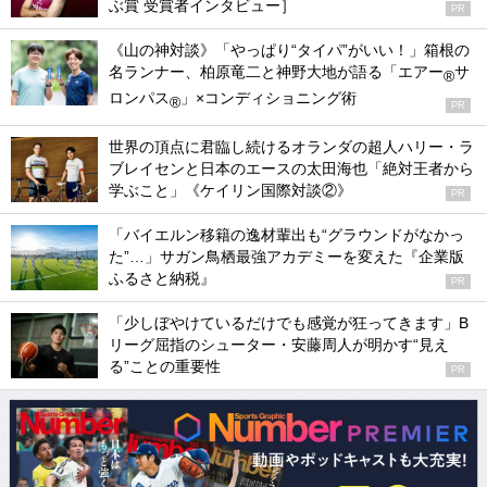
ぶ賞 受賞者インタビュー］
PR
《山の神対談》「やっぱり“タイパ”がいい！」箱根の
名ランナー、柏原竜二と神野大地が語る「エアー
サ
®
ロンパス
」×コンディショニング術
®
PR
世界の頂点に君臨し続けるオランダの超人ハリー・ラ
ブレイセンと日本のエースの太田海也「絶対王者から
学ぶこと」《ケイリン国際対談②》
PR
「バイエルン移籍の逸材輩出も“グラウンドがなかっ
た”…」サガン鳥栖最強アカデミーを変えた『企業版
ふるさと納税』
PR
「少しぼやけているだけでも感覚が狂ってきます」B
リーグ屈指のシューター・安藤周人が明かす“見え
る”ことの重要性
PR