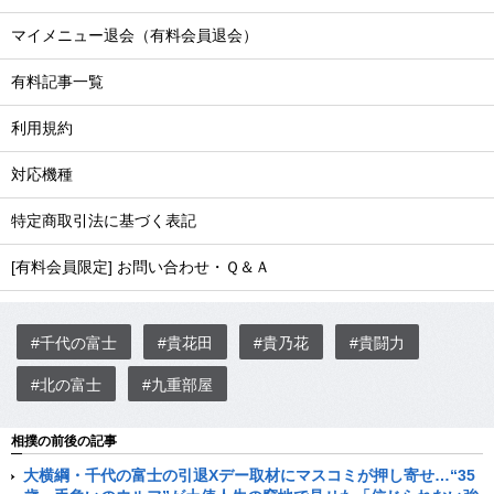
マイメニュー退会（有料会員退会）
有料記事一覧
利用規約
対応機種
特定商取引法に基づく表記
[有料会員限定] お問い合わせ・Ｑ＆Ａ
#千代の富士
#貴花田
#貴乃花
#貴闘力
#北の富士
#九重部屋
相撲の前後の記事
大横綱・千代の富士の引退Xデー取材にマスコミが押し寄せ…“35