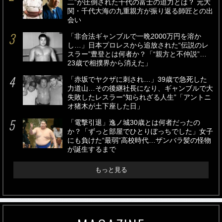
二”が圧倒された千代の富士の迫力とは？ 元大
関・千代大海の九重親方が振り返る師匠との出
会い
「非合法ギャンブルで一晩2000万円を溶か
し…」日本プロレスから追放された“伝説のレ
スラー”豊登とは何者か？「“親方と不仲説”…
23歳で相撲界から消えた」
「赤坂でヤクザに刺され…」39歳で急死した
力道山…その後継社長になり、ギャンブルで大
失敗したレスラー“知られざる人生”「アントニ
オ猪木が土下座した日」
「電撃引退」逸ノ城30歳とは何者だったの
か？「ずっと部屋でひとりぼっちでした」女子
にも負けた“最弱”高校時代…ザンバラ髪の怪物
が誕生するまで
もっと見る