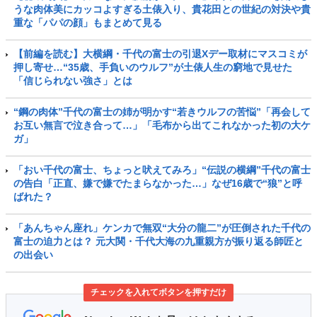
うな肉体美にカッコよすぎる土俵入り、貴花田との世紀の対決や貴
重な「パパの顔」もまとめて見る
【前編を読む】大横綱・千代の富士の引退Xデー取材にマスコミが
押し寄せ…“35歳、手負いのウルフ”が土俵人生の窮地で見せた
「信じられない強さ」とは
“鋼の肉体”千代の富士の姉が明かす“若きウルフの苦悩”「再会して
お互い無言で泣き合って…」「毛布から出てこれなかった初の大ケ
ガ」
「おい千代の富士、ちょっと吠えてみろ」“伝説の横綱”千代の富士
の告白「正直、嫌で嫌でたまらなかった…」なぜ16歳で“狼”と呼
ばれた？
「あんちゃん座れ」ケンカで無双“大分の龍二”が圧倒された千代の
富士の迫力とは？ 元大関・千代大海の九重親方が振り返る師匠と
の出会い
チェックを入れてボタンを押すだけ