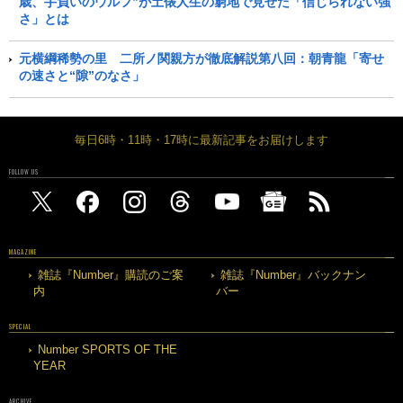
歳、手負いのウルフ”が土俵人生の窮地で見せた「信じられない強
さ」とは
元横綱稀勢の里 二所ノ関親方が徹底解説第八回：朝青龍「寄せ
の速さと“隙”のなさ」
毎日6時・11時・17時に最新記事をお届けします
FOLLOW US
MAGAZINE
雑誌『Number』購読のご案
雑誌『Number』バックナン
内
バー
SPECIAL
Number SPORTS OF THE
YEAR
ARCHIVE