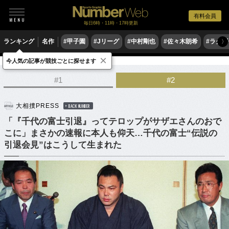
有料会員
毎日6時・11時・17時更新
ランキング
名作
#甲子園
#Jリーグ
#中村剛也
#佐々木朗希
#ラグ
〉
×
今人気の記事が競技ごとに探せます
格闘技
相撲
#1
#2
大相撲PRESS
BACK NUMBER
「『千代の富士引退』ってテロップがサザエさんのおで
こに」まさかの速報に本人も仰天…千代の富士“伝説の
引退会見”はこうして生まれた