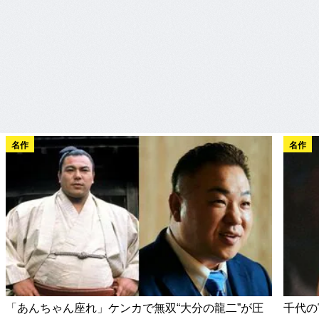
名作
名作
「あんちゃん座れ」ケンカで無双“大分の龍二”が圧
千代の