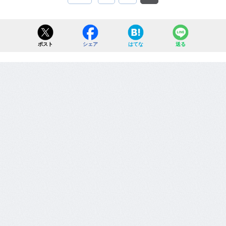
ポスト
シェア
はてな
送る