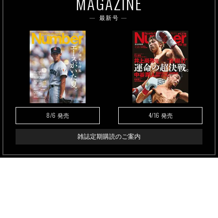
MAGAZINE
最新号
8/6
4/16
発売
発売
雑誌定期購読のご案内