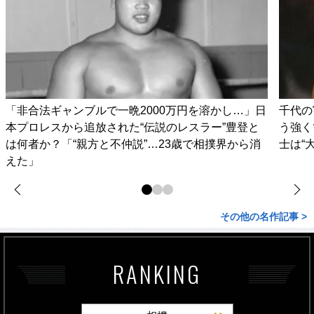
「非合法ギャンブルで一晩2000万円を溶かし…」日
千代の
本プロレスから追放された“伝説のレスラー”豊登と
う強く
は何者か？「“親方と不仲説”…23歳で相撲界から消
士は“
えた」
その他の名作記事 >
RANKING