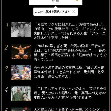
相撲
×
ここから競技を選択できます
最新
24時間
週間
「赤坂でヤクザに刺され…」39歳で急死した
力道山…その後継社長になり、ギャンブルで大
失敗したレスラー“知られざる人生”「アントニ
オ猪木が土下座した日」
「7年前の早すぎる死…伝説の横綱・千代の富
士は、なぜ“鋼の肉体”を極められた？」一番の
稽古相手・琴風が証言する「筋肉が鉄のようで
痛くてね…」
両横綱不調で波乱の名古屋場所…”最近の横綱
昇進条件が甘い”と言われるが、元大関・魁皇
は異論「逆なんですよ」
「これでもアイドルだったのよっ」芸能界を引
退し“男だけの”相撲界へ…元・高田みづえが32
年間のおかみさん業を“卒業”するまで
大相撲なのに「まるでヘビー級ボクシング」…