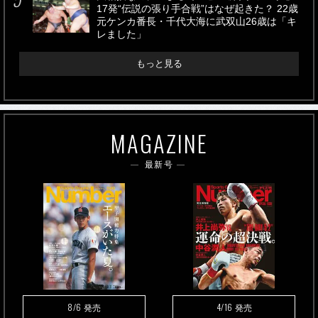
17発“伝説の張り手合戦”はなぜ起きた？ 22歳
元ケンカ番長・千代大海に武双山26歳は「キ
レました」
もっと見る
MAGAZINE
最新号
8/6
4/16
発売
発売