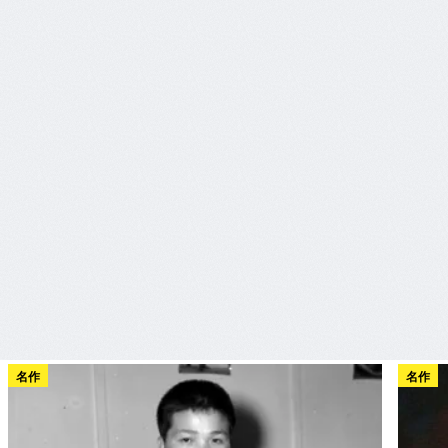
名作
名作