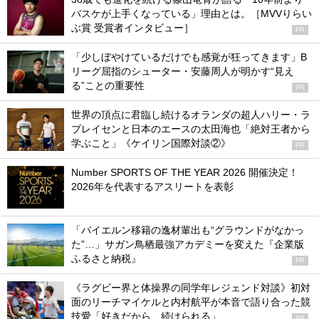
バスケが上手くなっている」理由とは。［MVVりらい
ぶ賞 受賞者インタビュー］
PR
「少しぼやけているだけでも感覚が狂ってきます」B
リーグ屈指のシューター・安藤周人が明かす“見え
る”ことの重要性
PR
世界の頂点に君臨し続けるオランダの超人ハリー・ラ
ブレイセンと日本のエースの太田海也「絶対王者から
学ぶこと」《ケイリン国際対談②》
PR
Number SPORTS OF THE YEAR 2026 開催決定！
2026年を代表するアスリートを表彰
「バイエルン移籍の逸材輩出も“グラウンドがなかっ
た”…」サガン鳥栖最強アカデミーを変えた『企業版
ふるさと納税』
PR
《ラグビー界と体操界の同学年レジェンド対談》初対
面のリーチマイケルと内村航平が本音で語り合った競
技愛「好きだから、続けられる」
PR