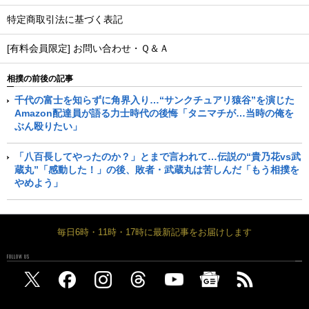
特定商取引法に基づく表記
[有料会員限定] お問い合わせ・Ｑ＆Ａ
相撲の前後の記事
千代の富士を知らずに角界入り…“サンクチュアリ猿谷”を演じた
Amazon配達員が語る力士時代の後悔「タニマチが…当時の俺を
ぶん殴りたい」
「八百長してやったのか？」とまで言われて…伝説の“貴乃花vs武
蔵丸”「感動した！」の後、敗者・武蔵丸は苦しんだ「もう相撲を
やめよう」
毎日6時・11時・17時に最新記事をお届けします
FOLLOW US