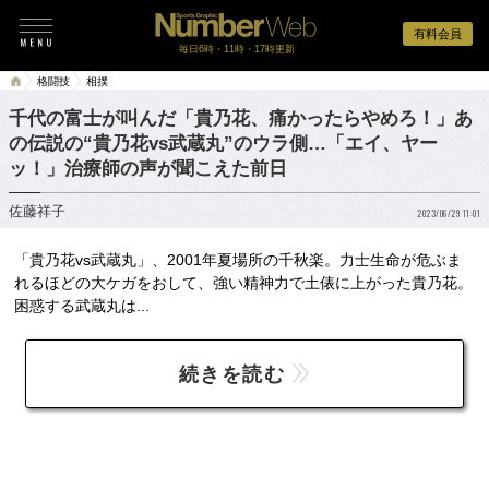
有料会員
毎日6時・11時・17時更新
格闘技
相撲
千代の富士が叫んだ「貴乃花、痛かったらやめろ！」あ
の伝説の“貴乃花vs武蔵丸”のウラ側…「エイ、ヤー
ッ！」治療師の声が聞こえた前日
佐藤祥子
2023/06/29 11:01
「貴乃花vs武蔵丸」、2001年夏場所の千秋楽。力士生命が危ぶま
れるほどの大ケガをおして、強い精神力で土俵に上がった貴乃花。
困惑する武蔵丸は...
続きを読む