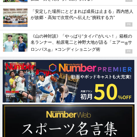
「安定した場所にとどまれば成長は止まる」西内悠人
が故郷・高知で次世代へ伝えた“挑戦する力”
PR
《山の神対談》「やっぱり“タイパ”がいい！」箱根の
名ランナー、柏原竜二と神野大地が語る「エアー
サ
®
ロンパス
」×コンディショニング術
®
PR