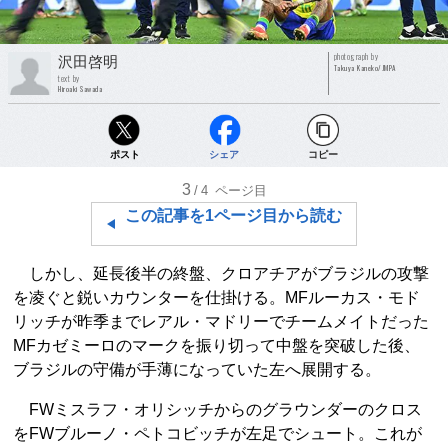
photograph by
沢田啓明
Takuya Kaneko/JMPA
text by
Hiroaki Sawada
ポスト
シェア
コピー
3
/4
ページ目
この記事を1ページ目から読む
しかし、延長後半の終盤、クロアチアがブラジルの攻撃
を凌ぐと鋭いカウンターを仕掛ける。MFルーカス・モド
リッチが昨季までレアル・マドリーでチームメイトだった
MFカゼミーロのマークを振り切って中盤を突破した後、
ブラジルの守備が手薄になっていた左へ展開する。
FWミスラフ・オリシッチからのグラウンダーのクロス
をFWブルーノ・ペトコビッチが左足でシュート。これが