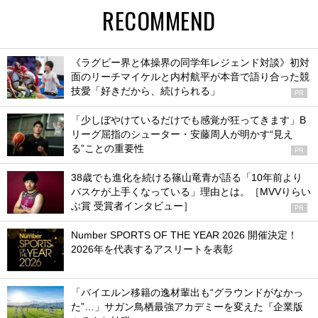
RECOMMEND
《ラグビー界と体操界の同学年レジェンド対談》初対
面のリーチマイケルと内村航平が本音で語り合った競
技愛「好きだから、続けられる」
PR
「少しぼやけているだけでも感覚が狂ってきます」B
リーグ屈指のシューター・安藤周人が明かす“見え
る”ことの重要性
PR
38歳でも進化を続ける篠山竜青が語る「10年前より
バスケが上手くなっている」理由とは。［MVVりらい
ぶ賞 受賞者インタビュー］
PR
Number SPORTS OF THE YEAR 2026 開催決定！
2026年を代表するアスリートを表彰
「バイエルン移籍の逸材輩出も“グラウンドがなかっ
た”…」サガン鳥栖最強アカデミーを変えた『企業版