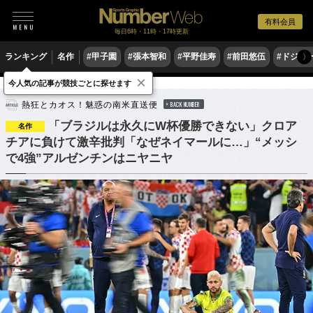
有料会員
毎日6時・11時・17時更新
ランキング
名作
#甲子園
#張本智和
#平野佳寿
#前田悠伍
#ドジャ
〉
×
今人気の記事が競技ごとに探せます
サッカー
海外サッカー
熱狂とカオス！魅惑の南米直送便
BACK NUMBER
「ブラジルは永久にW杯優勝できない」クロア
名作
チアに負けて激辛批判「なぜネイマールに…」“メッシ
で4強”アルゼンチンはニヤニヤ