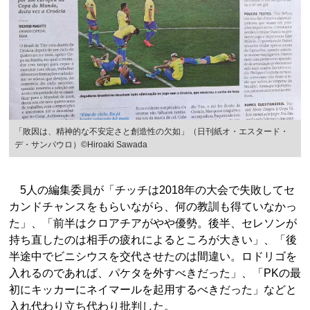
「敗因は、精神的な不安定さと創造性の欠如」（日刊紙オ・エスタード・
デ・サンパウロ）©Hiroaki Sawada
5人の編集委員が「チッチは2018年の大会で失敗してセ
カンドチャンスをもらいながら、何の教訓も得ていなかっ
た」、「前半はクロアチアがやや優勢。後半、セレソンが
持ち直したのは相手の疲れによるところが大きい」、「後
半途中でビニシウスを交代させたのは間違い。ロドリゴを
入れるのであれば、パケタを外すべきだった」、「PKの最
初にキッカーにネイマールを起用するべきだった」などと
入れ代わり立ち代わり批判した。