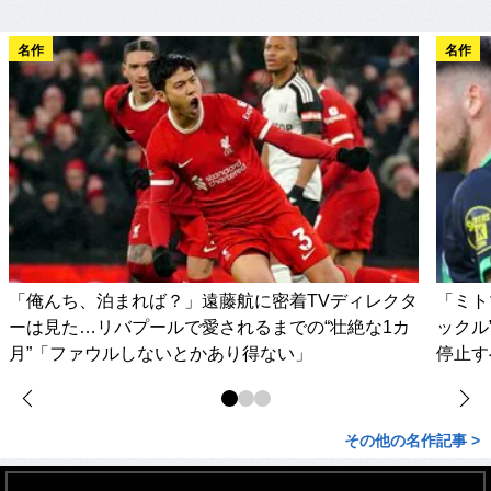
名作
名作
「俺んち、泊まれば？」遠藤航に密着TVディレクタ
「ミト
ーは見た…リバプールで愛されるまでの“壮絶な1カ
ックル
月”「ファウルしないとかあり得ない」
停止す
その他の名作記事 >