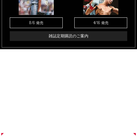
8/6
4/16
発売
発売
雑誌定期購読のご案内