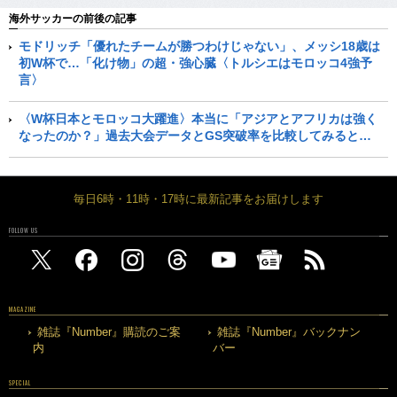
海外サッカーの前後の記事
モドリッチ「優れたチームが勝つわけじゃない」、メッシ18歳は
初W杯で…「化け物」の超・強心臓〈トルシエはモロッコ4強予
言〉
〈W杯日本とモロッコ大躍進〉本当に「アジアとアフリカは強く
なったのか？」過去大会データとGS突破率を比較してみると…
毎日6時・11時・17時に最新記事をお届けします
FOLLOW US
MAGAZINE
雑誌『Number』購読のご案
雑誌『Number』バックナン
内
バー
SPECIAL