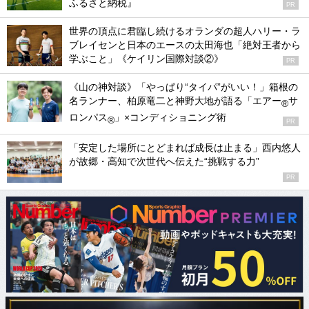
ふるさと納税』
PR
世界の頂点に君臨し続けるオランダの超人ハリー・ラ
ブレイセンと日本のエースの太田海也「絶対王者から
学ぶこと」《ケイリン国際対談②》
PR
《山の神対談》「やっぱり“タイパ”がいい！」箱根の
名ランナー、柏原竜二と神野大地が語る「エアー
サ
®
ロンパス
」×コンディショニング術
®
PR
「安定した場所にとどまれば成長は止まる」西内悠人
が故郷・高知で次世代へ伝えた“挑戦する力”
PR