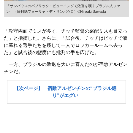
「サンパウロのパブリック・ビューイングで敗退を嘆くブラジル人ファ
ン」（日刊紙フォーリャ・デ・サンパウロ）©Hiroaki Sawada
「攻守両面でミスが多く、チッチ監督の采配ミスも目立っ
た」と指摘した。さらに、「試合後、チッチはピッチで涙
に暮れる選手たちを残して一人でロッカールームへ去っ
た」と試合後の態度にも批判の手を広げた。
一方、ブラジルの敗退を大いに喜んだのが宿敵アルゼン
チンだ。
【次ページ】 宿敵アルゼンチンの“ブラジル煽
り”がエグい