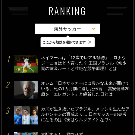
RANKING
海外サッカー
×
ここから競技を選択できます
最新
24時間
週間
ネイマールは「12歳でレアル勧誘」、ロナウ
ジーニョはどう育った？ 王国ブラジル《幼少
期の黄金ルートと壮絶な競争原理》とは
オシム「日本サッカーには豊かな未来が開けて
いる」死の1カ月前に遺した伝言… 冨安健洋20
歳を「エレガント」と絶賛した日とは
カズが生き抜いたブラジル、メッシを生んだア
ルゼンチンの育成より… 日本サッカーの参考
になるのは《実はウルグアイ》なワケ
支配するも、君臨せず。