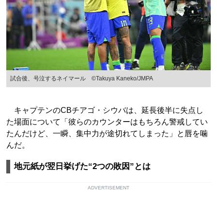
試合後、号泣するネイマール ©Takuya Kaneko/JMPA
キャプテンのCBチアゴ・シウバは、延長後半に失点し
た場面について「彼らのカウンターはもちろん警戒してい
たんだけど、一瞬、集中力が途切れてしまった」と唇を噛
んだ。
地元紙が翌日挙げた“2つの敗因”とは
ADVERTISEMENT