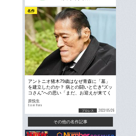
名作
アントニオ猪木79歳はなぜ青森に「墓」
を建立したのか？ 病との闘いと亡き“ズッ
コさん”への思い「まだ、お迎えが来てく
れないよ」
原悦生
Essei Hara
2022/05/26
プロレス
その他の名作記事