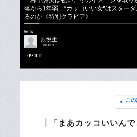
「林下詩美は強い。そのイメージを取り
落から1年弱…“カッコいい女”はスター
るのか《特別グラビア》
text by
原悦生
Essei Hara
PROFILE
この
「まあカッコいいんで