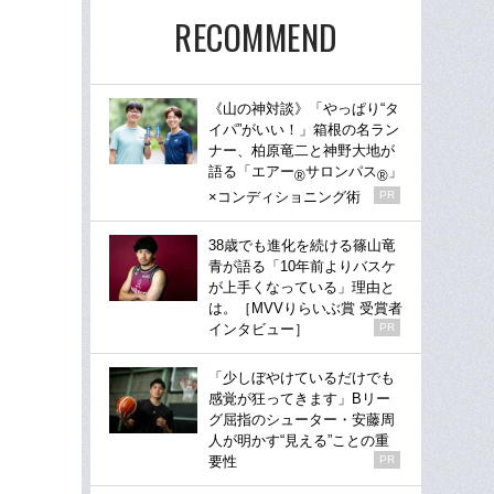
RECOMMEND
《山の神対談》「やっぱり“タ
イパ”がいい！」箱根の名ラン
ナー、柏原竜二と神野大地が
語る「エアー
サロンパス
」
®
®
×コンディショニング術
PR
38歳でも進化を続ける篠山竜
青が語る「10年前よりバスケ
が上手くなっている」理由と
は。［MVVりらいぶ賞 受賞者
インタビュー］
PR
「少しぼやけているだけでも
感覚が狂ってきます」Bリー
グ屈指のシューター・安藤周
人が明かす“見える”ことの重
要性
PR