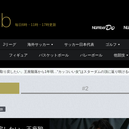
毎日6時・11時・17時更新
Jリーグ
海外サッカー
サッカー日本代表
ゴルフ
フィギュア
バスケットボール
バレーボール
他競技
取り戻したい」王座陥落から1年弱…“カッコいい女”はスターダムの頂に返り咲け
#2
ER