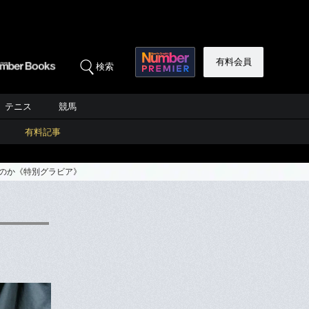
有料会員
検索
テニス
競馬
有料記事
るのか《特別グラビア》