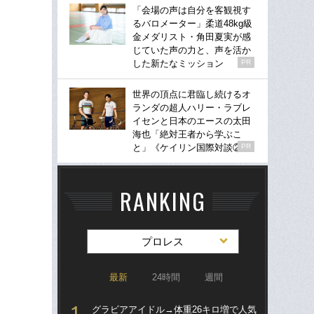
「会場の声は自分を客観視す
るバロメーター」柔道48kg級
金メダリスト・角田夏実が感
じていた声の力と、声を活か
した新たなミッション
PR
世界の頂点に君臨し続けるオ
ランダの超人ハリー・ラブレ
イセンと日本のエースの太田
海也「絶対王者から学ぶこ
と」《ケイリン国際対談②》
PR
RANKING
プロレス
最新
24時間
週間
グラビアアイドル→体重26キロ増で人気
グラ