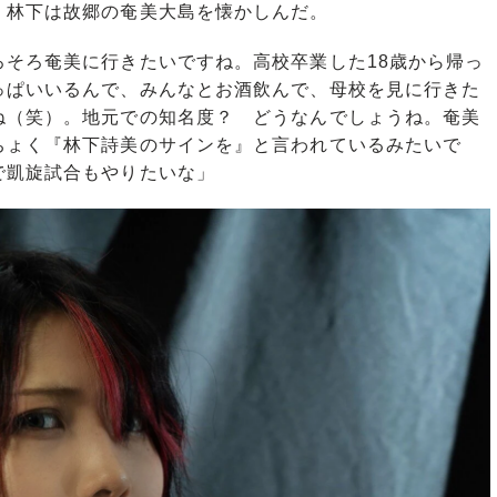
林下は故郷の奄美大島を懐かしんだ。
ろそろ奄美に行きたいですね。高校卒業した18歳から帰っ
っぱいいるんで、みんなとお酒飲んで、母校を見に行きた
ね（笑）。地元での知名度？ どうなんでしょうね。奄美
ちょく『林下詩美のサインを』と言われているみたいで
で凱旋試合もやりたいな」