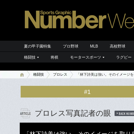
夏の甲子園特集
プロ野球
MLB
高校野球
格闘技
将棋
モータースポーツ
ラグビー
格闘技
プロレス
「林下詩美は強い。そのイメージを
#1
プロレス写真記者の眼
BACK NUMB