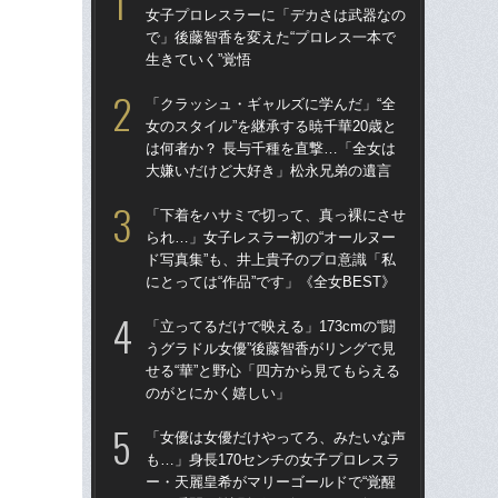
女子プロレスラーに「デカさは武器なの
女
で」後藤智香を変えた“プロレス一本で
で」
生きていく”覚悟
生き
「クラッシュ・ギャルズに学んだ」“全
「
女のスタイル”を継承する暁千華20歳と
られ
は何者か？ 長与千種を直撃…「全女は
ド写
大嫌いだけど大好き」松永兄弟の遺言
にと
「下着をハサミで切って、真っ裸にさせ
「ク
られ…」女子レスラー初の“オールヌー
女の
ド写真集”も、井上貴子のプロ意識「私
は何
にとっては“作品”です」《全女BEST》
大
「立ってるだけで映える」173cmの“闘
「上
うグラドル女優”後藤智香がリングで見
写真
せる“華”と野心「四方から見てもらえる
ラ
のがとにかく嬉しい」
放っ
「女優は女優だけやってろ、みたいな声
「
も…」身長170センチの女子プロレスラ
い」
ー・天麗皇希がマリーゴールドで“覚醒
子プ