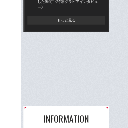
した瞬間”《特別グラビアインタビュ
ーク
ー》
もっと見る
INFORMATION