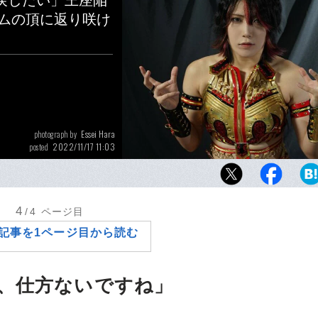
戻したい」王座陥
ダムの頂に返り咲け
Essei Hara
photograph by
2022/11/17 11:03
posted
刀羅ナツコとの再戦を経て「完全復活」へと
林下詩美。11月19日、朱里が持つ赤いベルト
オブ・スターダム王座）に挑む
4
/4
ページ目
記事を1ページ目から読む
、仕方ないですね」