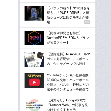
【バボラの新作】NYの輝きを
纏う。「PURE DRIVE」と最
新シューズに限定モデルが登
場
PR
【同僚や仲間とお得に】
NumberPREMIER法人プラン
が募集スタート！
【登録無料】Numberメールマ
ガジン好評配信中。スポーツ
の「今」をメールでお届け！
YouTubeチャンネル登録者数
60,000人突破！バレーボール
や陸上、バスケ、野球などの
選手のインタビューを動画で
【お知らせ】Google検索で
「Number Web」の記事を見
つけやすくする方法