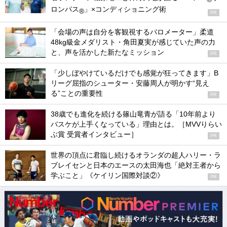
ロンパス
」×コンディショニング術
®
PR
「会場の声は自分を客観視するバロメーター」柔道
48kg級金メダリスト・角田夏実が感じていた声の力
と、声を活かした新たなミッション
PR
「少しぼやけているだけでも感覚が狂ってきます」B
リーグ屈指のシューター・安藤周人が明かす“見え
る”ことの重要性
PR
38歳でも進化を続ける篠山竜青が語る「10年前より
バスケが上手くなっている」理由とは。［MVVりらい
ぶ賞 受賞者インタビュー］
PR
世界の頂点に君臨し続けるオランダの超人ハリー・ラ
ブレイセンと日本のエースの太田海也「絶対王者から
学ぶこと」《ケイリン国際対談②》
PR