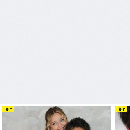
名作
名作