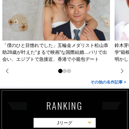
「僕のひと目惚れでした」五輪金メダリスト松山恭
鈴木芽
助28歳が叶えた“まるで映画”な国際結婚…パリで出
学“箱
会い、エジプトで急接近、香港で小籠包デート
明かし
その他の名作記事 >
RANKING
Jリーグ