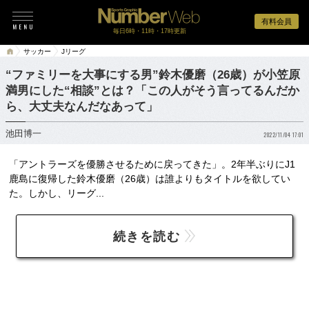
有料会員
毎日6時・11時・17時更新
サッカー
Jリーグ
“ファミリーを大事にする男”鈴木優磨（26歳）が小笠原
満男にした“相談”とは？「この人がそう言ってるんだか
ら、大丈夫なんだなあって」
池田博一
2022/11/04 17:01
「アントラーズを優勝させるために戻ってきた」。2年半ぶりにJ1
鹿島に復帰した鈴木優磨（26歳）は誰よりもタイトルを欲してい
た。しかし、リーグ...
続きを読む