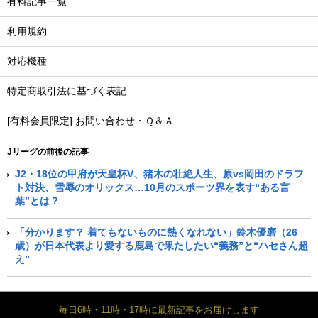
有料記事一覧
利用規約
対応機種
特定商取引法に基づく表記
[有料会員限定] お問い合わせ・Ｑ＆Ａ
Jリーグの前後の記事
J2・18位の甲府が天皇杯V、猪木の壮絶人生、原vs岡田のドラフ
ト対決、雪辱のオリックス…10月のスポーツ界を表す“ある言
葉”とは？
「分かります？ 着てもないものに熱くなれない」鈴木優磨（26
歳）が日本代表より愛する鹿島で果たしたい“義務”と“ハセさん超
え”
毎日6時・11時・17時に最新記事をお届けします