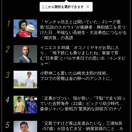
×
ここから競技を選択できます
最新
24時間
週間
「ヤンチャ坊主とは聞いていた」Jリーグ鹿
島“伝説のスカウト”が後継者・興梠慎三を見つ
けた日…半端ない高校生・大迫勇也につながる
「柳沢敦」の系譜
イニエスタ38歳「オコノミヤキがお気に入
り」「地下鉄にも乗りましたね」家族で育
む“日本愛”とバルサ来日での思い出〈インタビ
ュー〉
小野伸二も驚いた山崎光太郎の技術。
プロでの苦難は金の卵へのアシストに。
「足裏がゴツい、指が長い」“下駄”で走り回っ
ていた佐野海舟（22歳）ビックリ幼少時代…
森保ジャパン新戦力“驚異的な回収力”のナゾ
「父親ですけど夜は友達みたいな」三浦知良
（57歳）が語る亡き父・納屋宣雄のこと…カ