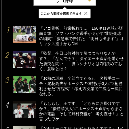
プロ野球
×
ここから競技を選択できます
最新
24時間
週間
「アゴ骨折、前歯折れて…」156キロ速球が顔
面直撃、ソフトバンク選手が明かす“壮絶死球
の瞬間”「救急車で告げた…“明日も出ます”」オ
リックス投手からDM
「監督、今日は何対何で勝つつもりなんで
す？」「なんで今？」ダイエー王貞治を驚かせ
た唐突な問い…「勝つシナリオは7割決めてお
く」意味とは？
「お前の球種、全部当てたるわ」名投手コー
チ・尾花高夫がホークスの0勝投手3人に2桁勝
利させた“方程式”「考え方次第で二流も一流に
なれる」
「もしもし、王です」「どちらにお掛けです
か？」“優勝請負人”にホークス王貞治からまさ
かの電話…そして野村克也が「考え直せ！」と
言ったワケ
「なぜホークスだけが疑われるんです？」サイ