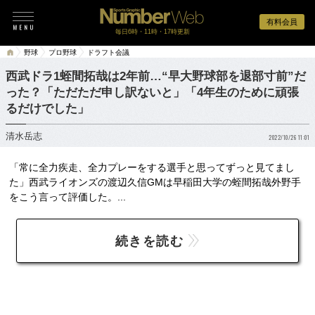
有料会員
毎日6時・11時・17時更新
野球
プロ野球
ドラフト会議
西武ドラ1蛭間拓哉は2年前…“早大野球部を退部寸前”だ
った？「ただただ申し訳ないと」「4年生のために頑張
るだけでした」
清水岳志
2022/10/26 11:01
「常に全力疾走、全力プレーをする選手と思ってずっと見てまし
た」西武ライオンズの渡辺久信GMは早稲田大学の蛭間拓哉外野手
をこう言って評価した。...
続きを読む