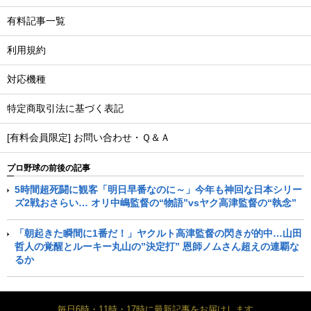
有料記事一覧
利用規約
対応機種
特定商取引法に基づく表記
[有料会員限定] お問い合わせ・Ｑ＆Ａ
プロ野球の前後の記事
5時間超死闘に観客「明日早番なのに～」今年も神回な日本シリー
ズ2戦おさらい… オリ中嶋監督の“物語”vsヤク高津監督の“執念”
「朝起きた瞬間に1番だ！」ヤクルト高津監督の閃きが的中…山田
哲人の覚醒とルーキー丸山の”決定打” 恩師ノムさん超えの連覇な
るか
毎日6時・11時・17時に最新記事をお届けします