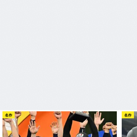
名作
名作