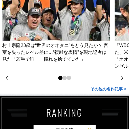
村上宗隆23歳は“世界のオオタニ”をどう見たか？ 言
「WB
葉を失ったレベル差に…“複雑な表情”を現地記者は
た」米
見た「若手で唯一、憧れを捨てていた」
「オオ
ンゼル
その他の名作記事 >
RANKING