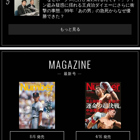
ン盗み疑惑に揺れる王貞治ダイエーにさらに衝
撃の事態…99年「あの男」の急死からなぜ優
勝できた？
もっと見る
MAGAZINE
最新号
8/6
4/16
発売
発売