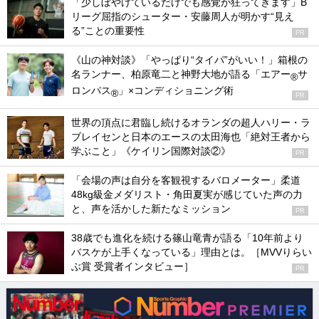
「少しぼやけているだけでも感覚が狂ってきます」B
リーグ屈指のシューター・安藤周人が明かす“見え
る”ことの重要性
PR
《山の神対談》「やっぱり“タイパ”がいい！」箱根の
名ランナー、柏原竜二と神野大地が語る「エアー
サ
®
ロンパス
」×コンディショニング術
®
PR
世界の頂点に君臨し続けるオランダの超人ハリー・ラ
ブレイセンと日本のエースの太田海也「絶対王者から
学ぶこと」《ケイリン国際対談②》
PR
「会場の声は自分を客観視するバロメーター」柔道
48kg級金メダリスト・角田夏実が感じていた声の力
と、声を活かした新たなミッション
PR
38歳でも進化を続ける篠山竜青が語る「10年前より
バスケが上手くなっている」理由とは。［MVVりらい
ぶ賞 受賞者インタビュー］
PR