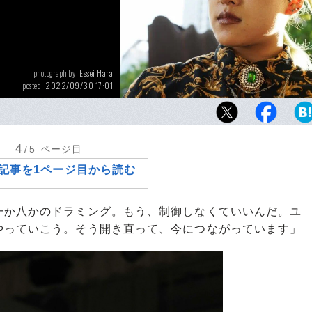
Essei Hara
photograph by
2022/09/30 17:01
posted
スターダムきっての肉体派レスラーとして活
耶。身長145センチと小柄だが、持ち前のパ
闘志で存在感を示している
4
/5
ページ目
記事を1ページ目から読む
一か八かのドラミング。もう、制御しなくていいんだ。ユ
やっていこう。そう開き直って、今につながっています」