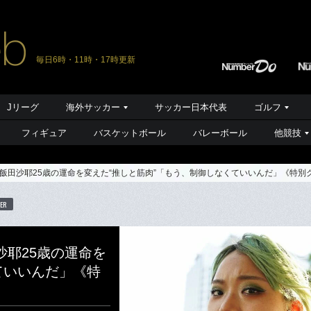
毎日6時・11時・17時更新
Jリーグ
海外サッカー
サッカー日本代表
ゴルフ
フィギュア
バスケットボール
バレーボール
他競技
飯田沙耶25歳の運命を変えた“推しと筋肉”「もう、制御しなくていいんだ」《特別
ER
耶25歳の運命を
ていいんだ」《特