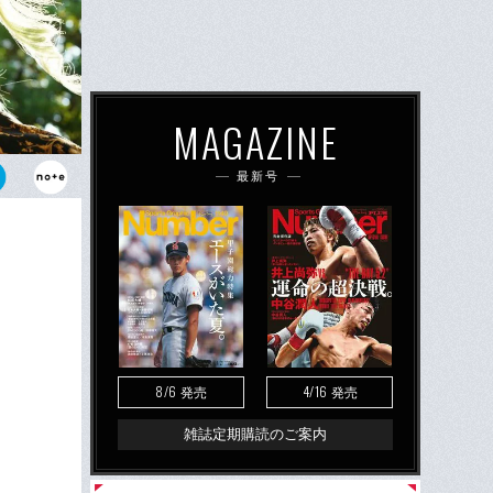
MAGAZINE
最新号
躍する飯田沙
ワーと強烈な
8/6
4/16
発売
発売
雑誌定期購読のご案内