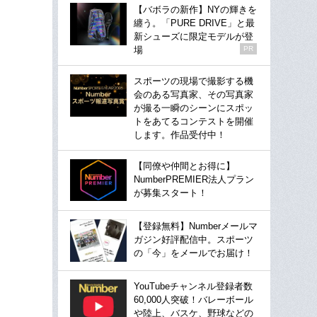
【バボラの新作】NYの輝きを
纏う。「PURE DRIVE」と最
新シューズに限定モデルが登
場
PR
スポーツの現場で撮影する機
会のある写真家、その写真家
が撮る一瞬のシーンにスポッ
トをあてるコンテストを開催
します。作品受付中！
【同僚や仲間とお得に】
NumberPREMIER法人プラン
が募集スタート！
【登録無料】Numberメールマ
ガジン好評配信中。スポーツ
の「今」をメールでお届け！
YouTubeチャンネル登録者数
60,000人突破！バレーボール
や陸上、バスケ、野球などの