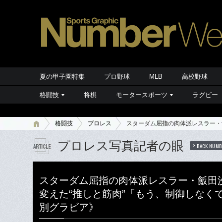
夏の甲子園特集
プロ野球
MLB
高校野球
格闘技
将棋
モータースポーツ
ラグビー
格闘技
プロレス
スターダム屈指の肉体派レスラー・
プロレス写真記者の眼
BACK NUMB
スターダム屈指の肉体派レスラー・飯田沙
変えた“推しと筋肉”「もう、制御しなく
別グラビア》