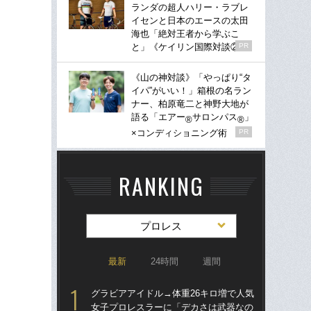
ランダの超人ハリー・ラブレ
イセンと日本のエースの太田
海也「絶対王者から学ぶこ
と」《ケイリン国際対談②》
PR
《山の神対談》「やっぱり“タ
イパ”がいい！」箱根の名ラン
ナー、柏原竜二と神野大地が
語る「エアー
サロンパス
」
®
®
×コンディショニング術
PR
RANKING
プロレス
最新
24時間
週間
グラビアアイドル→体重26キロ増で人気
グラ
女子プロレスラーに「デカさは武器なの
女