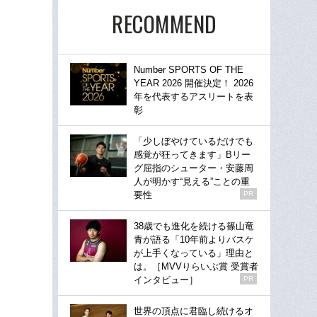
RECOMMEND
Number SPORTS OF THE
YEAR 2026 開催決定！ 2026
年を代表するアスリートを表
彰
「少しぼやけているだけでも
感覚が狂ってきます」Bリー
グ屈指のシューター・安藤周
人が明かす“見える”ことの重
要性
PR
38歳でも進化を続ける篠山竜
青が語る「10年前よりバスケ
が上手くなっている」理由と
は。［MVVりらいぶ賞 受賞者
インタビュー］
PR
世界の頂点に君臨し続けるオ