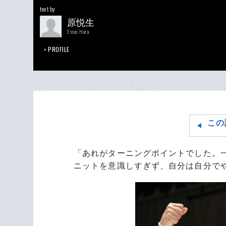
text by
原悦生
Essei Hara
PROFILE
この
「あれがターニングポイントでした。
ニットを意識しすぎず、自分は自分で