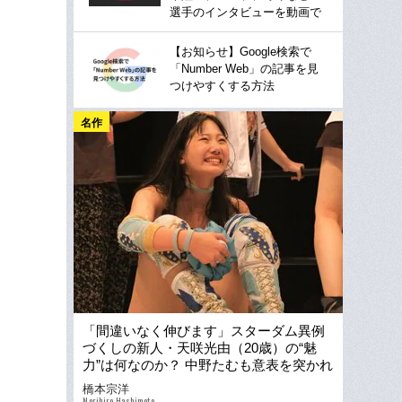
選手のインタビューを動画で
【お知らせ】Google検索で
「Number Web」の記事を見
つけやすくする方法
名作
「間違いなく伸びます」スターダム異例
づくしの新人・天咲光由（20歳）の“魅
力”は何なのか？ 中野たむも意表を突かれ
た“まさかの発言”とは
橋本宗洋
Norihiro Hashimoto