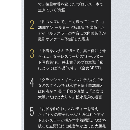
で」後藤智香を変えた“プロレス一本で
で」
生きていく”覚悟
生き
「四つん這いで、早く撮って！って…」
「
28歳で“オールヌード写真集”を出版した
られ
アイドルレスラーの本音…大向美智子が
ド写
撮影オファーを“快諾”した理由
にと
「下着をハサミで切って、真っ裸にさせ
「ク
られ…」女子レスラー初の“オールヌー
女の
ド写真集”も、井上貴子のプロ意識「私
は何
にとっては“作品”です」《全女BEST》
大
「クラッシュ・ギャルズに学んだ」“全
「
女のスタイル”を継承する暁千華20歳と
28
は何者か？ 長与千種を直撃…「全女は
ア
大嫌いだけど大好き」松永兄弟の遺言
撮影
「お尻を触られ、パンティーを替え
「
た」“全女の聖子ちゃん”と呼ばれたアイ
い」
ドルレスラーが明かす水着問題…“3禁”を
子プ
破った立野記代に経営陣が放った大胆発
ーク