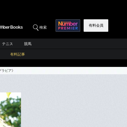
有料会員
検索
テニス
競馬
有料記事
グラビア》