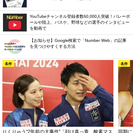
YouTubeチャンネル登録者数60,000人突破！バレーボ
ールや陸上、バスケ、野球などの選手のインタビュー
を動画で
【お知らせ】Google検索で「Number Web」の記事
を見つけやすくする方法
名作
名作
りくりゅう“2年前の大事件”「顔は真っ青、酸素マス
同期に