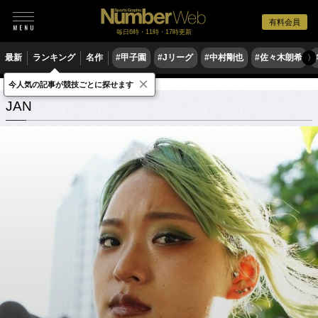
有料会員
毎日6時・11時・17時更新
最新
ランキング
名作
#甲子園
#Jリーグ
#中村剛也
#佐々木朗希
〉
×
今人気の記事が競技ごとに探せます
JAN
関連記事
JAN