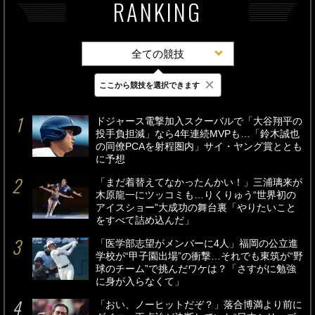
RANKING
全ての競技
×
ここから競技を選択できます
最新
24時間
週間
ドジャース電撃加入スクーバルで「大谷翔平の
投手負担減」なら4年連続MVPも…「鈴木誠也
の同僚PCAを射程圏内」サイ・ヤング賞ととも
に予想
「まだ着替えてなかったんかい！」三浦璃来が
木原龍一にツッコミも…りくりゅう“世界初の
アイスショー”大成功の舞台裏「やりたいこと
をすべて詰め込んだ」
「医学部志望がメンバーに4人」福岡の公立進
学校が“甲子園出場”の衝撃…それでも東筑が“野
球のチーム”で挑んだワケは？「さすがに勉強
に身が入らなくて」
「おい、ノーヒットだぞ？」落合博満より前に