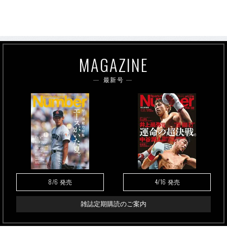
MAGAZINE
最新号
8/6
4/16
発売
発売
雑誌定期購読のご案内