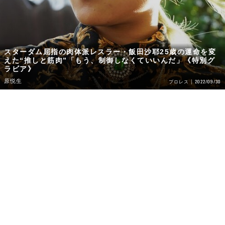
スターダム屈指の肉体派レスラー・飯田沙耶25歳の運命を変
えた“推しと筋肉”「もう、制御しなくていいんだ」《特別グ
ラビア》
原悦生
2022/09/30
プロレス