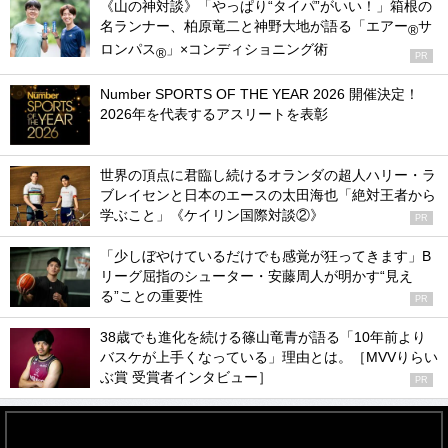
《山の神対談》「やっぱり“タイパ”がいい！」箱根の
名ランナー、柏原竜二と神野大地が語る「エアー
サ
®
ロンパス
」×コンディショニング術
®
PR
Number SPORTS OF THE YEAR 2026 開催決定！
2026年を代表するアスリートを表彰
世界の頂点に君臨し続けるオランダの超人ハリー・ラ
ブレイセンと日本のエースの太田海也「絶対王者から
学ぶこと」《ケイリン国際対談②》
PR
「少しぼやけているだけでも感覚が狂ってきます」B
リーグ屈指のシューター・安藤周人が明かす“見え
る”ことの重要性
PR
38歳でも進化を続ける篠山竜青が語る「10年前より
バスケが上手くなっている」理由とは。［MVVりらい
ぶ賞 受賞者インタビュー］
PR