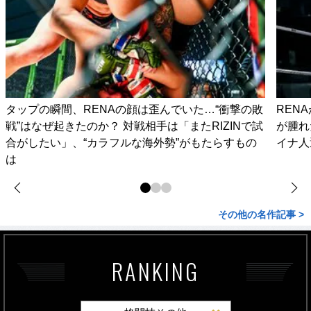
タップの瞬間、RENAの顔は歪んでいた…“衝撃の敗
REN
戦”はなぜ起きたのか？ 対戦相手は「またRIZINで試
が腫れ
合がしたい」、“カラフルな海外勢”がもたらすもの
イナ人
は
その他の名作記事 >
RANKING