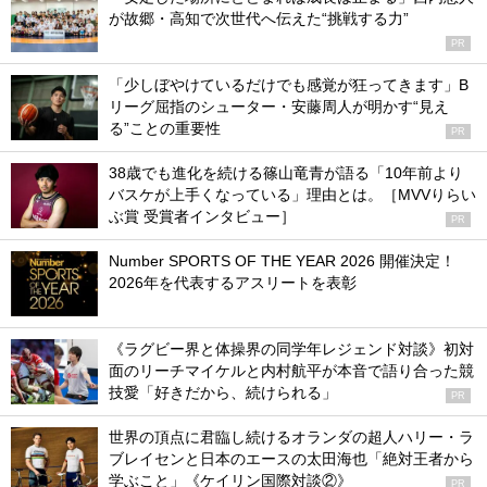
が故郷・高知で次世代へ伝えた“挑戦する力”
PR
「少しぼやけているだけでも感覚が狂ってきます」B
リーグ屈指のシューター・安藤周人が明かす“見え
る”ことの重要性
PR
38歳でも進化を続ける篠山竜青が語る「10年前より
バスケが上手くなっている」理由とは。［MVVりらい
ぶ賞 受賞者インタビュー］
PR
Number SPORTS OF THE YEAR 2026 開催決定！
2026年を代表するアスリートを表彰
《ラグビー界と体操界の同学年レジェンド対談》初対
面のリーチマイケルと内村航平が本音で語り合った競
技愛「好きだから、続けられる」
PR
世界の頂点に君臨し続けるオランダの超人ハリー・ラ
ブレイセンと日本のエースの太田海也「絶対王者から
学ぶこと」《ケイリン国際対談②》
PR