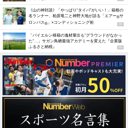
《山の神対談》「やっぱり“タイパ”がいい！」箱根の
名ランナー、柏原竜二と神野大地が語る「エアー
サ
®
ロンパス
」×コンディショニング術
®
PR
「バイエルン移籍の逸材輩出も“グラウンドがなかっ
た”…」サガン鳥栖最強アカデミーを変えた『企業版
ふるさと納税』
PR