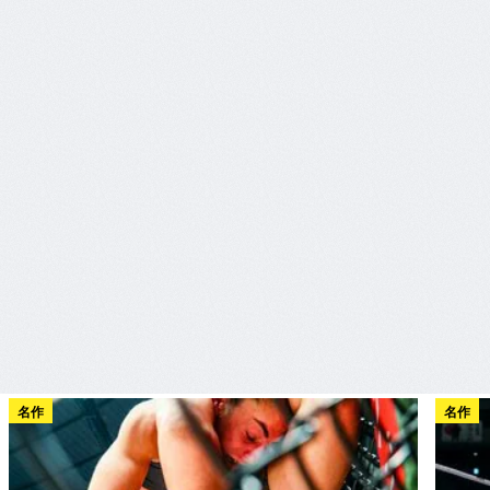
名作
名作