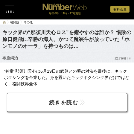
有料会員
毎日6時・11時・17時更新
格闘技
その他
キック界の“那須川天心ロス”を癒やすのは誰か？ 惜敗の
原口健飛に辛勝の海人、かつて魔裟斗が放っていた「ホ
ンモノのオーラ」を持つものは…
布施鋼治
2022/09/09 11:01
“神童”那須川天心は6月19日の武尊との夢の対決を最後に、キック
ボクシングを卒業した。身を置いたキックボクシング界だけではな
く、格闘技界全体...
続きを読む