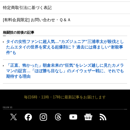
特定商取引法に基づく表記
[有料会員限定] お問い合わせ・Ｑ＆Ａ
格闘技の前後の記事
タイの女性ファンに超人気…“カズジュニア”三浦孝太が殺伐とし
たムエタイの世界を変える起爆剤に？ 過去には痛ましい“射殺事
件”も
「正直、怖かった」朝倉未来の“狂気”をレンズ越しに見たカメラ
マンの証言…「ほぼ勝ち目なし」のメイウェザー戦に、それでも
期待する理由
毎日6時・11時・17時に最新記事をお届けします
FOLLOW US