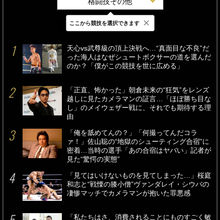
格闘技その他
×
ここから競技を選択できます
最新
24時間
週間
天心vs武尊級の頂上決戦へ…“真面目な不良”だ
った海人はなぜシュートボクサーの道を選んだ
のか？「僕がこの競技を世に広める」
「正直、怖かった」朝倉未来の“狂気”をレンズ
越しに見たカメラマンの証言…「ほぼ勝ち目な
し」のメイウェザー戦に、それでも期待する理
由
「俺を舐めてんの？」「何撮ってんだコラ
ァ！」佐山聡の“地獄のシューティング合宿”に
密着…当時の選手「あの合宿はヤバい」記者が
見た“驚愕の実態”
「見てはいけないものを見てしまった…」桜庭
和志と“戦慄の膝小僧”ヴァンダレイ・シウバの
凄惨マッチでカメラマンが抱いた罪悪感
「私たちはさ、消費されることにものすごく敏