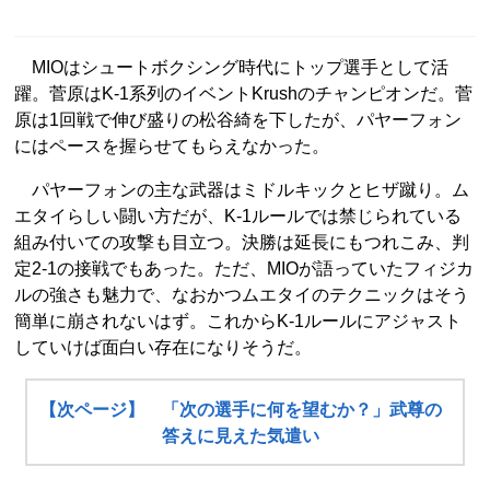
MIOはシュートボクシング時代にトップ選手として活
躍。菅原はK-1系列のイベントKrushのチャンピオンだ。菅
原は1回戦で伸び盛りの松谷綺を下したが、パヤーフォン
にはペースを握らせてもらえなかった。
パヤーフォンの主な武器はミドルキックとヒザ蹴り。ム
エタイらしい闘い方だが、K-1ルールでは禁じられている
組み付いての攻撃も目立つ。決勝は延長にもつれこみ、判
定2-1の接戦でもあった。ただ、MIOが語っていたフィジカ
ルの強さも魅力で、なおかつムエタイのテクニックはそう
簡単に崩されないはず。これからK-1ルールにアジャスト
していけば面白い存在になりそうだ。
【次ページ】 「次の選手に何を望むか？」武尊の
答えに見えた気遣い