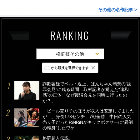
その他の名作記事 >
RANKING
格闘技その他
×
ここから競技を選択できます
最新
24時間
週間
詐欺容疑でベルト返上、ぱんちゃん璃奈の“謝
罪会見”に残る疑問…取材記者が覚えた“違和
感”の正体「なぜ復帰会見を同時に行ったの
か？」
「ビール売り子のほうが収入は安定してました
が…」身長173センチ、7戦全勝…中日の人気
売り子だったRiNRiNがキックボクサーに“異例
の転身”したワケ
格闘超人伝説。