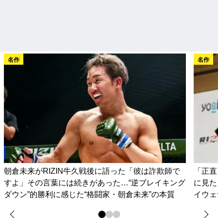
名作
名作
朝倉未来がRIZIN牛久戦後に語った「彼は詐欺師で
「正直
すよ」その言葉には続きがあった…“逆ブレイキング
に見た
ダウン”的勝利に感じた“格闘家・朝倉未来”の本質
イウェ