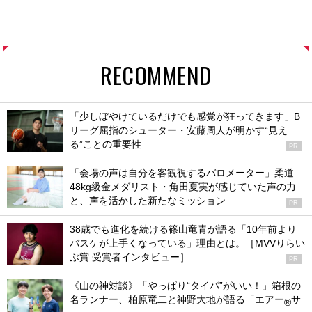
RECOMMEND
「少しぼやけているだけでも感覚が狂ってきます」B
リーグ屈指のシューター・安藤周人が明かす“見え
る”ことの重要性
PR
「会場の声は自分を客観視するバロメーター」柔道
48kg級金メダリスト・角田夏実が感じていた声の力
と、声を活かした新たなミッション
PR
38歳でも進化を続ける篠山竜青が語る「10年前より
バスケが上手くなっている」理由とは。［MVVりらい
ぶ賞 受賞者インタビュー］
PR
《山の神対談》「やっぱり“タイパ”がいい！」箱根の
名ランナー、柏原竜二と神野大地が語る「エアー
サ
®