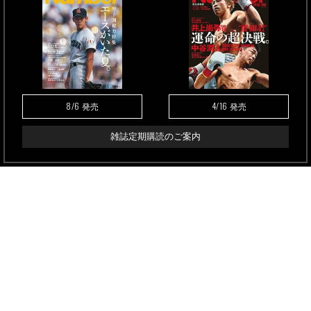
8/6
4/16
発売
発売
雑誌定期購読のご案内