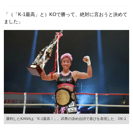
「（「K-1最高」と）KOで勝って、絶対に言おうと決めて
ました」
勝利したKANAは「K-1最高！」。武尊の決め台詞で喜びを表現した ©K-1