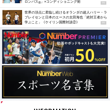
ロンパス
」×コンディショニング術
®
PR
世界の頂点に君臨し続けるオランダの超人ハリー・ラ
ブレイセンと日本のエースの太田海也「絶対王者から
学ぶこと」《ケイリン国際対談②》
PR