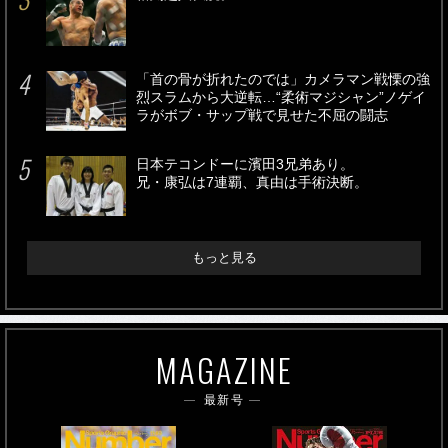
「首の骨が折れたのでは」カメラマン戦慄の強
烈スラムから大逆転…“柔術マジシャン”ノゲイ
ラがボブ・サップ戦で見せた不屈の闘志
日本テコンドーに濱田3兄弟あり。
兄・康弘は7連覇、真由は手術決断。
もっと見る
MAGAZINE
最新号