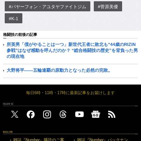
#パヤーフォン・アユタヤファイトジム
#菅原美優
#K-1
格闘技の前後の記事
所英男「僕がやることは一つ」新世代王者に敗北も“44歳のRIZIN
参戦”はなぜ感動を呼んだのか？ “総合格闘技の歴史”を背負った男
の現在地
大野将平――五輪連覇の原動力となった必然の完敗。
毎日6時・11時・17時に最新記事をお届けします
FOLLOW US
MAGAZINE
雑誌『Number』購読のご案
雑誌『Number』バックナン