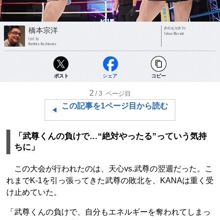
photograph by
橋本宗洋
Takao Masaki
text by
Norihiro Hashimoto
ポスト
シェア
コピー
2
/3
ページ目
この記事を1ページ目から読む
「武尊くんの負けで…“絶対やったる”っていう気持
ちに」
この大会が行われたのは、天心vs.武尊の翌週だった。こ
れまでK-1を引っ張ってきた武尊の敗北を、KANAは重く受
け止めていた。
「武尊くんの負けで、自分もエネルギーを奪われてしまっ