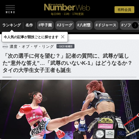
有料会員
毎日6時・11時・17時更新
ランキング
名作
#甲子園
#Jリーグ
#八村塁
#ドジャース
#ソフトバ
〉
×
今人気の記事が競技ごとに探せます
格闘技
その他
濃度・オブ・ザ・リング
BACK NUMBER
「次の選手に何を望む？」記者の質問に、武尊が返し
た“意外な答え”…「武尊のいないK-1」はどうなるか？
タイの大学生女子王者も誕生