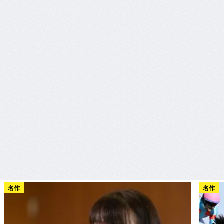
名作
名作