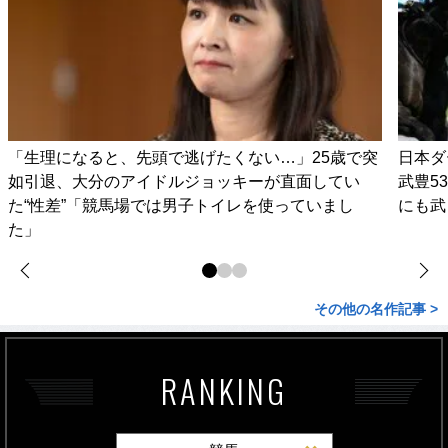
「生理になると、先頭で逃げたくない…」25歳で突
日本ダ
如引退、大分のアイドルジョッキーが直面してい
武豊5
た“性差”「競馬場では男子トイレを使っていまし
にも武
た」
その他の名作記事 >
RANKING