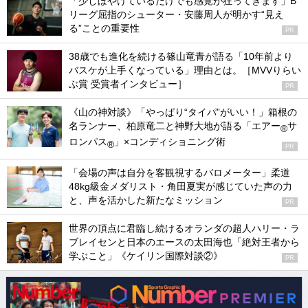
「少しぼやけているだけでも感覚が狂ってきます」B
リーグ屈指のシューター・安藤周人が明かす“見え
る”ことの重要性
PR
38歳でも進化を続ける篠山竜青が語る「10年前より
バスケが上手くなっている」理由とは。［MVVりらい
ぶ賞 受賞者インタビュー］
PR
《山の神対談》「やっぱり“タイパ”がいい！」箱根の
名ランナー、柏原竜二と神野大地が語る「エアー
サ
®
ロンパス
」×コンディショニング術
®
PR
「会場の声は自分を客観視するバロメーター」柔道
48kg級金メダリスト・角田夏実が感じていた声の力
と、声を活かした新たなミッション
PR
世界の頂点に君臨し続けるオランダの超人ハリー・ラ
ブレイセンと日本のエースの太田海也「絶対王者から
学ぶこと」《ケイリン国際対談②》
PR