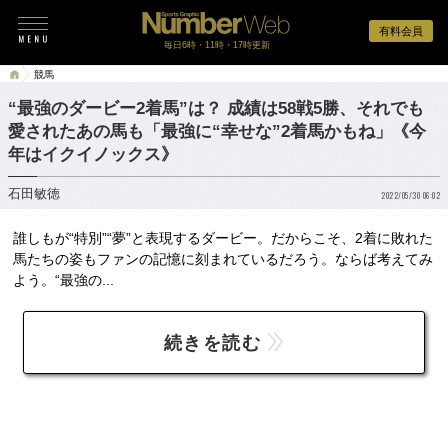
有料会員
毎日6時・11時・17時更新
競馬
“最強のダービー2着馬”は？ 成績は58戦5勝、それでも
愛されたあの馬も「最強に“幸せな”2着馬かもね」《今
年はイクイノックス》
石田敏徳
2022/05/30 06:02
誰しもが“特別”“夢”と表現するダービー。だからこそ、2着に敗れた
馬たちの姿もファンの記憶に刻まれているだろう。ならば考えてみ
よう。“最強の...
続きを読む