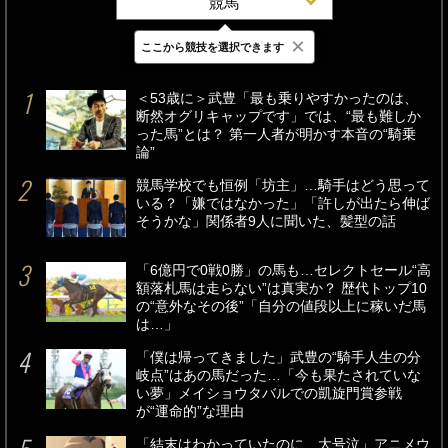
競馬
×
ここから競技を選択できます
最新
24時間
週間
＜53歳に＞武豊「最も乗りやすかったのは、
断然オグリキャップです」では、“最も難しか
った馬”とは？ 第一人者が明かす本音の“騎乗
論”
競馬学校でも恒例「坊主」…騎手はどう思って
いる？「嫌ではなかった」「許しが出たら伸ば
そうかな」関係者9人に聞いた、髪型の話
「6億円で0戦0勝」の馬も…セレクトセール“高
額落札馬は走らない”は真実か？ 歴代トップ10
の“意外なその後”「自分の値段以上に稼いだ馬
は…」
「僕は帰ってきました」武豊の“騎手人生の分
岐点”はあの馬だった…「今も果たされていな
い夢」メイショウタバルでの凱旋門賞参戦
が“運命的”な理由
「結末はわかっていたのに、大号泣」アニメウ