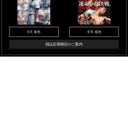
8/6
4/16
発売
発売
雑誌定期購読のご案内