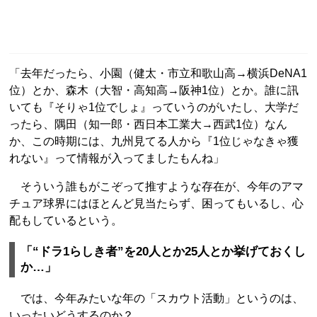
「去年だったら、小園（健太・市立和歌山高→横浜DeNA1
位）とか、森木（大智・高知高→阪神1位）とか。誰に訊
いても『そりゃ1位でしょ』っていうのがいたし、大学だ
ったら、隅田（知一郎・西日本工業大→西武1位）なん
か、この時期には、九州見てる人から『1位じゃなきゃ獲
れない』って情報が入ってましたもんね」
そういう誰もがこぞって推すような存在が、今年のアマ
チュア球界にはほとんど見当たらず、困ってもいるし、心
配もしているという。
「“ドラ1らしき者”を20人とか25人とか挙げておくし
か…」
では、今年みたいな年の「スカウト活動」というのは、
いったいどうするのか？