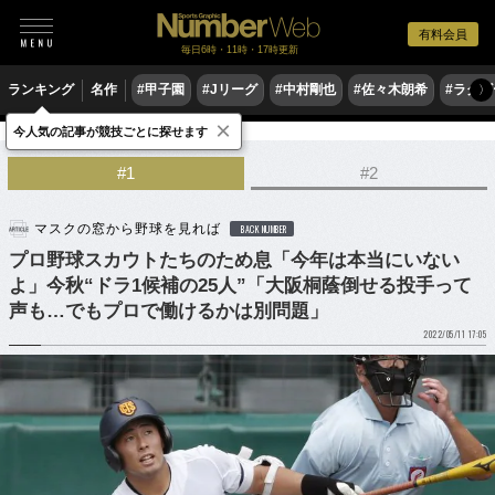
有料会員
毎日6時・11時・17時更新
ランキング
名作
#甲子園
#Jリーグ
#中村剛也
#佐々木朗希
#ラグ
〉
×
今人気の記事が競技ごとに探せます
野球
プロ野球
ドラフト会議
#1
#2
マスクの窓から野球を見れば
BACK NUMBER
プロ野球スカウトたちのため息「今年は本当にいない
よ」今秋“ドラ1候補の25人”「大阪桐蔭倒せる投手って
声も…でもプロで働けるかは別問題」
2022/05/11 17:05