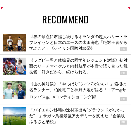
RECOMMEND
世界の頂点に君臨し続けるオランダの超人ハリー・ラ
ブレイセンと日本のエースの太田海也「絶対王者から
学ぶこと」《ケイリン国際対談②》
PR
《ラグビー界と体操界の同学年レジェンド対談》初対
面のリーチマイケルと内村航平が本音で語り合った競
技愛「好きだから、続けられる」
PR
《山の神対談》「やっぱり“タイパ”がいい！」箱根の
名ランナー、柏原竜二と神野大地が語る「エアー
サ
®
ロンパス
」×コンディショニング術
®
PR
「バイエルン移籍の逸材輩出も“グラウンドがなかっ
た”…」サガン鳥栖最強アカデミーを変えた『企業版
ふるさと納税』
PR