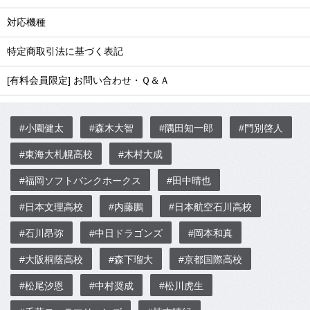
対応機種
特定商取引法に基づく表記
[有料会員限定] お問い合わせ・Ｑ＆Ａ
#小園健太
#森木大智
#隅田知一郎
#門別啓人
#東海大札幌高校
#木村大成
#福岡ソフトバンクホークス
#田中晴也
#日本文理高校
#内藤鵬
#日本航空石川高校
#石川昂弥
#中日ドラゴンズ
#岡本和真
#大阪桐蔭高校
#森下瑠大
#京都国際高校
#松尾汐恩
#中村奨成
#松川虎生