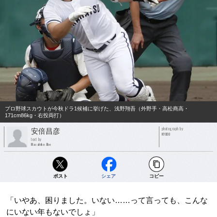
プロ野球スカウトが今秋ドラ1候補に挙げた、浅野翔吾（外野手・高松商高・
171cm86kg・右投両打）
photograph by
安倍昌彦
KYODO
text by
Masahiko Abe
ポスト
シェア
コピー
「いやあ、困りました。いない……って言っても、こんな
にいない年もないでしょ」