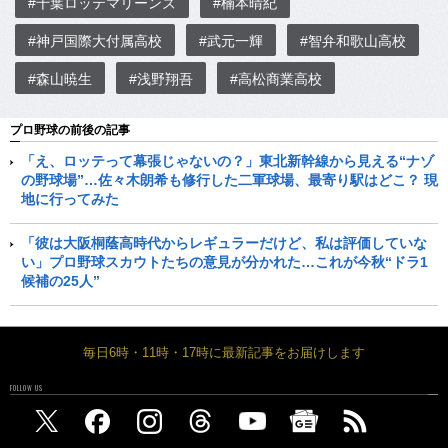
#千葉ロッテマリーンズ
#楠本晴紀
#神戸国際大付属高校
#武元一輝
#智弁和歌山高校
#森山暁生
#浅野翔吾
#高松商業高校
プロ野球の前後の記事
「え、ロッテって幕張じゃないの？」東北新幹線から見える“ナゾ
の野球場”…佐々木朗希も修行した二軍球場、最寄り駅はどこ？ 現
地に行ってみた
「彼は大阪桐蔭高時代からレギュラーだけど、私は評価していな
い」プロ野球スカウトたちの意見が分かれた…これが今秋“ドラ1
候補の25人”
毎日6時・11時・17時に最新記事をお届けします
FOLLOW US