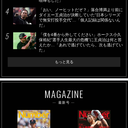
喧嘩もした」
「おい、ノーヒットだぞ？」落合博満より前に
ダイエー王貞治が決断していた“日本シリーズ
で無安打投手交代”…「個人記録は関係ないん
だ」
「僕を4番から外してください」ホークス小久
保裕紀“選手人生最大の危機”に王貞治は何と答
えたか…「あれで逃げていたら、次も逃げてい
た」
もっと見る
MAGAZINE
最新号