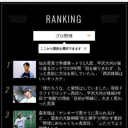
RANKING
プロ野球
×
ここから競技を選択できます
最新
24時間
週間
仙台育英で準優勝→ドラ1入団…平沢大河が振
り返るロッテでの9年間「殻を破りきれず…も
っと貪欲に方法を探していたら」「西武移籍は
いいキッカケ」
「僕だろうな、と覚悟はしていました」現役ド
ラフトでロッテ→西武へ…平沢大河が移籍2年
目で“覚醒”の理由「目的が明確に」大きく変わ
った意識
森友哉は「ヤンキーで悪そうに見られるけ
ど…」盟友の大阪桐蔭“控え捕手”が明かす素顔
「野球にめちゃくちゃ真面目」「ふたりでよく