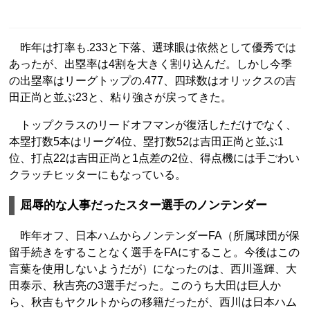
昨年は打率も.233と下落、選球眼は依然として優秀では
あったが、出塁率は4割を大きく割り込んだ。しかし今季
の出塁率はリーグトップの.477、四球数はオリックスの吉
田正尚と並ぶ23と、粘り強さが戻ってきた。
トップクラスのリードオフマンが復活しただけでなく、
本塁打数5本はリーグ4位、塁打数52は吉田正尚と並ぶ1
位、打点22は吉田正尚と1点差の2位、得点機には手ごわい
クラッチヒッターにもなっている。
屈辱的な人事だったスター選手のノンテンダー
昨年オフ、日本ハムからノンテンダーFA（所属球団が保
留手続きをすることなく選手をFAにすること。今後はこの
言葉を使用しないようだが）になったのは、西川遥輝、大
田泰示、秋吉亮の3選手だった。このうち大田は巨人か
ら、秋吉もヤクルトからの移籍だったが、西川は日本ハム