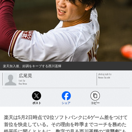
楽天加入後、好調をキープする西川遥輝
photograph by
広尾晃
Nanae Suzuki
text by
Kou Hiroo
ポスト
シェア
コピー
楽天は5月2日時点で2位ソフトバンクに4ゲーム差をつけて
首位を快走している。その理由を昨季までコーチを務めた
鉄平氏に聞くとともに、数字で見る西川遥輝の“逆襲劇”も