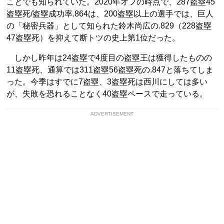
ことでも知られていた。2020年オフの時点で、287盗塁45
盗塁死/盗塁成功率.864は、200盗塁以上の選手では、巨人
の「秘密兵器」として知られた鈴木尚広の.829（228盗塁
47盗塁死）を抑えて断トツの史上第1位だった。
しかし昨年は24盗塁で4度目の盗塁王は獲得したものの
11盗塁死、通算では311盗塁56盗塁死の.847と落ちてしま
った。今季はすでに7盗塁、3盗塁死は西川にしては多い
が、失敗を恐れることなく40盗塁ペースで走っている。
ADVERTISEMENT