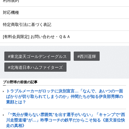
利用規約
対応機種
特定商取引法に基づく表記
[有料会員限定] お問い合わせ・Ｑ＆Ａ
#東北楽天ゴールデンイーグルス
#西川遥輝
#北海道日本ハムファイターズ
プロ野球の前後の記事
トラブルメーカーがロッテに決別宣言…「なんで、あいつの一面
ばかりが切り取られてしまうのか」仲間たちが知る伊良部秀輝の
素顔とは？
「“気分が乗らない雰囲気”を出す選手がいない」「キャンプで“西
川走塁道場”が…」昨季コーチの鉄平だからこそ知る《楽天首位快
走の真相》