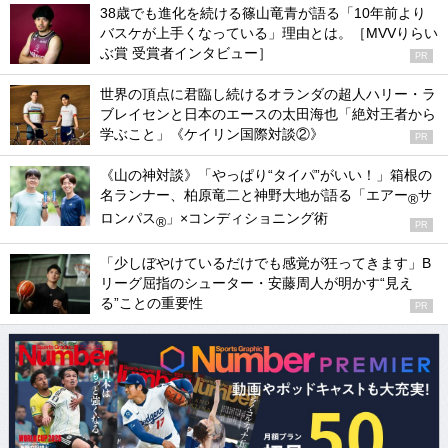
38歳でも進化を続ける篠山竜青が語る「10年前より
バスケが上手くなっている」理由とは。［MVVりらい
ぶ賞 受賞者インタビュー］
PR
世界の頂点に君臨し続けるオランダの超人ハリー・ラ
ブレイセンと日本のエースの太田海也「絶対王者から
学ぶこと」《ケイリン国際対談②》
PR
《山の神対談》「やっぱり“タイパ”がいい！」箱根の
名ランナー、柏原竜二と神野大地が語る「エアー
サ
®
ロンパス
」×コンディショニング術
®
PR
「少しぼやけているだけでも感覚が狂ってきます」B
リーグ屈指のシューター・安藤周人が明かす“見え
る”ことの重要性
PR