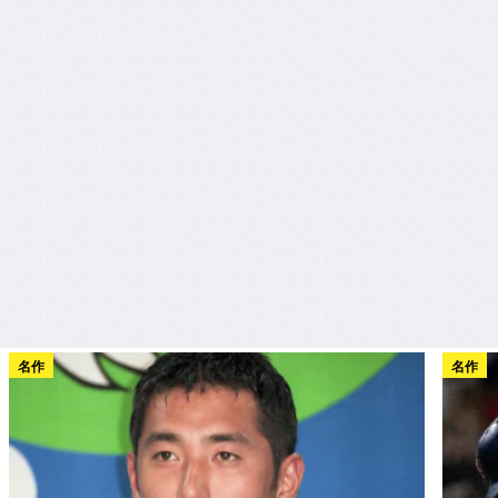
名作
名作