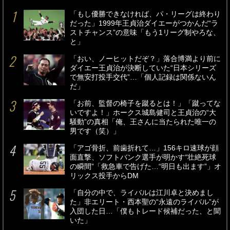
「もし優勝できなければ、パ・リーグは終わり
だった」1999年王貞治ダイエーがつかんだ“ラ
ストチャンス”の意味「もう1リーグ制やろな、
と」
「おい、ノーヒットだぞ？」落合博満より前に
ダイエー王貞治が決断していた“日本シリーズ
で無安打投手交代”…「個人記録は関係ないん
だ」
「お前、監督の椅子を蹴るとは！」「蹴ってな
いですよ！」ホークス城島健司と王貞治の“大
騒動”の真相「俺、王さんに当たられた唯一の
男です（笑）」
「アゴ骨折、前歯折れて…」156キロ速球が顔
面直撃、ソフトバンク選手が明かす“壮絶死球
の瞬間”「救急車で告げた…“明日も出ます”」オ
リックス投手からDM
「自分の中で、ライバルは江川卓と決めまし
た」非エリート・西本聖の“永遠のライバル”が
入団した日…「僕もトレード候補だった、と聞
いた」