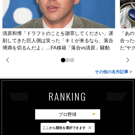
清原和博「ドラフトのことを謝罪してください」遅
「あの
刻してきた巨人側は笑った「キミが来るなら、落合
合った
博満を切るんだよ」…FA移籍「落合vs清原」騒動
た“ヤ
その他の名作記事 >
RANKING
プロ野球
×
ここから競技を選択できます
最新
24時間
週間