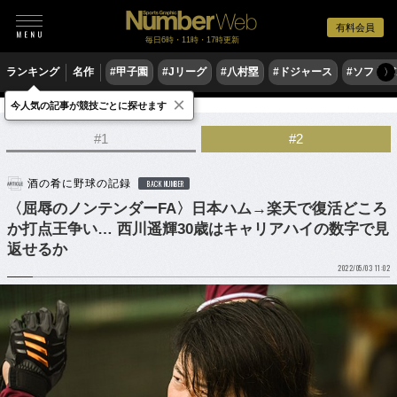
有料会員
毎日6時・11時・17時更新
ランキング
名作
#甲子園
#Jリーグ
#八村塁
#ドジャース
#ソフトバ
〉
×
今人気の記事が競技ごとに探せます
野球
プロ野球
#1
#2
酒の肴に野球の記録
BACK NUMBER
〈屈辱のノンテンダーFA〉日本ハム→楽天で復活どころ
か打点王争い… 西川遥輝30歳はキャリアハイの数字で見
返せるか
2022/05/03 11:02