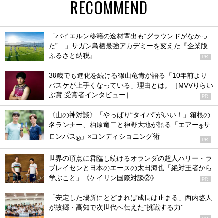
RECOMMEND
「バイエルン移籍の逸材輩出も“グラウンドがなかっ
た”…」サガン鳥栖最強アカデミーを変えた『企業版
ふるさと納税』
PR
38歳でも進化を続ける篠山竜青が語る「10年前より
バスケが上手くなっている」理由とは。［MVVりらい
ぶ賞 受賞者インタビュー］
PR
《山の神対談》「やっぱり“タイパ”がいい！」箱根の
名ランナー、柏原竜二と神野大地が語る「エアー
サ
®
ロンパス
」×コンディショニング術
®
PR
世界の頂点に君臨し続けるオランダの超人ハリー・ラ
ブレイセンと日本のエースの太田海也「絶対王者から
学ぶこと」《ケイリン国際対談②》
PR
「安定した場所にとどまれば成長は止まる」西内悠人
が故郷・高知で次世代へ伝えた“挑戦する力”