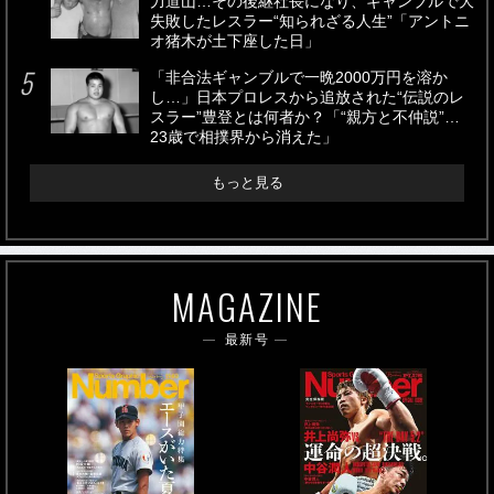
力道山…その後継社長になり、ギャンブルで大
失敗したレスラー“知られざる人生”「アントニ
オ猪木が土下座した日」
「非合法ギャンブルで一晩2000万円を溶か
し…」日本プロレスから追放された“伝説のレ
スラー”豊登とは何者か？「“親方と不仲説”…
23歳で相撲界から消えた」
もっと見る
MAGAZINE
最新号