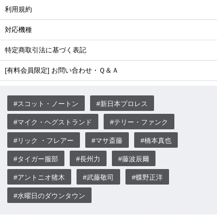
利用規約
対応機種
特定商取引法に基づく表記
[有料会員限定] お問い合わせ・Ｑ＆Ａ
#スコット・ノートン
#新日本プロレス
#マイク・ヘグストランド
#テリー・ファンク
#リック ・フレアー
#マサ斎藤
#橋本真也
#タイガー服部
#長州力
#藤波辰爾
#アントニオ猪木
#武藤敬司
#蝶野正洋
#水曜日のダウンタウン