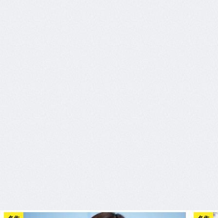
名作
名作