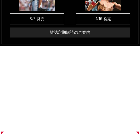
8/6
4/16
発売
発売
雑誌定期購読のご案内