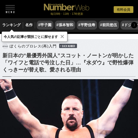
有料会員
毎日6時・11時・17時更新
ランキング
名作
#甲子園
#張本智和
#平野佳寿
#前田悠伍
#ドジャ
〉
×
今人気の記事が競技ごとに探せます
格闘技
プロレス
ぼくらのプロレス(再)入門
BACK NUMBER
新日本の“最優秀外国人”スコット・ノートンが明かした
「ワイフと電話で号泣した日」…『水ダウ』で野性爆弾
くっきーが替え歌、愛される理由