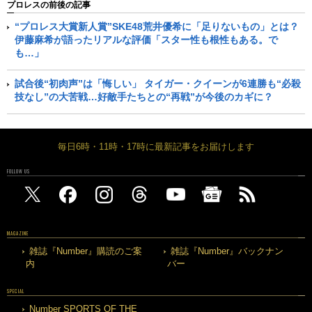
プロレスの前後の記事
“プロレス大賞新人賞”SKE48荒井優希に「足りないもの」とは？
伊藤麻希が語ったリアルな評価「スター性も根性もある。で
も…」
試合後“初肉声”は「悔しい」 タイガー・クイーンが6連勝も“必殺
技なし”の大苦戦…好敵手たちとの“再戦”が今後のカギに？
毎日6時・11時・17時に最新記事をお届けします
FOLLOW US
MAGAZINE
雑誌『Number』購読のご案
雑誌『Number』バックナン
内
バー
SPECIAL
Number SPORTS OF THE