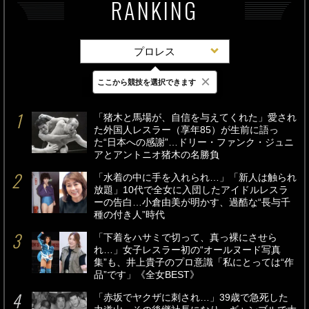
RANKING
プロレス
×
ここから競技を選択できます
最新
24時間
週間
「猪木と馬場が、自信を与えてくれた」愛され
た外国人レスラー（享年85）が生前に語っ
た“日本への感謝”…ドリー・ファンク・ジュニ
アとアントニオ猪木の名勝負
「水着の中に手を入れられ…」「新人は触られ
放題」10代で全女に入団したアイドルレスラ
ーの告白…小倉由美が明かす、過酷な“長与千
種の付き人”時代
「下着をハサミで切って、真っ裸にさせら
れ…」女子レスラー初の“オールヌード写真
集”も、井上貴子のプロ意識「私にとっては“作
品”です」《全女BEST》
「赤坂でヤクザに刺され…」39歳で急死した