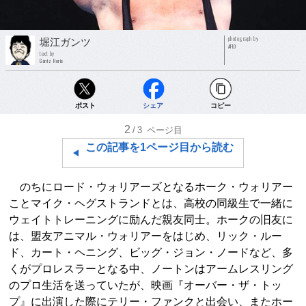
photograph by
堀江ガンツ
AFLO
text by
Gantz Horie
ポスト
シェア
コピー
2
/3
ページ目
この記事を1ページ目から読む
のちにロード・ウォリアーズとなるホーク・ウォリアー
ことマイク・ヘグストランドとは、高校の同級生で一緒に
ウェイトトレーニングに励んだ親友同士。ホークの旧友に
は、盟友アニマル・ウォリアーをはじめ、リック・ルー
ド、カート・ヘニング、ビッグ・ジョン・ノードなど、多
くがプロレスラーとなる中、ノートンはアームレスリング
のプロ生活を送っていたが、映画『オーバー・ザ・トッ
プ』に出演した際にテリー・ファンクと出会い、またホー