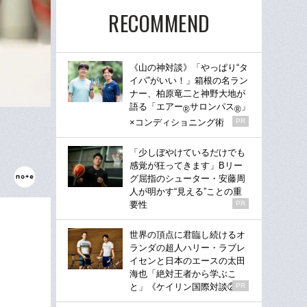
RECOMMEND
《山の神対談》「やっぱり“タ
イパ”がいい！」箱根の名ラン
ナー、柏原竜二と神野大地が
語る「エアー
サロンパス
」
®
®
×コンディショニング術
PR
「少しぼやけているだけでも
感覚が狂ってきます」Bリー
グ屈指のシューター・安藤周
人が明かす“見える”ことの重
要性
PR
世界の頂点に君臨し続けるオ
ランダの超人ハリー・ラブレ
イセンと日本のエースの太田
海也「絶対王者から学ぶこ
と」《ケイリン国際対談②》
PR