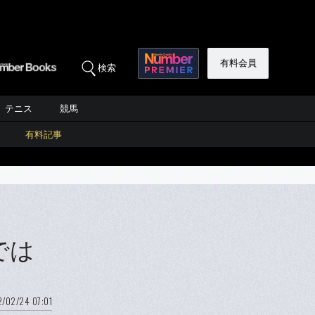
有料会員
検索
テニス
競馬
有料記事
では
/02/24 07:01