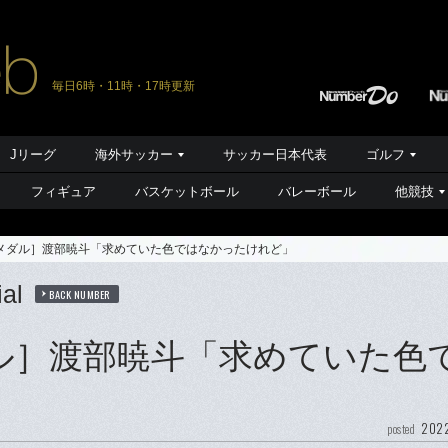
毎日6時・11時・17時更新
Jリーグ
海外サッカー
サッカー日本代表
ゴルフ
フィギュア
バスケットボール
バレーボール
他競技
メダル］渡部暁斗「求めていた色ではなかったけれど」
al
BACK NUMBER
ル］渡部暁斗「求めていた色
2022
posted