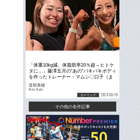
「体重10kg減、体脂肪率20％超→ヒトケ
タに…」藤澤五月の“あの”バキバキボディ
を作ったトレーナー・マムシ〇口子（ま
むしまるくちこ）が明かす「大変身の裏
音部美穂
側」
Miho Otobe
2023/08/10
カーリング
その他の名作記事