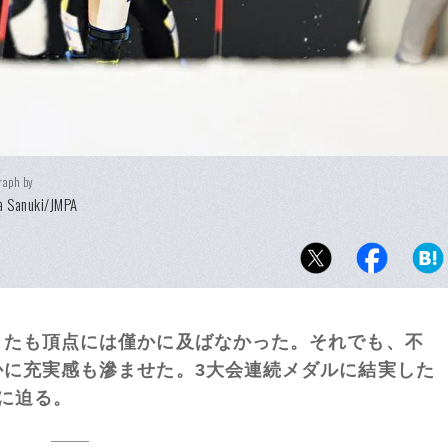
raph by
a Sanuki/JMPA
またも頂点には僅かに及ばなかった。それでも、不
かに充実感も滲ませた。3大会連続メダルに結実した
に迫る。