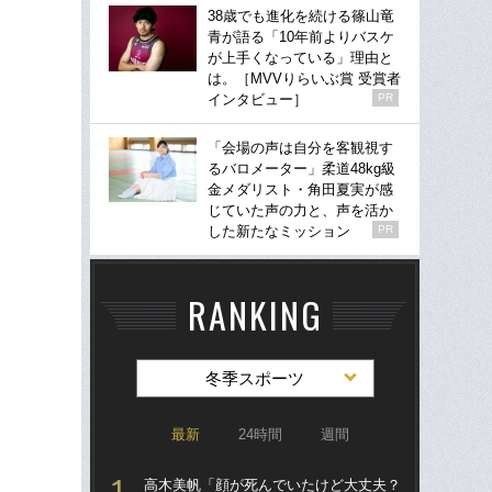
38歳でも進化を続ける篠山竜
青が語る「10年前よりバスケ
が上手くなっている」理由と
は。［MVVりらいぶ賞 受賞者
インタビュー］
PR
「会場の声は自分を客観視す
るバロメーター」柔道48kg級
金メダリスト・角田夏実が感
じていた声の力と、声を活か
した新たなミッション
PR
RANKING
冬季スポーツ
最新
24時間
週間
高木美帆「顔が死んでいたけど大丈夫？
「