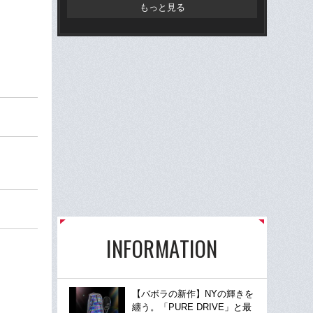
とも
もっと見る
ダリ
挫折
INFORMATION
【バボラの新作】NYの輝きを
纏う。「PURE DRIVE」と最