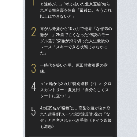
と連絡が…」“考え抜いた北京五輪”知ら
も
れざる舞台裏を告白「最後に、もうこれ
が明
以上はできないと」
件
い
胃がん発覚から10カ月で他界「なぜ弟の
徹が…」25歳で亡くなった“伝説のモー
國
グル選手”森徹が滑り切った人生最後の
起き
レース「スキーできる状態じゃなかっ
の“
た」
ロ
一時代を築いた男、原田雅彦引退の意
「“
味。
て
折れ
＜“五輪から3カ月”特別連載（2）＞ クロ
も
スカントリー・夏見円 「自分らしくス
言
タートに立つ！」
「I
4カ国5名が“犠牲”に…高梨沙羅が泣き崩
ノ
れた超異例“スーツ規定違反”乱発の「な
IO
ぜ」と再考されるべき手順《ドイツ監督
ン
も激怒》
ク