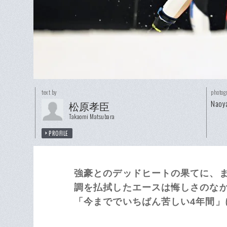
text by
photog
Naoy
松原孝臣
Takaomi Matsubara
PROFILE
強豪とのデッドヒートの果てに、
調を払拭したエースは悔しさのな
「今まででいちばん苦しい4年間」