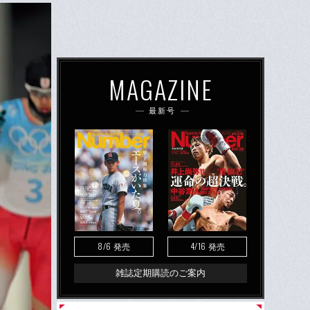
MAGAZINE
最新号
8/6
4/16
発売
発売
雑誌定期購読のご案内