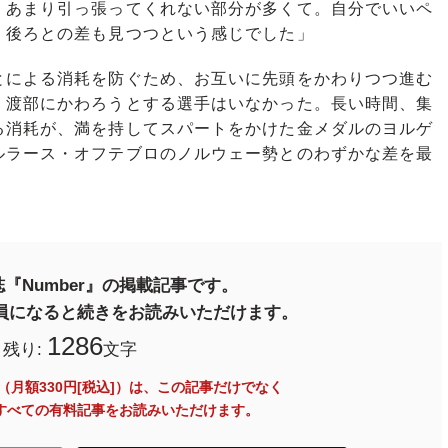
、あまり引っ張ってくれない部分が多くて。自分でいいペ
、後ろとの差も見つつという感じでした」
による消耗を防ぐため、お互いに先頭をかわりつつ進む
、渡部にかわろうとする選手はいなかった。長い時間、集
る消耗が、満を持してスパートをかけた金メダルのヨルゲ
ルラース・オフテブロのノルウェー勢とのわずかな差を最
『Number』の掲載記事です。
料会員になると続きをお読みいただけます。
1286
残り:
文字
員（月額330円[税込]）は、この記事だけでなく
内のすべての有料記事をお読みいただけます。