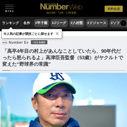
有料会員
毎日6時・11時・17時更新
ランキング
名作
#甲子園
#Jリーグ
#八村塁
#ドジャース
#ソフトバ
〉
×
今人気の記事が競技ごとに探せます
野球
プロ野球
Number Ex
BACK NUMBER
「高卒4年目の村上があんなことしていたら、90年代だ
ったら怒られるよ」高津臣吾監督（53歳）がヤクルトで
変えた“野球界の常識”