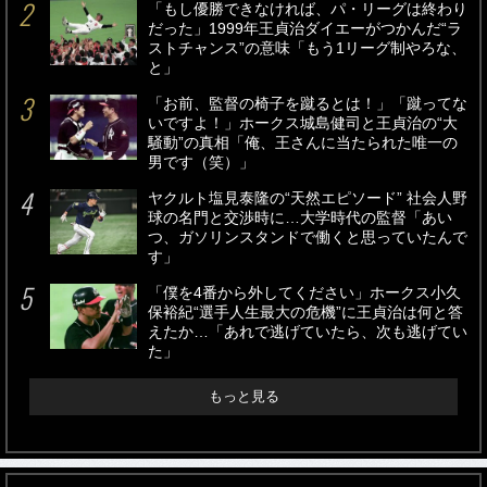
「もし優勝できなければ、パ・リーグは終わり
だった」1999年王貞治ダイエーがつかんだ“ラ
ストチャンス”の意味「もう1リーグ制やろな、
と」
「お前、監督の椅子を蹴るとは！」「蹴ってな
いですよ！」ホークス城島健司と王貞治の“大
騒動”の真相「俺、王さんに当たられた唯一の
男です（笑）」
ヤクルト塩見泰隆の“天然エピソード” 社会人野
球の名門と交渉時に…大学時代の監督「あい
つ、ガソリンスタンドで働くと思っていたんで
す」
「僕を4番から外してください」ホークス小久
保裕紀“選手人生最大の危機”に王貞治は何と答
えたか…「あれで逃げていたら、次も逃げてい
た」
もっと見る