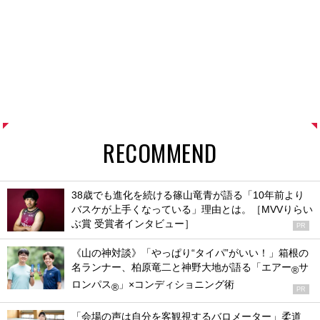
RECOMMEND
38歳でも進化を続ける篠山竜青が語る「10年前より
バスケが上手くなっている」理由とは。［MVVりらい
ぶ賞 受賞者インタビュー］
PR
《山の神対談》「やっぱり“タイパ”がいい！」箱根の
名ランナー、柏原竜二と神野大地が語る「エアー
サ
®
ロンパス
」×コンディショニング術
®
PR
「会場の声は自分を客観視するバロメーター」柔道