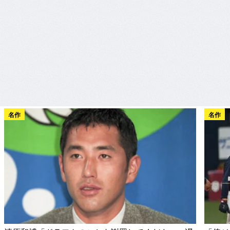
名作
名作