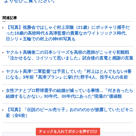
よりぜひご覧ください。
関連記事
【写真】祝勝会ではしゃぐ村上宗隆（21歳）にポッチャリ捕手だ
った18歳の高校時代＆高津監督の貴重なホワイトソックス時代、
日シリ＋五輪での村上の神HR写真も
ヤクルト高橋奎二の日本シリーズを高校の恩師がこっそり初観戦
「泣かせるな、コイツって思いました」試合後の直電と感謝の言葉
ヤクルト高津“二軍監督”は予言していた「村上はとんでもない4番
になる」3年前『高津プラン』に挙げた野手4人、投手4人の名前
女性アナとプロ野球選手の結婚が減っている事情…「付き合ったら
結婚するしかない」90年代、00年代にあった“現場の”価値観
【写真】「伝説のビール売り子」おのののかが披露していたビキニ
姿（全6枚）
チェックを入れてボタンを押すだけ