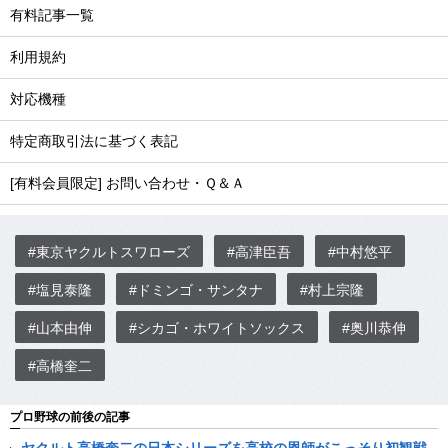
有料記事一覧
利用規約
対応機種
特定商取引法に基づく表記
[有料会員限定] お問い合わせ・Ｑ＆Ａ
#東京ヤクルトスワローズ
#高津臣吾
#中村悠平
#塩見泰隆
#ドミンゴ・サンタナ
#村上宗隆
#山本由伸
#シカゴ・ホワイトソックス
#奥川恭伸
#高橋奎二
プロ野球の前後の記事
ヤクルト高橋奎二の日本シリーズを高校の恩師がこっそり初観戦