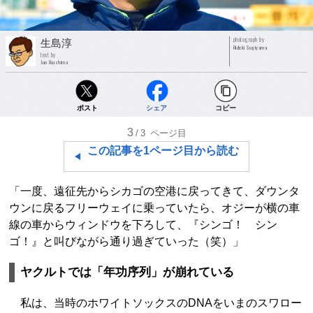
photograph by
生島淳
Hideki Sugiyama
text by
Jun Ikushima
ポスト
シェア
コピー
3
/3
ページ目
この記事を1ページ目から読む
「一度、遠征先からシカゴの空港に戻ってきて、ダウンタ
ウンに戻るフリーウェイに乗っていたら、オジーが横の車
線の車からウィンドウを下ろして、『シンゴ！ シン
ゴ！』と叫びながら通り過ぎていった（笑）」
ヤクルトでは「年功序列」が崩れている
私は、当時のホワイトソックスのDNAをいまのスワロー