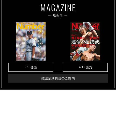
MAGAZINE
最新号
8/6
4/16
発売
発売
雑誌定期購読のご案内