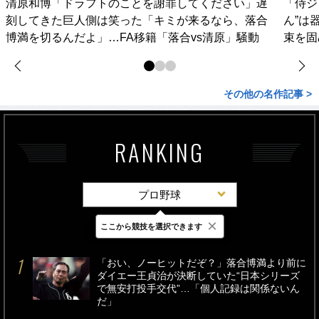
清原和博「ドラフトのことを謝罪してください」遅
「侍ジ
刻してきた巨人側は笑った「キミが来るなら、落合
ん”は
博満を切るんだよ」…FA移籍「落合vs清原」騒動
束を固
その他の名作記事 >
RANKING
プロ野球
×
ここから競技を選択できます
最新
24時間
週間
「おい、ノーヒットだぞ？」落合博満より前に
ダイエー王貞治が決断していた“日本シリーズ
で無安打投手交代”…「個人記録は関係ないん
だ」