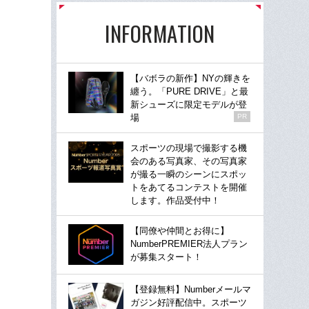
INFORMATION
【バボラの新作】NYの輝きを
纏う。「PURE DRIVE」と最
新シューズに限定モデルが登
場
PR
スポーツの現場で撮影する機
会のある写真家、その写真家
が撮る一瞬のシーンにスポッ
トをあてるコンテストを開催
します。作品受付中！
【同僚や仲間とお得に】
NumberPREMIER法人プラン
が募集スタート！
【登録無料】Numberメールマ
ガジン好評配信中。スポーツ