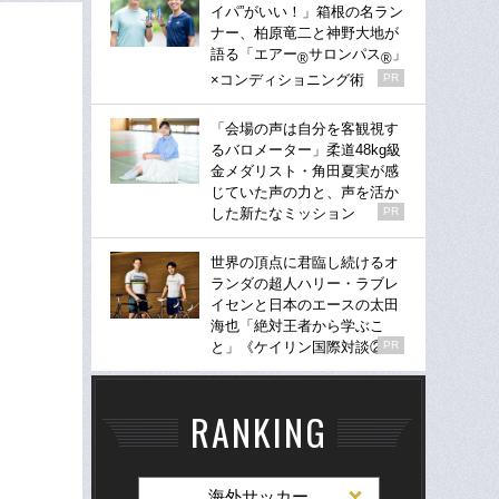
イパ”がいい！」箱根の名ラン
ナー、柏原竜二と神野大地が
語る「エアー
サロンパス
」
®
®
×コンディショニング術
PR
「会場の声は自分を客観視す
るバロメーター」柔道48kg級
金メダリスト・角田夏実が感
じていた声の力と、声を活か
した新たなミッション
PR
世界の頂点に君臨し続けるオ
ランダの超人ハリー・ラブレ
イセンと日本のエースの太田
海也「絶対王者から学ぶこ
と」《ケイリン国際対談②》
PR
RANKING
海外サッカー