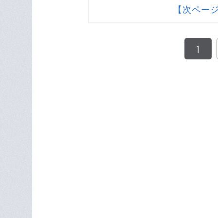
【次ペー
1