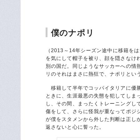
僕のナポリ
（2013～14年シーズン途中に移籍
を気にして帽子を被り、顔を隠さなけ
別の国だ。同じようなサッカーへの情
リのそれはまさに熱狂で、ナポリとい
移籍して半年でコッパイタリアに優勝
ときに、生涯最悪の失態を犯してしま
し、その間、まったくトレーニングし
傷をして、さらに怪我が重なってポジ
が僕をスタメンから外した判断は正し
返さないと心に誓った。