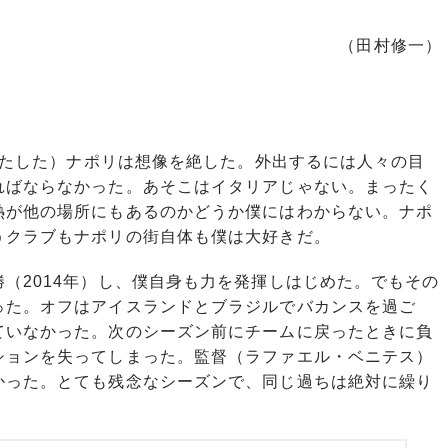
（田村修一）
をはたした）ナポリは想像を絶した。外出するには人々の目
ればならなかった。あそこはイタリアじゃない。まったく
熱が他の場所にもあるのかどうか僕にはわからない。ナポ
うクラブもナポリの街自体も僕は大好きだ。
（2014年）し、僕自身も力を発揮しはじめた。でもその
った。オフはアイスランドとブラジルでバカンスを過ご
ていなかった。次のシーズン前にチームに戻ったときに負
ションを失ってしまった。監督（ラファエル・ベニテス）
かった。とても残念なシーズンで、同じ過ちは絶対に繰り