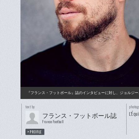
『フランス・フットボール』誌のインタビューに対し、ジョルジー
text by
photog
L’Équ
フランス・フットボール誌
France Football
PROFILE