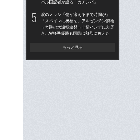
バル国記者が語る「カチンバ」
い
た
涙のメッシ「傷が癒えるまで時間が」
「スペインに祝福を」アルゼンチン窮地
「
→奇跡の大逆転連発→非情ハンデに力尽
ア
き…W杯準優勝も国民は熱烈に称えた
メデ
バ
もっと見る