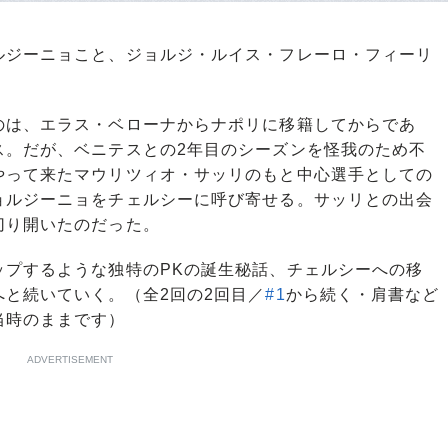
ジーニョこと、ジョルジ・ルイス・フレーロ・フィーリ
は、エラス・ベローナからナポリに移籍してからであ
ス。だが、ベニテスとの2年目のシーズンを怪我のため不
やって来たマウリツィオ・サッリのもと中心選手としての
ョルジーニョをチェルシーに呼び寄せる。サッリとの出会
切り開いたのだった。
プするような独特のPKの誕生秘話、チェルシーへの移
と続いていく。（全2回の2回目／
#1
から続く・肩書など
当時のままです）
ADVERTISEMENT