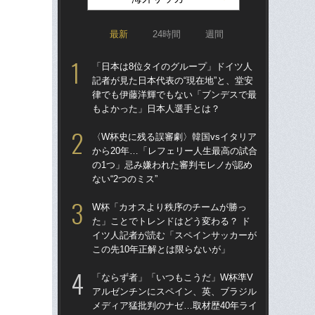
最新
24時間
週間
「日本は8位タイのグループ」ドイツ人
涙
記者が見た日本代表の“現在地”と、堂安
「
律でも伊藤洋輝でもない「ブンデスで最
→
もよかった」日本人選手とは？
き
〈W杯史に残る誤審劇〉韓国vsイタリア
「
から20年…「レフェリー人生最高の試合
記者
の1つ」忌み嫌われた審判モレノが認め
律
ない“2つのミス”
も
W杯「カオスより秩序のチームが勝っ
“ア
た」ことでトレンドはどう変わる？ ド
ダ
イツ人記者が読む「スペインサッカーが
度目
この先10年正解とは限らないが」
け
「ならず者」「いつもこうだ」W杯準V
W
アルゼンチンにスペイン、英、ブラジル
な
メディア猛批判のナゼ…取材歴40年ライ
ス