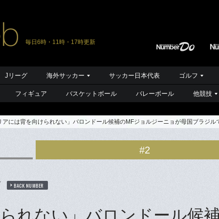
毎日6時・11時・17時更新
Jリーグ
海外サッカー
サッカー日本代表
ゴルフ
フィギュア
バスケットボール
バレーボール
他競技
リアには背を向けられない」バロンドール候補のMFジョルジーニョが母国ブラジル
#2
信
BACK NUMBER
られない」バロンドール候