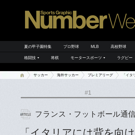
夏の甲子園特集
プロ野球
MLB
高校野球
格闘技
将棋
モータースポーツ
ラグビー
サッカー
海外サッカー
プレミアリーグ
「イタ
#1
フランス・フットボール通
「イタリアには背を向け