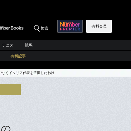
有料会員
検索
テニス
競馬
有料記事
でなくイタリア代表を選択したわけ
補の