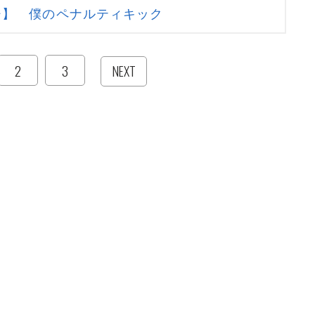
ジ】 僕のペナルティキック
2
3
NEXT