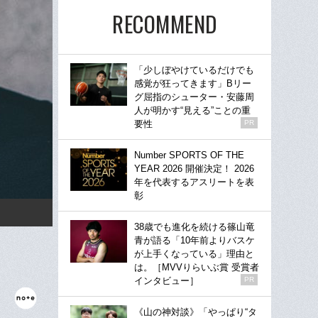
RECOMMEND
「少しぼやけているだけでも
感覚が狂ってきます」Bリー
グ屈指のシューター・安藤周
人が明かす“見える”ことの重
要性
PR
Number SPORTS OF THE
YEAR 2026 開催決定！ 2026
年を代表するアスリートを表
彰
38歳でも進化を続ける篠山竜
青が語る「10年前よりバスケ
が上手くなっている」理由と
は。［MVVりらいぶ賞 受賞者
インタビュー］
PR
《山の神対談》「やっぱり“タ