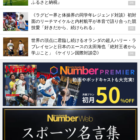
ふるさと納税』
PR
《ラグビー界と体操界の同学年レジェンド対談》初対
面のリーチマイケルと内村航平が本音で語り合った競
技愛「好きだから、続けられる」
PR
世界の頂点に君臨し続けるオランダの超人ハリー・ラ
ブレイセンと日本のエースの太田海也「絶対王者から
学ぶこと」《ケイリン国際対談②》
PR