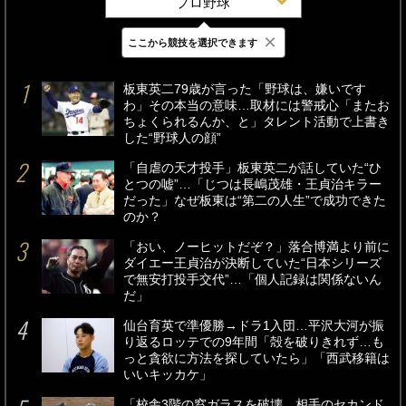
プロ野球
×
ここから競技を選択できます
最新
24時間
週間
板東英二79歳が言った「野球は、嫌いです
わ」その本当の意味…取材には警戒心「またお
ちょくられるんか、と」タレント活動で上書き
した“野球人の顔”
「自虐の天才投手」板東英二が話していた“ひ
とつの嘘”…「じつは長嶋茂雄・王貞治キラー
だった」なぜ板東は“第二の人生”で成功できた
のか？
「おい、ノーヒットだぞ？」落合博満より前に
ダイエー王貞治が決断していた“日本シリーズ
で無安打投手交代”…「個人記録は関係ないん
だ」
仙台育英で準優勝→ドラ1入団…平沢大河が振
り返るロッテでの9年間「殻を破りきれず…も
っと貪欲に方法を探していたら」「西武移籍は
いいキッカケ」
「校舎3階の窓ガラスを破壊、相手のセカンド