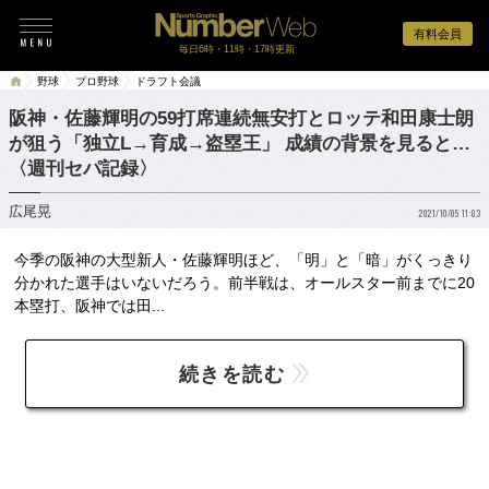
有料会員
毎日6時・11時・17時更新
野球
プロ野球
ドラフト会議
阪神・佐藤輝明の59打席連続無安打とロッテ和田康士朗
が狙う「独立L→育成→盗塁王」 成績の背景を見ると…
〈週刊セパ記録〉
広尾晃
2021/10/05 11:03
今季の阪神の大型新人・佐藤輝明ほど、「明」と「暗」がくっきり
分かれた選手はいないだろう。前半戦は、オールスター前までに20
本塁打、阪神では田...
続きを読む