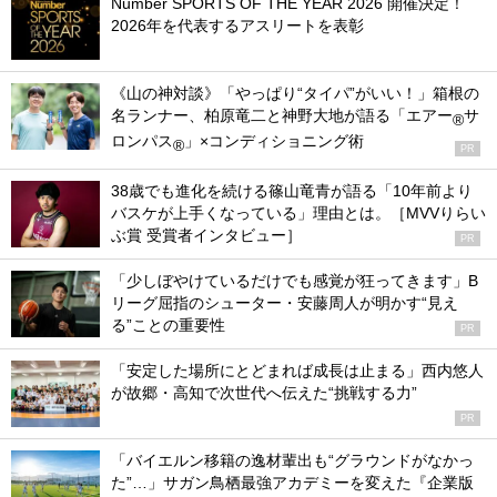
Number SPORTS OF THE YEAR 2026 開催決定！
2026年を代表するアスリートを表彰
《山の神対談》「やっぱり“タイパ”がいい！」箱根の
名ランナー、柏原竜二と神野大地が語る「エアー
サ
®
ロンパス
」×コンディショニング術
®
PR
38歳でも進化を続ける篠山竜青が語る「10年前より
バスケが上手くなっている」理由とは。［MVVりらい
ぶ賞 受賞者インタビュー］
PR
「少しぼやけているだけでも感覚が狂ってきます」B
リーグ屈指のシューター・安藤周人が明かす“見え
る”ことの重要性
PR
「安定した場所にとどまれば成長は止まる」西内悠人
が故郷・高知で次世代へ伝えた“挑戦する力”
PR
「バイエルン移籍の逸材輩出も“グラウンドがなかっ
た”…」サガン鳥栖最強アカデミーを変えた『企業版