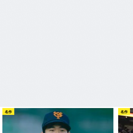
名作
名作