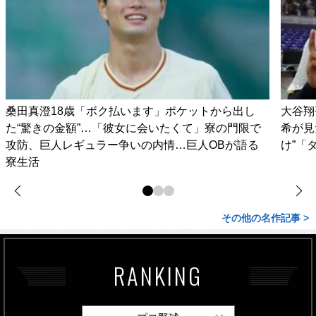
桑田真澄18歳「ボク払います」ポケットから出し
大谷翔
た“驚きの金額”…「彼女に会いたくて」寮の門限で
希が見
攻防、巨人レギュラー争いの内情…巨人OBが語る
け”「
寮生活
その他の名作記事 >
RANKING