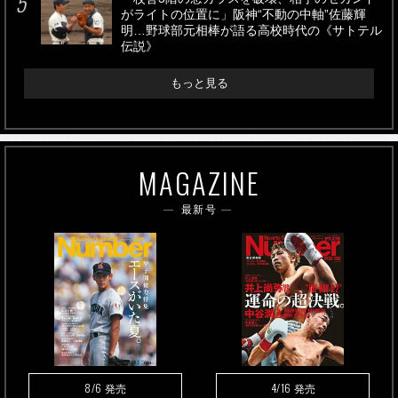
がライトの位置に」阪神“不動の中軸”佐藤輝
明…野球部元相棒が語る高校時代の《サトテル
伝説》
もっと見る
MAGAZINE
最新号
8/6
4/16
発売
発売