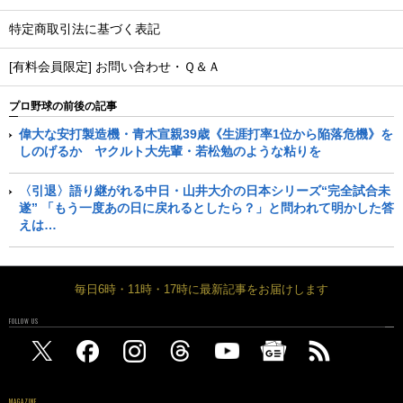
特定商取引法に基づく表記
[有料会員限定] お問い合わせ・Ｑ＆Ａ
プロ野球の前後の記事
偉大な安打製造機・青木宣親39歳《生涯打率1位から陥落危機》を
しのげるか ヤクルト大先輩・若松勉のような粘りを
〈引退〉語り継がれる中日・山井大介の日本シリーズ“完全試合未
遂” 「もう一度あの日に戻れるとしたら？」と問われて明かした答
えは…
毎日6時・11時・17時に最新記事をお届けします
FOLLOW US
MAGAZINE