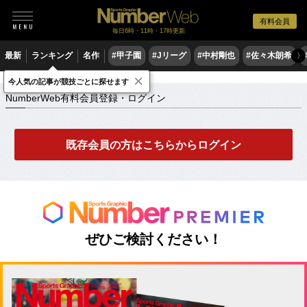
有料会員
毎日6時・11時・17時更新
最新
ランキング
名作
#甲子園
#Jリーグ
#中村剛也
#佐々木朗希
〉
×
NumberWeb有料会員登録・ログイン
今人気の記事が競技ごとに探せます
NumberWeb有料会員登録・ログイン
既存会員の方はこちらからログイン
ぜひご検討ください！