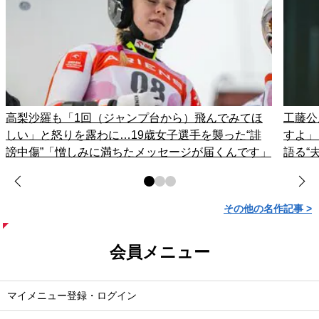
高梨沙羅も「1回（ジャンプ台から）飛んでみてほ
工藤公
しい」と怒りを露わに…19歳女子選手を襲った“誹
すよ」
謗中傷”「憎しみに満ちたメッセージが届くんです」
語る“
その他の名作記事 >
会員メニュー
マイメニュー登録・ログイン