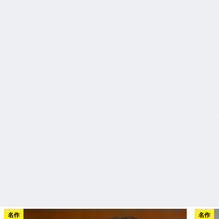
名作
名作