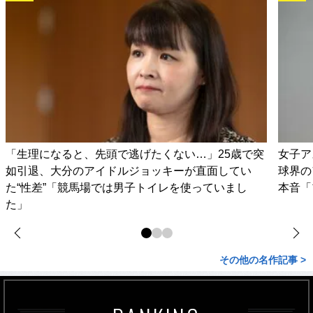
「生理になると、先頭で逃げたくない…」25歳で突
女子ア
如引退、大分のアイドルジョッキーが直面してい
球界の
た“性差”「競馬場では男子トイレを使っていまし
本音「
た」
その他の名作記事 >