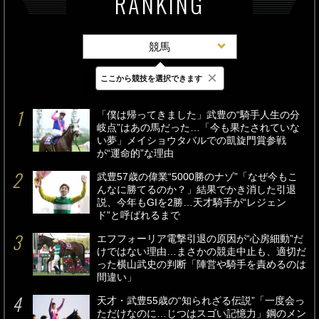
RANKING
競馬
×
ここから競技を選択できます
最新
24時間
週間
「僕は帰ってきました」武豊の“騎手人生の分
岐点”はあの馬だった…「今も果たされていな
い夢」メイショウタバルでの凱旋門賞参戦
が“運命的”な理由
武豊57歳の偉業“5000勝のナゾ”「なぜ今もこ
んなに勝てるのか？」結果でかき消した引退
説、今年もGIを2勝…天才騎手が“レジェン
ド”と呼ばれるまで
エフフォーリア電撃引退の原因が“心房細動”だ
けではない理由…まさかの競走中止も、適切だ
った横山武史の判断「陣営や騎手を責めるのは
間違い」
天才・武豊55歳の“知られざる伝説”「一度会っ
ただけなのに…じつはスゴい記憶力」鋼のメン