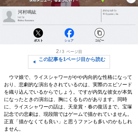
photograph by
河村鳴紘
© Cygames, Inc.
text by
Meikou Kawamura
ポスト
シェア
コピー
2
/3
ページ目
この記事を1ページ目から読む
ウマ娘で、ライスシャワーがやや内向的な性格になって
おり、悲劇的な演出をされているのは、実際のエピソード
を織り込んでいるからでしょう。ですが内気な彼女が本気
になったときの演出は、胸にくるものがあります。同時
に、ライスシャワーの話は、天皇賞・春の復活まで。宝塚
記念での悲劇は、現段階ではゲームで描かれていません。
正直「描かなくても良い」と思うファンも多いのかもしれ
ません。