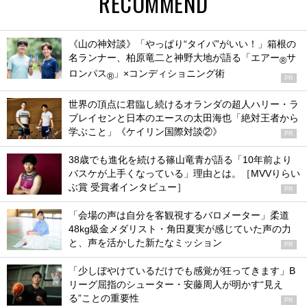
RECOMMEND
《山の神対談》「やっぱり“タイパ”がいい！」箱根の
名ランナー、柏原竜二と神野大地が語る「エアー
サ
®
ロンパス
」×コンディショニング術
®
PR
世界の頂点に君臨し続けるオランダの超人ハリー・ラ
ブレイセンと日本のエースの太田海也「絶対王者から
学ぶこと」《ケイリン国際対談②》
PR
38歳でも進化を続ける篠山竜青が語る「10年前より
バスケが上手くなっている」理由とは。［MVVりらい
ぶ賞 受賞者インタビュー］
PR
「会場の声は自分を客観視するバロメーター」柔道
48kg級金メダリスト・角田夏実が感じていた声の力
と、声を活かした新たなミッション
PR
「少しぼやけているだけでも感覚が狂ってきます」B
リーグ屈指のシューター・安藤周人が明かす“見え
る”ことの重要性
PR