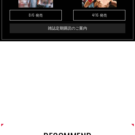
8/6
4/16
発売
発売
雑誌定期購読のご案内