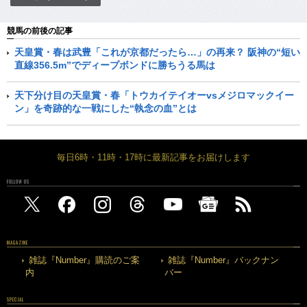
競馬の前後の記事
天皇賞・春は武豊「これが京都だったら…」の再来？ 阪神の“短い
直線356.5m”でディープボンドに勝ちうる馬は
天下分け目の天皇賞・春「トウカイテイオーvsメジロマックイー
ン」を奇跡的な一戦にした“執念の血”とは
毎日6時・11時・17時に最新記事をお届けします
FOLLOW US
MAGAZINE
雑誌『Number』購読のご案
雑誌『Number』バックナン
内
バー
SPECIAL