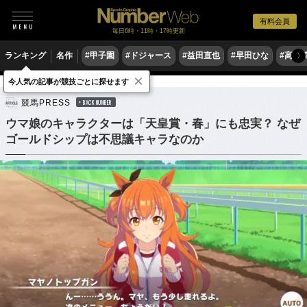
有料会員
毎日6時・11時・17時更新
ランキング
名作
#甲子園
#ドジャース
#益田直也
#早田ひな
#高木
〉
×
今人気の記事が競技ごとに探せます
競馬
競馬PRESS
BACK NUMBER
ウマ娘のキャラクターは「天皇賞・春」にも忠実？ なぜ
ゴールドシップは不思議キャラなのか