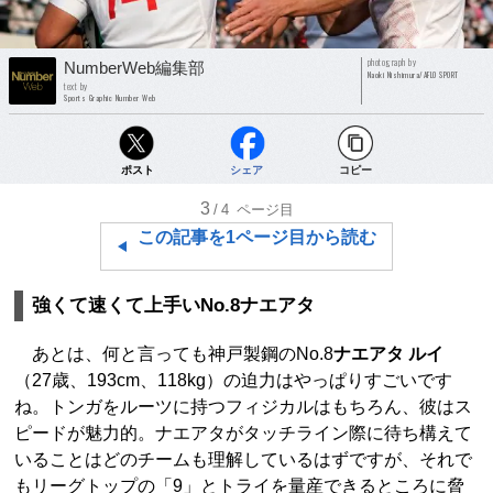
photograph by
NumberWeb編集部
Naoki Nishimura/AFLO SPORT
text by
Sports Graphic Number Web
ポスト
シェア
コピー
3
/4
ページ目
この記事を1ページ目から読む
強くて速くて上手いNo.8ナエアタ
あとは、何と言っても神戸製鋼のNo.8
ナエアタ ルイ
（27歳、193cm、118kg）の迫力はやっぱりすごいです
ね。トンガをルーツに持つフィジカルはもちろん、彼はス
ピードが魅力的。ナエアタがタッチライン際に待ち構えて
いることはどのチームも理解しているはずですが、それで
もリーグトップの「9」とトライを量産できるところに脅