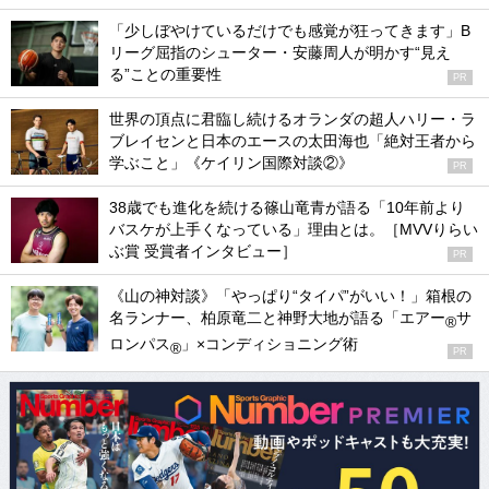
「少しぼやけているだけでも感覚が狂ってきます」B
リーグ屈指のシューター・安藤周人が明かす“見え
る”ことの重要性
PR
世界の頂点に君臨し続けるオランダの超人ハリー・ラ
ブレイセンと日本のエースの太田海也「絶対王者から
学ぶこと」《ケイリン国際対談②》
PR
38歳でも進化を続ける篠山竜青が語る「10年前より
バスケが上手くなっている」理由とは。［MVVりらい
ぶ賞 受賞者インタビュー］
PR
《山の神対談》「やっぱり“タイパ”がいい！」箱根の
名ランナー、柏原竜二と神野大地が語る「エアー
サ
®
ロンパス
」×コンディショニング術
®
PR