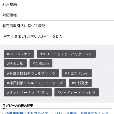
利用規約
対応機種
特定商取引法に基づく表記
[有料会員限定] お問い合わせ・Ｑ＆Ａ
#TJ・ペレナラ
#NTTドコモレッドハリケーンズ
#秋山大地
#高橋汰地
#トヨタ自動車ヴェルブリッツ
#ナエアタルイ
#神戸製鋼コベルコスティーラーズ
#中村亮土
#サントリーサンゴリアス
#ジェイミー・ジョセフ
ラグビーの前後の記事
今季序盤最大のサプライズ、「ペレナラ劇場」を見逃すな！～ラ