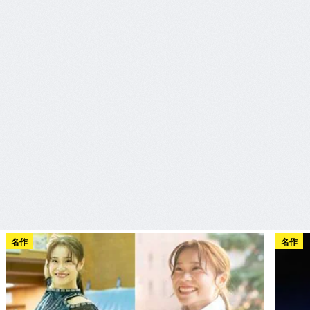
名作
名作