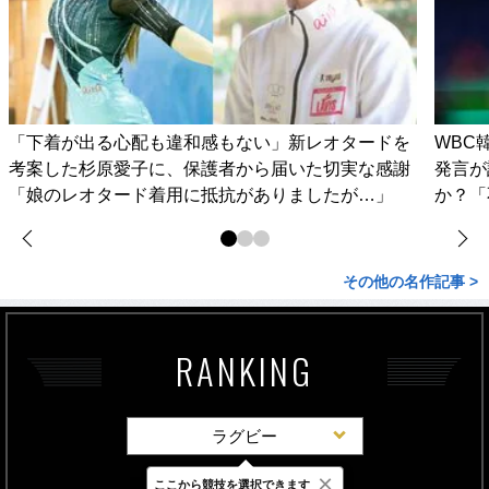
「下着が出る心配も違和感もない」新レオタードを
WBC
考案した杉原愛子に、保護者から届いた切実な感謝
発言が
「娘のレオタード着用に抵抗がありましたが…」
か？「
その他の名作記事 >
RANKING
ラグビー
×
ここから競技を選択できます