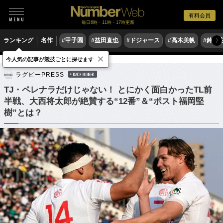
有料会員
毎日6時・11時・17時更新
ランキング
名作
#甲子園
#益田直也
#ドジャース
#高木美帆
#鈴木
〉
×
今人気の記事が競技ごとに探せます
ラグビー
リーグワン
ラグビーPRESS
BACK NUMBER
TJ・ペレナラだけじゃない！ とにかく面白かったTL前
半戦、大西将太郎が絶賛する“12番”＆“ポスト福岡堅
樹”とは？