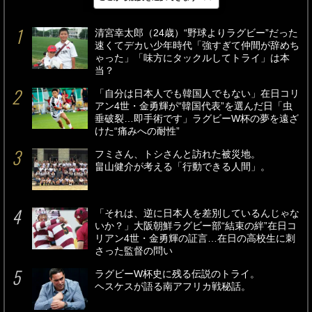
最新
24時間
週間
清宮幸太郎（24歳）“野球よりラグビー”だった
速くてデカい少年時代「強すぎて仲間が辞めち
ゃった」「味方にタックルしてトライ」は本
当？
「自分は日本人でも韓国人でもない」在日コリ
アン4世・金勇輝が“韓国代表”を選んだ日「虫
垂破裂…即手術です」ラグビーW杯の夢を遠ざ
けた“痛みへの耐性”
フミさん、トシさんと訪れた被災地。
畠山健介が考える「行動できる人間」。
「それは、逆に日本人を差別しているんじゃな
いか？」大阪朝鮮ラグビー部“結束の絆”在日コ
リアン4世・金勇輝の証言…在日の高校生に刺
さった監督の問い
ラグビーW杯史に残る伝説のトライ。
ヘスケスが語る南アフリカ戦秘話。