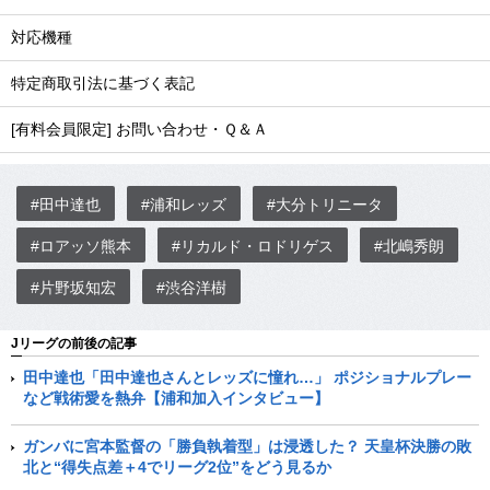
対応機種
特定商取引法に基づく表記
[有料会員限定] お問い合わせ・Ｑ＆Ａ
#田中達也
#浦和レッズ
#大分トリニータ
#ロアッソ熊本
#リカルド・ロドリゲス
#北嶋秀朗
#片野坂知宏
#渋谷洋樹
Jリーグの前後の記事
田中達也「田中達也さんとレッズに憧れ…」 ポジショナルプレー
など戦術愛を熱弁【浦和加入インタビュー】
ガンバに宮本監督の「勝負執着型」は浸透した？ 天皇杯決勝の敗
北と“得失点差＋4でリーグ2位”をどう見るか