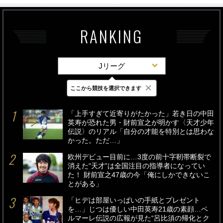
RANKING
Jリーグ
×
ここから競技を選択できます
最新
24時間
週間
「上手すぎて近寄りがたかった」若き日の中田
英寿が恐れた男・財前宣之が明かす〈天才少年
伝説〉のリアル「自分の才能を特別とは思わな
かった。ただ…」
欧州デビュー目前に…3度の前十字靭帯断裂で
消えた“天才”は全国注目の指導者になってい
た！ 財前宣之47歳の今「俺にしかできないこ
とがある」
「ヒデは部屋いっぱいの手紙とプレゼント
を…」じつは優しい中田英寿21歳の素顔…ベ
ルマーレ伝説の広報が見た“呂比須の帰化とク