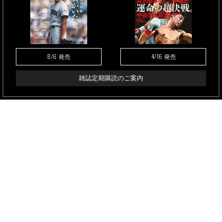
8/6
4/16
発売
発売
雑誌定期購読のご案内