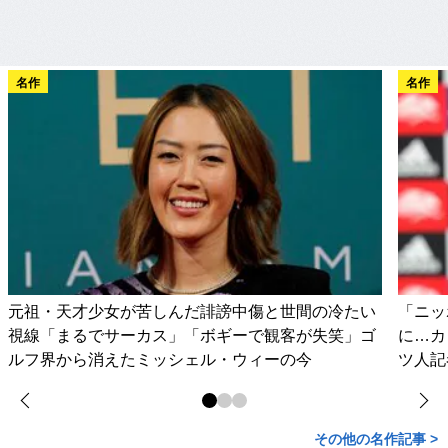
名作
名作
元祖・天才少女が苦しんだ誹謗中傷と世間の冷たい
「ニッ
視線「まるでサーカス」「ボギーで観客が失笑」ゴ
に…カ
ルフ界から消えたミッシェル・ウィーの今
ツ人記
その他の名作記事 >