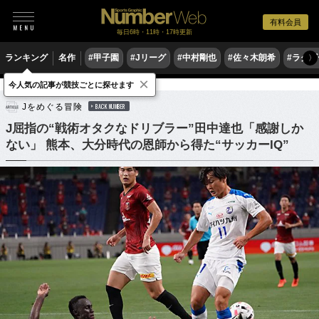
有料会員
毎日6時・11時・17時更新
ランキング
名作
#甲子園
#Jリーグ
#中村剛也
#佐々木朗希
#ラグ
〉
×
今人気の記事が競技ごとに探せます
サッカー
Jリーグ
Jをめぐる冒険
BACK NUMBER
J屈指の“戦術オタクなドリブラー”田中達也「感謝しか
ない」 熊本、大分時代の恩師から得た“サッカーIQ”