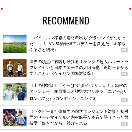
RECOMMEND
「バイエルン移籍の逸材輩出も“グラウンドがなかっ
た”…」サガン鳥栖最強アカデミーを変えた『企業版
ふるさと納税』
PR
世界の頂点に君臨し続けるオランダの超人ハリー・ラ
ブレイセンと日本のエースの太田海也「絶対王者から
学ぶこと」《ケイリン国際対談②》
PR
《山の神対談》「やっぱり“タイパ”がいい！」箱根の
名ランナー、柏原竜二と神野大地が語る「エアー
サ
®
ロンパス
」×コンディショニング術
®
PR
《ラグビー界と体操界の同学年レジェンド対談》初対
面のリーチマイケルと内村航平が本音で語り合った競
技愛「好きだから、続けられる」
PR