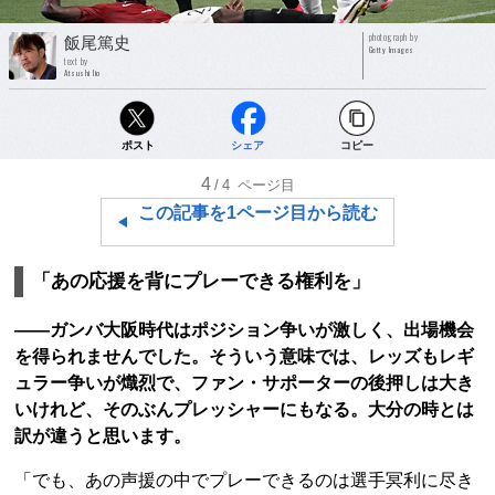
photograph by
飯尾篤史
Getty Images
text by
Atsushi Iio
ポスト
シェア
コピー
4
/4
ページ目
この記事を1ページ目から読む
「あの応援を背にプレーできる権利を」
――ガンバ大阪時代はポジション争いが激しく、出場機会
を得られませんでした。そういう意味では、レッズもレギ
ュラー争いが熾烈で、ファン・サポーターの後押しは大き
いけれど、そのぶんプレッシャーにもなる。大分の時とは
訳が違うと思います。
「でも、あの声援の中でプレーできるのは選手冥利に尽き