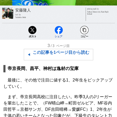
photograph by
安藤隆人
Teikyo University Kani High
School
text by
Takahito Ando
ポスト
シェア
コピー
3
/3
ページ目
この記事を1ページ目から読む
帝京長岡、昌平、神村は逸材の宝庫
最後に、その他で注目に値する1、2年生をピックアップ
していく。
まず、帝京長岡高校に注目したい。昨季3人のJリーガー
を輩出したことで、（FW晴山岬→町田ゼルビア、MF谷内
田哲平→京都サンガ、DF吉田晴稀→愛媛FC）1、2年生が
主体の若いチームとなった印象だが、下級生のタレント力