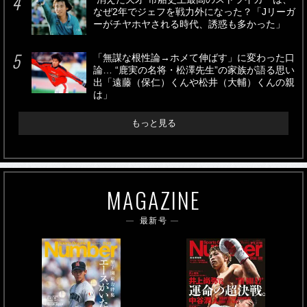
なぜ2年でジェフを戦力外になった？「Jリーガ
ーがチヤホヤされる時代、誘惑も多かった」
「無謀な根性論→ホメて伸ばす」に変わった口
論… “鹿実の名将・松澤先生”の家族が語る思い
出「遠藤（保仁）くんや松井（大輔）くんの親
は」
もっと見る
MAGAZINE
最新号