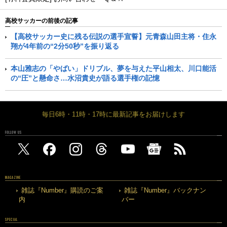
高校サッカーの前後の記事
【高校サッカー史に残る伝説の選手宣誓】元青森山田主将・住永
翔が4年前の“2分50秒”を振り返る
本山雅志の「やばい」ドリブル、夢を与えた平山相太、川口能活
の“圧”と懸命さ…水沼貴史が語る選手権の記憶
毎日6時・11時・17時に最新記事をお届けします
FOLLOW US
MAGAZINE
雑誌『Number』購読のご案
雑誌『Number』バックナン
内
バー
SPECIAL