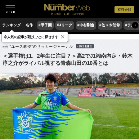
有料会員
毎日6時・11時・17時更新
ランキング
名作
#甲子園
#Jリーグ
#中村剛也
#佐々木朗希
#ラグ
〉
×
今人気の記事が競技ごとに探せます
サッカー
高校サッカー
“ユース教授”のサッカージャーナル
BACK NUMBER
＜選手権は1、2年生に注目？＞高2でJ1湘南内定・鈴木
淳之介がライバル視する青森山田の10番とは