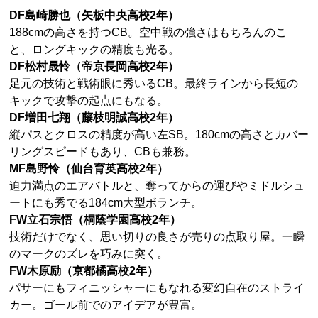
DF島崎勝也（矢板中央高校2年）
188cmの高さを持つCB。空中戦の強さはもちろんのこ
と、ロングキックの精度も光る。
DF松村晟怜（帝京長岡高校2年）
足元の技術と戦術眼に秀いるCB。最終ラインから長短の
キックで攻撃の起点にもなる。
DF増田七翔（藤枝明誠高校2年）
縦パスとクロスの精度が高い左SB。180cmの高さとカバー
リングスピードもあり、CBも兼務。
MF島野怜（仙台育英高校2年）
迫力満点のエアバトルと、奪ってからの運びやミドルシュ
ートにも秀でる184cm大型ボランチ。
FW立石宗悟（桐蔭学園高校2年）
技術だけでなく、思い切りの良さが売りの点取り屋。一瞬
のマークのズレを巧みに突く。
FW木原励（京都橘高校2年）
パサーにもフィニッシャーにもなれる変幻自在のストライ
カー。ゴール前でのアイデアが豊富。