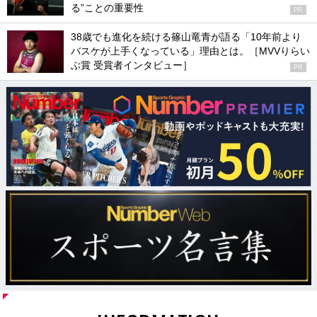
る”ことの重要性
PR
38歳でも進化を続ける篠山竜青が語る「10年前より
バスケが上手くなっている」理由とは。［MVVりらい
ぶ賞 受賞者インタビュー］
PR