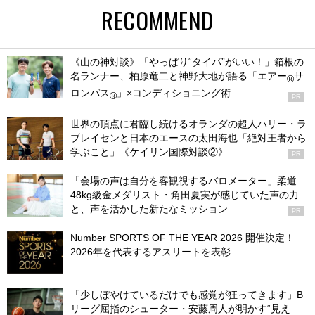
RECOMMEND
《山の神対談》「やっぱり“タイパ”がいい！」箱根の
名ランナー、柏原竜二と神野大地が語る「エアー
サ
®
ロンパス
」×コンディショニング術
®
PR
世界の頂点に君臨し続けるオランダの超人ハリー・ラ
ブレイセンと日本のエースの太田海也「絶対王者から
学ぶこと」《ケイリン国際対談②》
PR
「会場の声は自分を客観視するバロメーター」柔道
48kg級金メダリスト・角田夏実が感じていた声の力
と、声を活かした新たなミッション
PR
Number SPORTS OF THE YEAR 2026 開催決定！
2026年を代表するアスリートを表彰
「少しぼやけているだけでも感覚が狂ってきます」B
リーグ屈指のシューター・安藤周人が明かす“見え