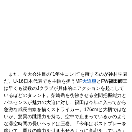
また、今大会注目の“1年生コンビ”を擁するのが神村学園
だ。U-16日本代表でも主軸を担うMF
大迫塁
とFW
福田師王
は早くも複数のJクラブが具体的にアクションを起こして
いるほどのタレント。柴崎岳を彷彿させる空間把握能力と
パスセンスが魅力の大迫に対し、福田は今年に入ってから
急激な成長曲線を描くストライカー。176cmと大柄ではな
いが、驚異の跳躍力を持ち、空中で止まっているかのよう
な滞空時間の長いヘッドは圧巻。「今年はポストプレーを
磨いて、周りの能力を引き出せるように意識をしている」