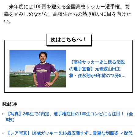
来年度には100回を迎える全国高校サッカー選手権。意
義を噛みしめながら、高校生たちの熱き戦いに目を向けた
い。
次はこちらへ！
【高校サッカー史に残る伝説
の選手宣誓】元青森山田主
将・住永翔が4年前の“2分50
秒”を振り返る
関連記事
【写真】2年生でJ内定、選手権注目の1年生コンビにも注目！（全
8枚）
【レア写真】18歳ガッキー＆16歳広瀬すず…貴重な制服姿 ＜歴代