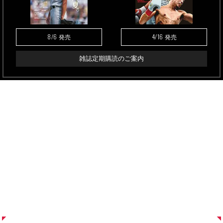
8/6
4/16
発売
発売
雑誌定期購読のご案内