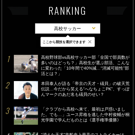
RANKING
高校サッカー
×
ここから競技を選択できます
最新
24時間
週間
高校野球部vs高校サッカー部「全国で部員数が
多いのはどっち？」高校生が選ぶ部活、こんな
に変わった「10年間で40%減…“消滅可能性”部
活とは？」
本田泰人が語る「帝京の天才・礒貝」の破天荒
伝説…今だから笑える“へなちょこPK”、すっぽ
んマークのあだ名も礒貝のせい？
「クラブから高校へ来て、最初は戸惑いまし
た。でも…」ユース昇格を逃した中村俊輔が桐
光学園で学んだものとは《選手権準優勝》
“消えた天才”市船史上最高のストライカーは、