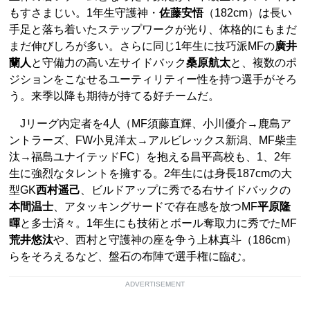
もすさまじい。1年生守護神・
佐藤安悟
（182cm）は長い
手足と落ち着いたステップワークが光り、体格的にもまだ
まだ伸びしろが多い。さらに同じ1年生に技巧派MFの
廣井
蘭人
と守備力の高い左サイドバック
桑原航太
と、複数のポ
ジションをこなせるユーティリティー性を持つ選手がそろ
う。来季以降も期待が持てる好チームだ。
Jリーグ内定者を4人（MF須藤直輝、小川優介→鹿島ア
ントラーズ、FW小見洋太→アルビレックス新潟、MF柴圭
汰→福島ユナイテッドFC）を抱える昌平高校も、1、2年
生に強烈なタレントを擁する。2年生には身長187cmの大
型GK
西村遥己
、ビルドアップに秀でる右サイドバックの
本間温士
、アタッキングサードで存在感を放つMF
平原隆
暉
と多士済々。1年生にも技術とボール奪取力に秀でたMF
荒井悠汰
や、西村と守護神の座を争う上林真斗（186cm）
らをそろえるなど、盤石の布陣で選手権に臨む。
ADVERTISEMENT