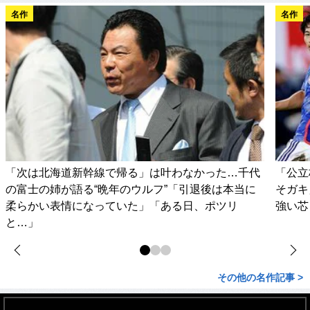
名作
名作
「次は北海道新幹線で帰る」は叶わなかった…千代
「公立
の富士の姉が語る“晩年のウルフ”「引退後は本当に
そガキ
柔らかい表情になっていた」「ある日、ポツリ
強い芯
と…」
その他の名作記事 >