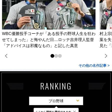
WBC優勝投手コーチが「ある投手の野球人生を狂わ
村上宗
せてしまった」と悔やんだ日…ロッテ吉井理人監督
葉を失
「アドバイスは邪魔なもの」と記した真意
見た「
その他の名作記事 >
RANKING
プロ野球
×
ここから競技を選択できます