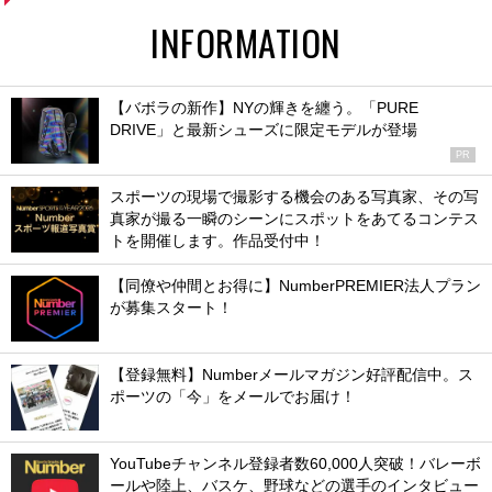
INFORMATION
【バボラの新作】NYの輝きを纏う。「PURE
DRIVE」と最新シューズに限定モデルが登場
PR
スポーツの現場で撮影する機会のある写真家、その写
真家が撮る一瞬のシーンにスポットをあてるコンテス
トを開催します。作品受付中！
【同僚や仲間とお得に】NumberPREMIER法人プラン
が募集スタート！
【登録無料】Numberメールマガジン好評配信中。ス
ポーツの「今」をメールでお届け！
YouTubeチャンネル登録者数60,000人突破！バレーボ
ールや陸上、バスケ、野球などの選手のインタビュー