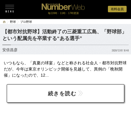
有料会員
毎日6時・11時・17時更新
野球
プロ野球
【都市対抗野球】活動終了の三菱重工広島、「野球部」
という配属先を卒業する“ある選手”
安倍昌彦
2020/12/01 18:40
いつもなら、「真夏の球宴」などと称される社会人・都市対抗野球
だが、今年は東京オリンピック開催を見越して、異例の「晩秋開
催」になったので、12...
続きを読む