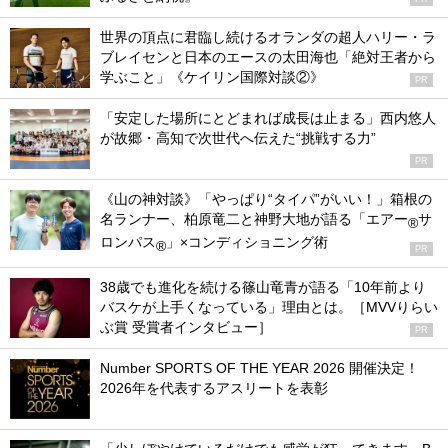
世界の頂点に君臨し続けるオランダの超人ハリー・ラ
ブレイセンと日本のエースの太田海也「絶対王者から
学ぶこと」《ケイリン国際対談②》
PR
「安定した場所にとどまれば成長は止まる」西内悠人
が故郷・高知で次世代へ伝えた“挑戦する力”
PR
《山の神対談》「やっぱり“タイパ”がいい！」箱根の
名ランナー、柏原竜二と神野大地が語る「エアー
サ
®
ロンパス
」×コンディショニング術
®
PR
38歳でも進化を続ける篠山竜青が語る「10年前より
バスケが上手くなっている」理由とは。［MVVりらい
ぶ賞 受賞者インタビュー］
PR
Number SPORTS OF THE YEAR 2026 開催決定！
2026年を代表するアスリートを表彰