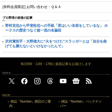
[有料会員限定] お問い合わせ・Ｑ＆Ａ
プロ野球の前後の記事
野村克也から甲斐拓也への手紙「君はいい名前をしているな」 ホ
ークスの歴史つなぐ超一流の名脇役
沢村賞投手・大野雄大に“火をつけた”スラッガーとは「自分を曲
げても勝たないといけなかったんで」
毎日6時・11時・17時に最新記事をお届けします
FOLLOW US
MAGAZINE
雑誌『Number』購読のご案
雑誌『Number』バックナン
内
バー