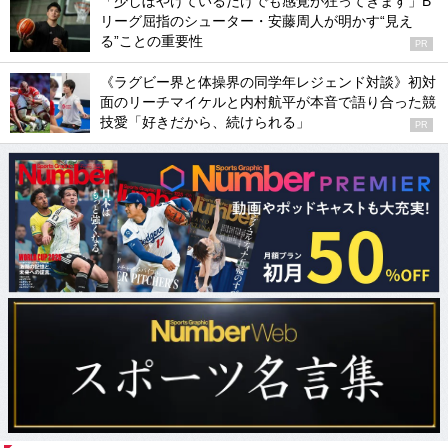
「少しぼやけているだけでも感覚が狂ってきます」B
リーグ屈指のシューター・安藤周人が明かす“見え
る”ことの重要性
PR
《ラグビー界と体操界の同学年レジェンド対談》初対
面のリーチマイケルと内村航平が本音で語り合った競
技愛「好きだから、続けられる」
PR