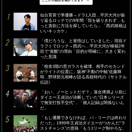
最新
24時間
週間
仙台育英で準優勝→ドラ1入団…平沢大河が振
り返るロッテでの9年間「殻を破りきれず…も
っと貪欲に方法を探していたら」「西武移籍は
いいキッカケ」
「僕だろうな、と覚悟はしていました」現役ド
ラフトでロッテ→西武へ…平沢大河が移籍2年
目で“覚醒”の理由「目的が明確に」大きく変わ
った意識
「校舎3階の窓ガラスを破壊、相手のセカンド
がライトの位置に」阪神“不動の中軸”佐藤輝
明…野球部元相棒が語る高校時代の《サトテル
伝説》
「おい、ノーヒットだぞ？」落合博満より前に
ダイエー王貞治が決断していた“日本シリーズ
で無安打投手交代”…「個人記録は関係ないん
だ」
「もし優勝できなければ、パ・リーグは終わり
だった」1999年王貞治ダイエーがつかんだ“ラ
ストチャンス”の意味「もう1リーグ制やろな、