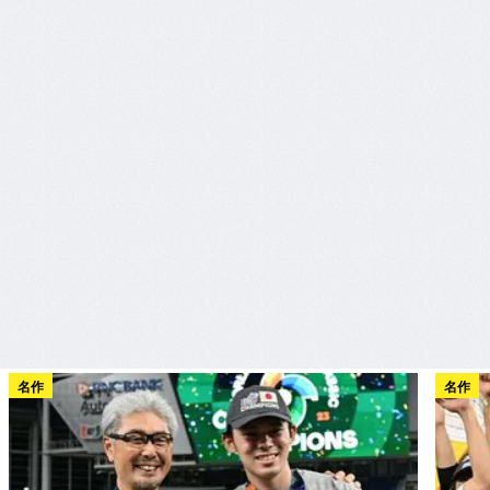
名作
名作