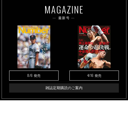
MAGAZINE
最新号
8/6
4/16
発売
発売
雑誌定期購読のご案内