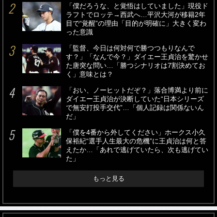
「僕だろうな、と覚悟はしていました」現役ド
ラフトでロッテ→西武へ…平沢大河が移籍2年
目で“覚醒”の理由「目的が明確に」大きく変わ
った意識
「監督、今日は何対何で勝つつもりなんで
す？」「なんで今？」ダイエー王貞治を驚かせ
た唐突な問い…「勝つシナリオは7割決めてお
く」意味とは？
「おい、ノーヒットだぞ？」落合博満より前に
ダイエー王貞治が決断していた“日本シリーズ
で無安打投手交代”…「個人記録は関係ないん
だ」
「僕を4番から外してください」ホークス小久
保裕紀“選手人生最大の危機”に王貞治は何と答
えたか…「あれで逃げていたら、次も逃げてい
た」
もっと見る