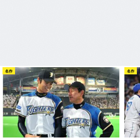
名作
名作