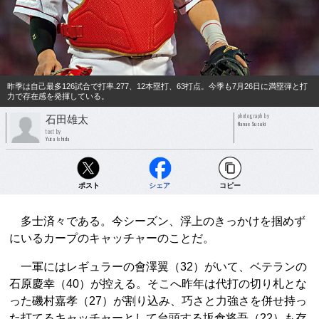
昨季は自己最多126試合で打率.277、12本塁打、63打点。今季も7月26日に満塁弾と打
力で存在感を発揮している。
photograph by
石田雄太
Nanae Suzuki
text by
Yuta Ishida
ポスト
シェア
コピー
多士済々である。今シーズン、浮上のきっかけを掴めず
にいるカープのキャッチャーのことだ。
一軍にはレギュラーの會澤翼（32）がいて、ベテランの
石原慶幸（40）が控える。そこへ昨年は代打の切り札とな
った磯村嘉孝（27）が割り込み、巧さと力強さを併せ持っ
た打てるキャッチャーとして台頭する坂倉将吾（22）も存