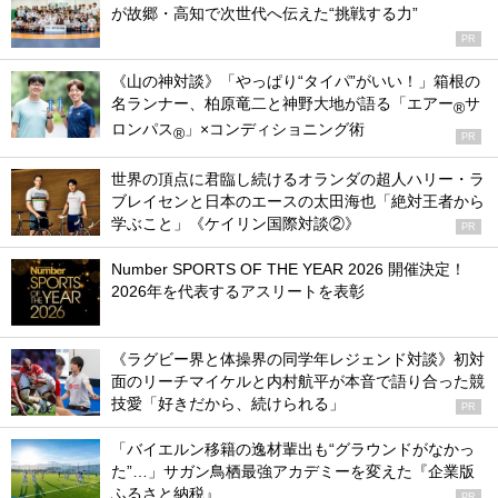
が故郷・高知で次世代へ伝えた“挑戦する力”
PR
《山の神対談》「やっぱり“タイパ”がいい！」箱根の
名ランナー、柏原竜二と神野大地が語る「エアー
サ
®
ロンパス
」×コンディショニング術
®
PR
世界の頂点に君臨し続けるオランダの超人ハリー・ラ
ブレイセンと日本のエースの太田海也「絶対王者から
学ぶこと」《ケイリン国際対談②》
PR
Number SPORTS OF THE YEAR 2026 開催決定！
2026年を代表するアスリートを表彰
《ラグビー界と体操界の同学年レジェンド対談》初対
面のリーチマイケルと内村航平が本音で語り合った競
技愛「好きだから、続けられる」
PR
「バイエルン移籍の逸材輩出も“グラウンドがなかっ
た”…」サガン鳥栖最強アカデミーを変えた『企業版
ふるさと納税』
PR