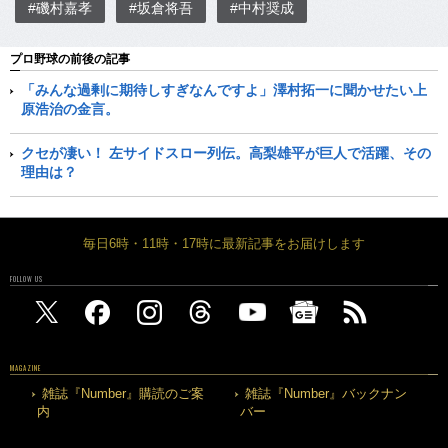
#磯村嘉孝
#坂倉将吾
#中村奨成
プロ野球の前後の記事
「みんな過剰に期待しすぎなんですよ」澤村拓一に聞かせたい上
原浩治の金言。
クセが凄い！ 左サイドスロー列伝。高梨雄平が巨人で活躍、その
理由は？
毎日6時・11時・17時に最新記事をお届けします
FOLLOW US
MAGAZINE
雑誌『Number』購読のご案
雑誌『Number』バックナン
内
バー