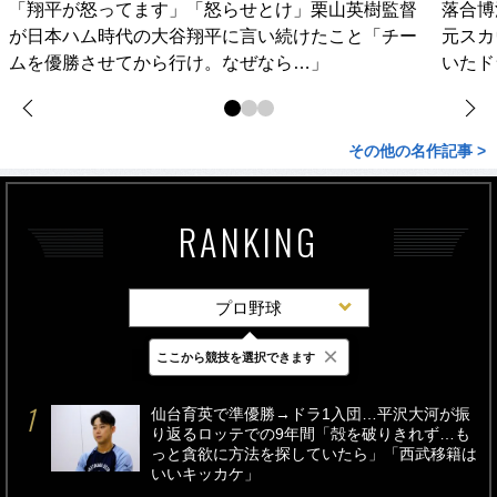
「翔平が怒ってます」「怒らせとけ」栗山英樹監督
落合博
が日本ハム時代の大谷翔平に言い続けたこと「チー
元スカ
ムを優勝させてから行け。なぜなら…」
いたド
その他の名作記事 >
RANKING
プロ野球
×
ここから競技を選択できます
最新
24時間
週間
仙台育英で準優勝→ドラ1入団…平沢大河が振
り返るロッテでの9年間「殻を破りきれず…も
っと貪欲に方法を探していたら」「西武移籍は
いいキッカケ」