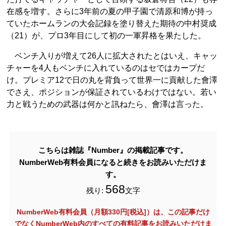
在感を増す。さらに3年前の夏の甲子園で清原和博が持っ
ていたホームランの大会記録を塗り替えた期待の中村奨成
（21）が、プロ3年目にして初の一軍昇格を果たした。
ベンチ入りが増えて26人に拡大されたとはいえ、キャッ
チャーを4人もベンチに入れているのはセではカープだ
け。プレミア12で日の丸を背負って世界一に貢献した會澤
でさえ、ポジションが保証されているわけではない。若い
力と戦うための武器は何かと訊ねたら、會澤は言った。
こちらは雑誌『Number』の掲載記事です。
NumberWeb有料会員になると続きをお読みいただけま
す。
568
残り:
文字
NumberWeb有料会員（月額330円[税込]）は、この記事だけ
でなく
NumberWeb内のすべての有料記事をお読みいただけま