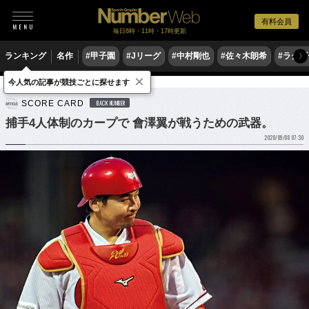
有料会員
毎日6時・11時・17時更新
ランキング
名作
#甲子園
#Jリーグ
#中村剛也
#佐々木朗希
#ラグ
〉
×
今人気の記事が競技ごとに探せます
野球
プロ野球
SCORE CARD
BACK NUMBER
捕手4人体制のカープで 會澤翼が戦うための武器。
2020/09/08 07:30