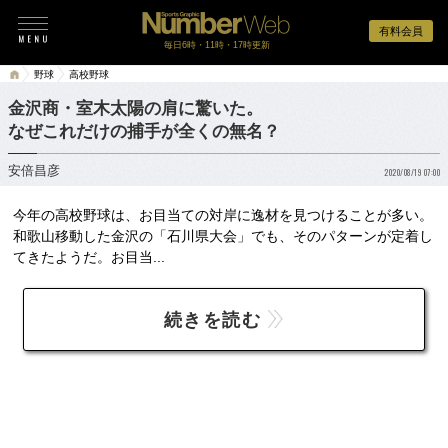
有料会員
毎日6時・11時・17時更新
野球
高校野球
金沢商・室木太陽の肩に驚いた。
なぜこれだけの捕手が全くの無名？
安倍昌彦
2020/08/19 07:00
今年の高校野球は、お目当ての対岸に逸材を見つけることが多い。
和歌山移動した金沢の「石川県大会」でも、そのパターンが定着し
てきたようだ。お目当...
続きを読む