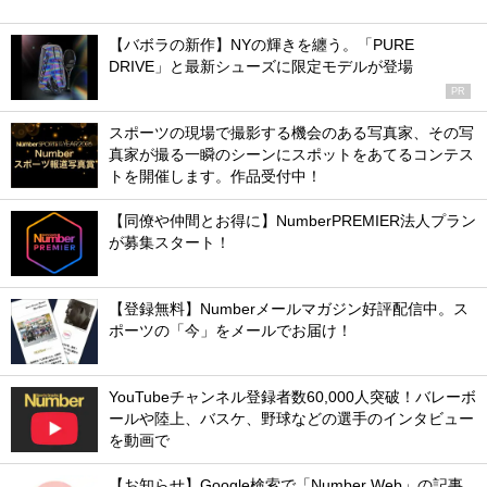
【バボラの新作】NYの輝きを纏う。「PURE
DRIVE」と最新シューズに限定モデルが登場
PR
スポーツの現場で撮影する機会のある写真家、その写
真家が撮る一瞬のシーンにスポットをあてるコンテス
トを開催します。作品受付中！
【同僚や仲間とお得に】NumberPREMIER法人プラン
が募集スタート！
【登録無料】Numberメールマガジン好評配信中。ス
ポーツの「今」をメールでお届け！
YouTubeチャンネル登録者数60,000人突破！バレーボ
ールや陸上、バスケ、野球などの選手のインタビュー
を動画で
【お知らせ】Google検索で「Number Web」の記事