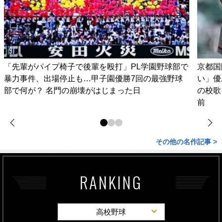
「先輩がパイプ椅子で後輩を殴打」PL学園野球部で
京都国
暴力事件、出場停止も…甲子園優勝7回の最強野球
い」優
部で何が？ 名門の崩壊がはじまった日
の校歌
前
その他の名作記事 >
RANKING
高校野球