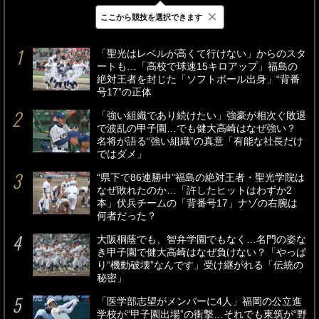
×
ここから競技を選択できます
最新
24時間
週間
「聖光はレベルが高くて行けない」からのスタ
ートも…「高校で球速15キロアップ」福島の
絶対王者を封じた「ソフトボール出身」“背番
号17”の正体
「強い組織であり続けたい」強豪が相次ぐ敗退
で波乱の甲子園…でも健大高崎はなぜ強い？
名将が語る“強い組織”の真意「有能な社長だけ
ではダメ」
“県下で86連勝中”福島の絶対王者・聖光学院は
なぜ敗れたのか…「許したヒットはわずか2
本」伏兵チームの「背番号17」ナゾの右腕は
何者だった？
大阪桐蔭でも、智弁学園でもなく…名門の姿な
き甲子園で健大高崎はなぜ負けない？「やっぱ
り“機動破壊”なんです」受け継がれる「伝統の
秘密」
「医学部志望がメンバーに4人」福岡の公立進
学校が“甲子園出場”の衝撃…それでも東筑が“野