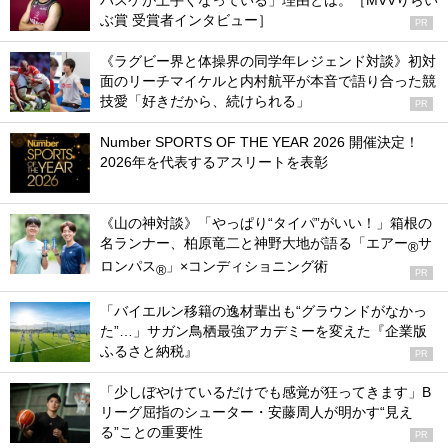
バスケが上手くなっている」理由とは。［MVVりらい
ぶ賞 受賞者インタビュー］
PR
《ラグビー界と体操界の同学年レジェンド対談》初対
面のリーチマイケルと内村航平が本音で語り合った競
技愛「好きだから、続けられる」
PR
Number SPORTS OF THE YEAR 2026 開催決定！
2026年を代表するアスリートを表彰
《山の神対談》「やっぱり“タイパ”がいい！」箱根の
名ランナー、柏原竜二と神野大地が語る「エアー
サ
®
ロンパス
」×コンディショニング術
®
PR
「バイエルン移籍の逸材輩出も“グラウンドがなかっ
た”…」サガン鳥栖最強アカデミーを変えた『企業版
ふるさと納税』
PR
「少しぼやけているだけでも感覚が狂ってきます」B
リーグ屈指のシューター・安藤周人が明かす“見え
る”ことの重要性
PR