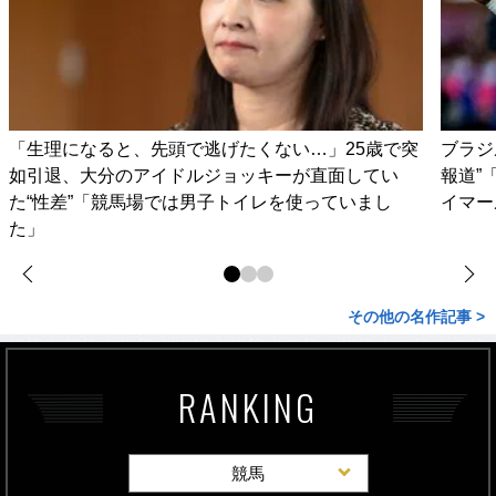
「生理になると、先頭で逃げたくない…」25歳で突
ブラジ
如引退、大分のアイドルジョッキーが直面してい
報道”
た“性差”「競馬場では男子トイレを使っていまし
イマー
た」
その他の名作記事 >
RANKING
競馬