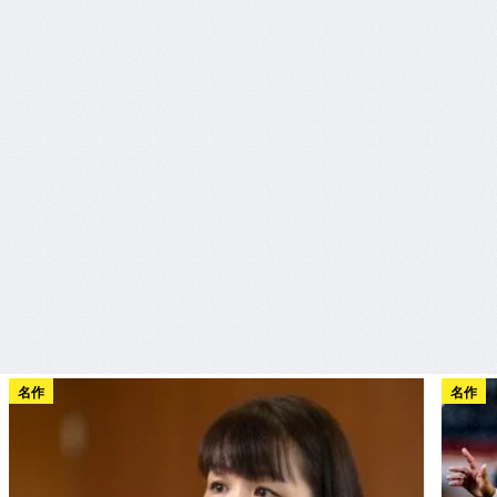
名作
名作