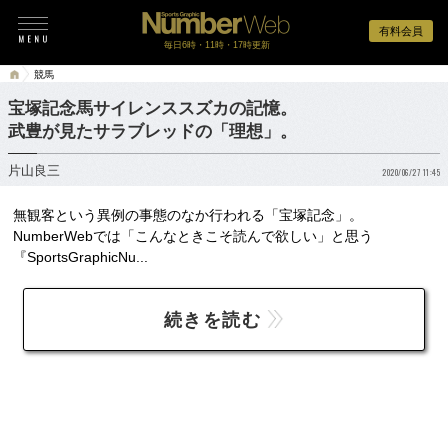
有料会員
毎日6時・11時・17時更新
競馬
宝塚記念馬サイレンススズカの記憶。
武豊が見たサラブレッドの「理想」。
片山良三
2020/06/27 11:45
無観客という異例の事態のなか行われる「宝塚記念」。
NumberWebでは「こんなときこそ読んで欲しい」と思う
『SportsGraphicNu...
続きを読む