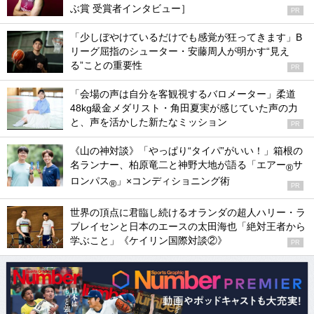
ぶ賞 受賞者インタビュー］
PR
「少しぼやけているだけでも感覚が狂ってきます」B
リーグ屈指のシューター・安藤周人が明かす“見え
る”ことの重要性
PR
「会場の声は自分を客観視するバロメーター」柔道
48kg級金メダリスト・角田夏実が感じていた声の力
と、声を活かした新たなミッション
PR
《山の神対談》「やっぱり“タイパ”がいい！」箱根の
名ランナー、柏原竜二と神野大地が語る「エアー
サ
®
ロンパス
」×コンディショニング術
®
PR
世界の頂点に君臨し続けるオランダの超人ハリー・ラ
ブレイセンと日本のエースの太田海也「絶対王者から
学ぶこと」《ケイリン国際対談②》
PR