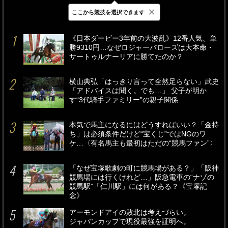
×
ここから競技を選択できます
最新
24時間
週間
《日本ダービー3年前の大波乱》12番人気、単
勝9310円…なぜロジャーバローズは大本命・
サートゥルナーリアに勝てたのか？
横山典弘「はっきり言って全然足らない」武史
「アドバイスは聞く。でも…」 父子が明か
す“3代騎手ファミリー”の親子関係
本気で馬主になるにはどうすればいい？「金持
ち」は必須条件だけど“宝くじ”ではNGのワ
ケ…〈有名馬主も最初はただの“競馬ファン”〉
「なぜ宝塚歌劇の町に競馬場がある？」「阪神
競馬場には行くけれど…」阪急電車の“ナゾの
競馬駅”「仁川駅」には何がある？《宝塚記
念》
アーモンドアイの敗北は考えづらい。
ジャパンカップで現役最強を証明へ。