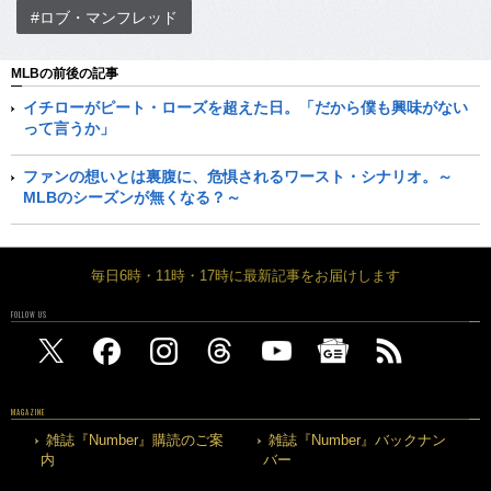
#ロブ・マンフレッド
MLBの前後の記事
イチローがピート・ローズを超えた日。「だから僕も興味がない
って言うか」
ファンの想いとは裏腹に、危惧されるワースト・シナリオ。～
MLBのシーズンが無くなる？～
毎日6時・11時・17時に最新記事をお届けします
FOLLOW US
MAGAZINE
雑誌『Number』購読のご案
雑誌『Number』バックナン
内
バー