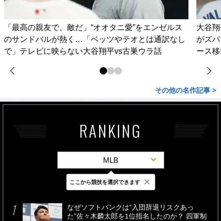
「最高の親友で、敵だ」“オオタニ愛”をエンゼルス
大谷翔
のサンドバルが熱く…「ベッツやテオとは通訳なし
がズバ
で」テレビに映らない大谷翔平vs古巣ウラ話
ース移
その他の名作記事 >
RANKING
MLB
×
ここから競技を選択できます
最新
24時間
週間
なぜソフトバンクは“入団辞退リスクあっ
た”佐々木麟太郎を1位指名したのか？ 四軍制