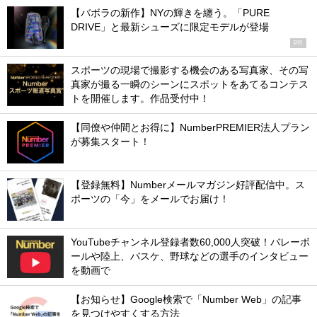
【バボラの新作】NYの輝きを纏う。「PURE
DRIVE」と最新シューズに限定モデルが登場
PR
スポーツの現場で撮影する機会のある写真家、その写
真家が撮る一瞬のシーンにスポットをあてるコンテス
トを開催します。作品受付中！
【同僚や仲間とお得に】NumberPREMIER法人プラン
が募集スタート！
【登録無料】Numberメールマガジン好評配信中。ス
ポーツの「今」をメールでお届け！
YouTubeチャンネル登録者数60,000人突破！バレーボ
ールや陸上、バスケ、野球などの選手のインタビュー
を動画で
【お知らせ】Google検索で「Number Web」の記事
を見つけやすくする方法