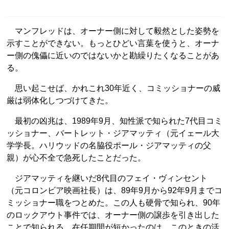
マンフレッドは、オーナー側に対して毅然とした姿勢を
示すことができない。もっとひどい言葉を使うと、オーナ
ー側の傀儡に近いのではないかと勘繰りたくなることがあ
る。
思い起こせば、かれこれ30年近く、コミッショナーの威
厳は弱体化しつづけてきた。
最初の凶兆は、1989年9月、知性派で知られた7代目コミ
ッショナー、バートレット・ジアマッティ（元イェール大
学学長。ハリウッドの名脇役ポール・ジアマッティの父
親）が心不全で急死したことだった。
ジアマッティを継いだ8代目のフェイ・ヴィンセント
（元コロンビア映画社長）は、89年9月から92年9月までコ
ミッショナー職をつとめた。この人も硬骨で知られ、90年
のロックアウト事件では、オーナー側の譲歩を引き出した
ことで知られる。在任期間が短かったのは、このときの活