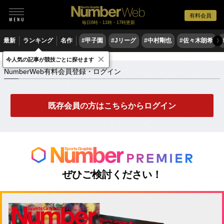
有料会員
毎日6時・11時・17時更新
最新
ランキング
名作
#甲子園
#Jリーグ
#中村剛也
#佐々木朗希
〉
×
NumberWeb有料会員登録・ログイン
今人気の記事が競技ごとに探せます
NumberWeb有料会員登録・ログイン
既存会員の方はこちらからログイン
ぜひご検討ください！