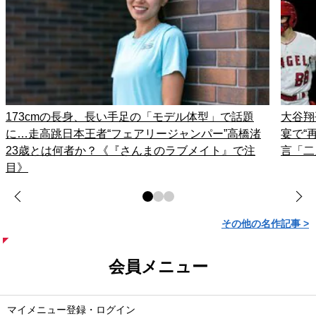
173cmの長身、長い手足の「モデル体型」で話題
大谷翔
に…走高跳日本王者“フェアリージャンパー”高橋渚
宴で“
23歳とは何者か？《『さんまのラブメイト』で注
言「二
目》
その他の名作記事 >
会員メニュー
マイメニュー登録・ログイン