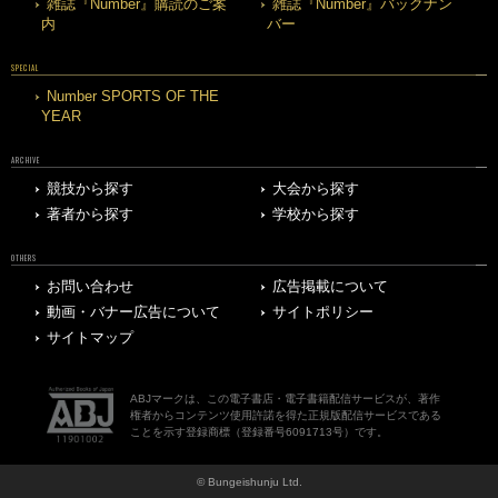
雑誌『Number』購読のご案
雑誌『Number』バックナン
内
バー
SPECIAL
Number SPORTS OF THE
YEAR
ARCHIVE
競技から探す
大会から探す
著者から探す
学校から探す
OTHERS
お問い合わせ
広告掲載について
動画・バナー広告について
サイトポリシー
サイトマップ
ABJマークは、この電子書店・電子書籍配信サービスが、著作
権者からコンテンツ使用許諾を得た正規版配信サービスである
ことを示す登録商標（登録番号6091713号）です。
© Bungeishunju Ltd.