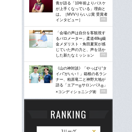
青が語る「10年前よりバスケ
が上手くなっている」理由と
は。［MVVりらいぶ賞 受賞者
インタビュー］
PR
「会場の声は自分を客観視す
るバロメーター」柔道48kg級
金メダリスト・角田夏実が感
じていた声の力と、声を活か
した新たなミッション
PR
《山の神対談》「やっぱり“タ
イパ”がいい！」箱根の名ラン
ナー、柏原竜二と神野大地が
語る「エアー
サロンパス
」
®
®
×コンディショニング術
PR
RANKING
Jリーグ