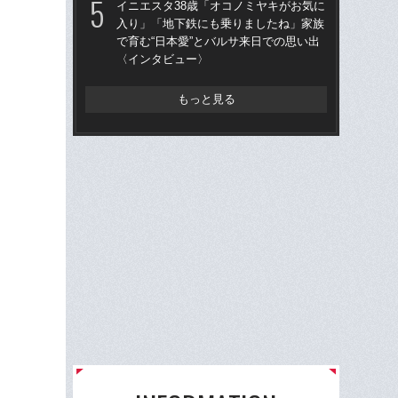
イニエスタ38歳「オコノミヤキがお気に
「昨
入り」「地下鉄にも乗りましたね」家族
まな
で育む“日本愛”とバルサ来日での思い出
決め
〈インタビュー〉
年
もっと見る