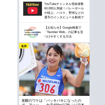
YouTubeチャンネル登録者数
60,000人突破！バレーボール
や陸上、バスケ、野球などの
選手のインタビューを動画で
【お知らせ】Google検索で
「Number Web」の記事を見
つけやすくする方法
名作
覚醒のワケは「バッキバキになったの
で、アハハ」…女子400m“17年ぶり日本