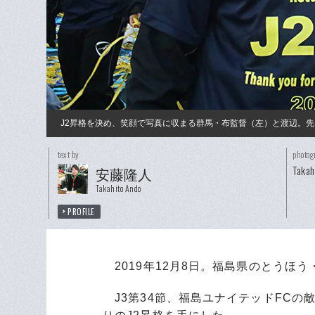
J2昇格を決め、笑顔で写真に収まる群馬・布監督（左）と渡辺。先
text by
photog
Takah
安藤隆人
Takahito Ando
PROFILE
2019年12月8日。福島県のとうほ
J3第34節、福島ユナイテッドFCの