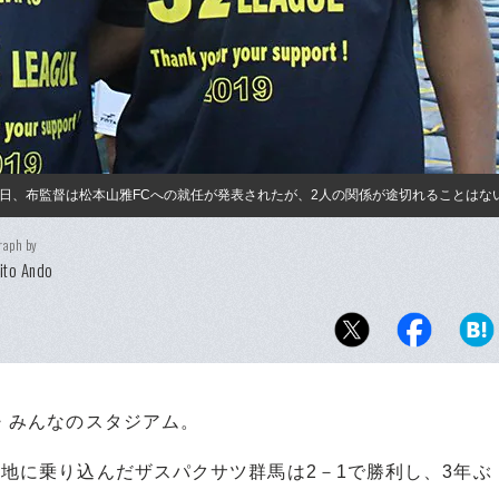
日、布監督は松本山雅FCへの就任が発表されたが、2人の関係が途切れることはな
raph by
ito Ando
う・みんなのスタジアム。
敵地に乗り込んだザスパクサツ群馬は2－1で勝利し、3年ぶ