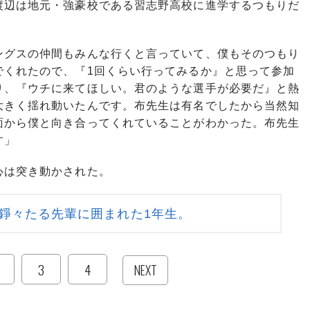
渡辺は地元・強豪校である習志野高校に進学するつもりだ
ングスの仲間もみんな行くと言っていて、僕もそのつもり
でくれたので、『1回くらい行ってみるか』と思って参加
り、『ウチに来てほしい。君のような選手が必要だ』と熱
大きく揺れ動いたんです。布先生は有名でしたから当然知
面から僕と向き合ってくれていることがわかった。布先生
す」
は突き動かされた。
錚々たる先輩に囲まれた1年生。
3
4
NEXT