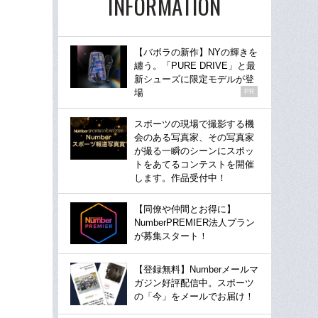
INFORMATION
【バボラの新作】NYの輝きを
纏う。「PURE DRIVE」と最
新シューズに限定モデルが登
場
PR
スポーツの現場で撮影する機
会のある写真家、その写真家
が撮る一瞬のシーンにスポッ
トをあてるコンテストを開催
します。作品受付中！
【同僚や仲間とお得に】
NumberPREMIER法人プラン
が募集スタート！
【登録無料】Numberメールマ
ガジン好評配信中。スポーツ
の「今」をメールでお届け！