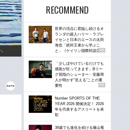
RECOMMEND
世界の頂点に君臨し続けるオ
ランダの超人ハリー・ラブレ
イセンと日本のエースの太田
海也「絶対王者から学ぶこ
と」《ケイリン国際対談②》
PR
い。
「少しぼやけているだけでも
感覚が狂ってきます」Bリー
グ屈指のシューター・安藤周
人が明かす“見える”ことの重
要性
PR
Number SPORTS OF THE
YEAR 2026 開催決定！ 2026
年を代表するアスリートを表
彰
38歳でも進化を続ける篠山竜