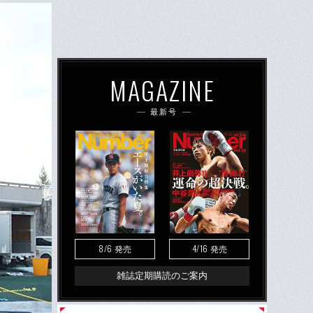
MAGAZINE
最新号
8/6
4/16
発売
発売
雑誌定期購読のご案内