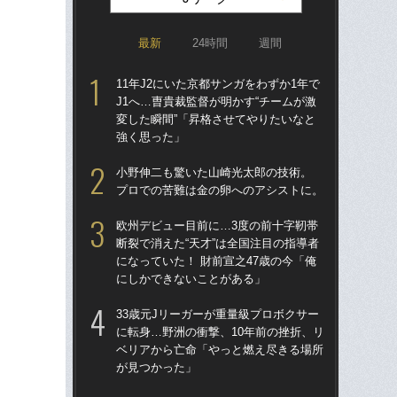
最新
24時間
週間
11年J2にいた京都サンガをわずか1年で
「
J1へ…曺貴裁監督が明かす“チームが激
トを
変した瞬間”「昇格させてやりたいなと
顔…
強く思った」
須の
小野伸二も驚いた山崎光太郎の技術。
シマ
プロでの苦難は金の卵へのアシストに。
切り
欧州デビュー目前に…3度の前十字靭帯
イニ
断裂で消えた“天才”は全国注目の指導者
入
になっていた！ 財前宣之47歳の今「俺
で育
にしかできないことがある」
〈
33歳元Jリーガーが重量級プロボクサー
「妊
に転身…野洲の衝撃、10年前の挫折、リ
愛の
ベリアから亡命「やっと燃え尽きる場所
さ
が見つかった」
早川