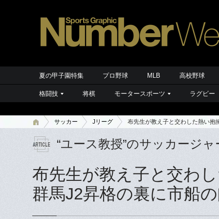
夏の甲子園特集
プロ野球
MLB
高校野球
格闘技
将棋
モータースポーツ
ラグビー
サッカー
Jリーグ
布先生が教え子と交わした熱い抱擁
“ユース教授”のサッカージャ
布先生が教え子と交わし
群馬J2昇格の裏に市船