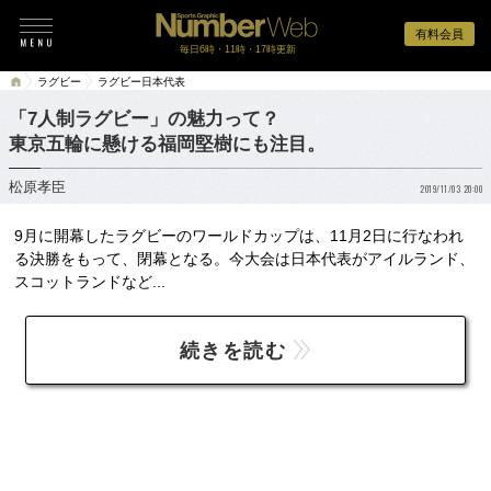
有料会員
毎日6時・11時・17時更新
ラグビー
ラグビー日本代表
「7人制ラグビー」の魅力って？
東京五輪に懸ける福岡堅樹にも注目。
松原孝臣
2019/11/03 20:00
9月に開幕したラグビーのワールドカップは、11月2日に行なわれ
る決勝をもって、閉幕となる。今大会は日本代表がアイルランド、
スコットランドなど...
続きを読む