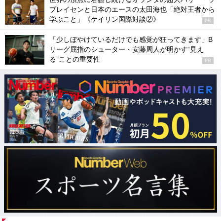
ブレイセンと日本のエースの太田海也「絶対王者から
学ぶこと」《ケイリン国際対談②》
PR
「少しぼやけているだけでも感覚が狂ってきます」B
リーグ屈指のシューター・安藤周人が明かす“見え
る”ことの重要性
PR