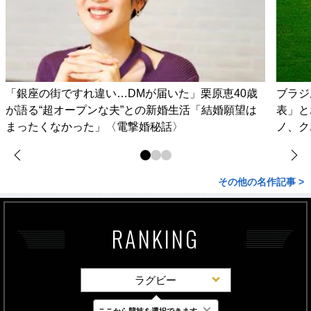
「銀座の街ですれ違い…DMが届いた」栗原恵40歳
ブラジ
が語る“超オープンな夫”との新婚生活「結婚願望は
表」と
まったくなかった」〈電撃婚秘話〉
ノ、ク
その他の名作記事 >
RANKING
ラグビー
×
ここから競技を選択できます