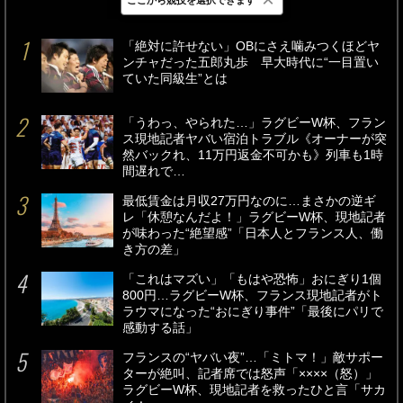
最新
24時間
週間
「絶対に許せない」OBにさえ噛みつくほどヤ
ンチャだった五郎丸歩 早大時代に“一目置い
ていた同級生”とは
「うわっ、やられた…」ラグビーW杯、フラン
ス現地記者ヤバい宿泊トラブル《オーナーが突
然バックれ、11万円返金不可かも》列車も1時
間遅れで…
最低賃金は月収27万円なのに…まさかの逆ギ
レ「休憩なんだよ！」ラグビーW杯、現地記者
が味わった“絶望感”「日本人とフランス人、働
き方の差」
「これはマズい」「もはや恐怖」おにぎり1個
800円…ラグビーW杯、フランス現地記者がト
ラウマになった“おにぎり事件”「最後にパリで
感動する話」
フランスの“ヤバい夜”…「ミトマ！」敵サポー
ターが絶叫、記者席では怒声「××××（怒）」
ラグビーW杯、現地記者を救ったひと言「サカ