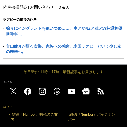
[有料会員限定] お問い合わせ・Ｑ＆Ａ
ラグビーの前後の記事
徐々にイングランドを追いつめ……。南アがNZと並ぶW杯通算優
勝3回に。
畠山健介が語る古巣、家族への感謝。米国ラグビーという少し先
の未来へ。
毎日6時・11時・17時に最新記事をお届けします
FOLLOW US
MAGAZINE
雑誌『Number』購読のご案
雑誌『Number』バックナン
内
バー