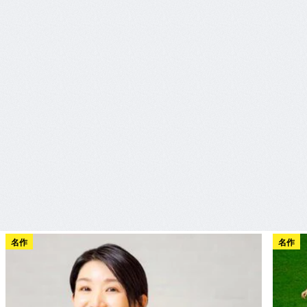
名作
名作