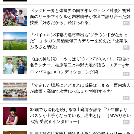
《ラグビー界と体操界の同学年レジェンド対談》初対
面のリーチマイケルと内村航平が本音で語り合った競
技愛「好きだから、続けられる」
PR
「バイエルン移籍の逸材輩出も“グラウンドがなかっ
た”…」サガン鳥栖最強アカデミーを変えた『企業版
ふるさと納税』
PR
《山の神対談》「やっぱり“タイパ”がいい！」箱根の
名ランナー、柏原竜二と神野大地が語る「エアー
サ
®
ロンパス
」×コンディショニング術
®
PR
「安定した場所にとどまれば成長は止まる」西内悠人
が故郷・高知で次世代へ伝えた“挑戦する力”
PR
38歳でも進化を続ける篠山竜青が語る「10年前より
バスケが上手くなっている」理由とは。［MVVりらい
ぶ賞 受賞者インタビュー］
PR
世界の頂点に君臨し続けるオランダの超人ハリー・ラ