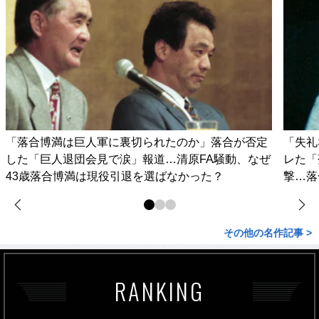
「落合博満は巨人軍に裏切られたのか」落合が否定
「失礼
した「巨人退団会見で涙」報道…清原FA騒動、なぜ
レた「
43歳落合博満は現役引退を選ばなかった？
撃…落
その他の名作記事 >
RANKING