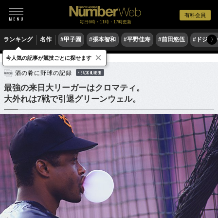
有料会員
毎日6時・11時・17時更新
ランキング
名作
#甲子園
#張本智和
#平野佳寿
#前田悠伍
#ドジャ
〉
×
今人気の記事が競技ごとに探せます
野球
プロ野球
酒の肴に野球の記録
BACK NUMBER
最強の来日大リーガーはクロマティ。
大外れは7戦で引退グリーンウェル。