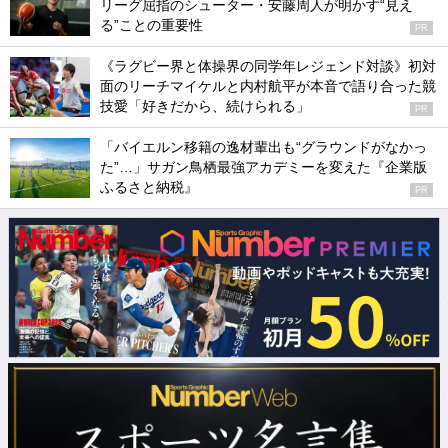
リーグ屈指のシューター・安藤周人が明かす“見え
る”ことの重要性
PR
《ラグビー界と体操界の同学年レジェンド対談》初対
面のリーチマイケルと内村航平が本音で語り合った競
技愛「好きだから、続けられる」
PR
「バイエルン移籍の逸材輩出も“グラウンドがなかっ
た”…」サガン鳥栖最強アカデミーを変えた『企業版
ふるさと納税』
PR