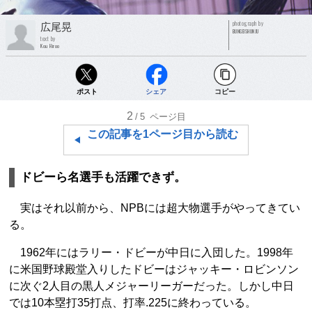
photograph by
広尾晃
BUNGEISHUNJU
text by
Kou Hiroo
ポスト
シェア
コピー
2
/5
ページ目
この記事を1ページ目から読む
ドビーら名選手も活躍できず。
実はそれ以前から、NPBには超大物選手がやってきてい
る。
1962年にはラリー・ドビーが中日に入団した。1998年
に米国野球殿堂入りしたドビーはジャッキー・ロビンソン
に次ぐ2人目の黒人メジャーリーガーだった。しかし中日
では10本塁打35打点、打率.225に終わっている。