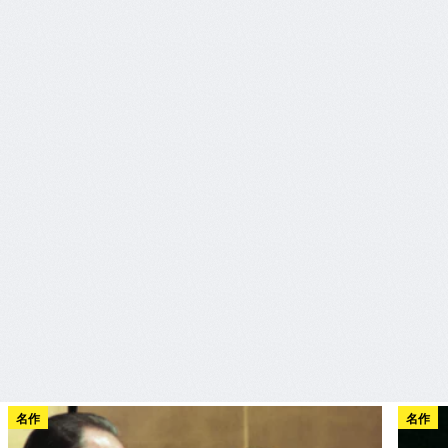
名作
名作