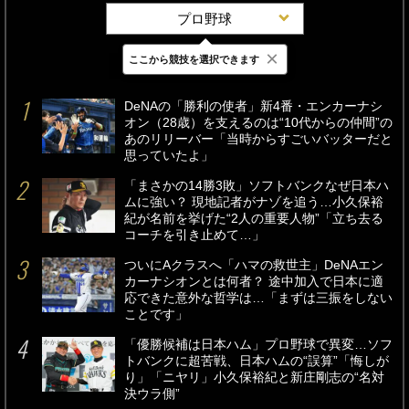
プロ野球
×
ここから競技を選択できます
最新
24時間
週間
DeNAの「勝利の使者」新4番・エンカーナシ
オン（28歳）を支えるのは“10代からの仲間”の
あのリリーバー「当時からすごいバッターだと
思っていたよ」
「まさかの14勝3敗」ソフトバンクなぜ日本ハ
ムに強い？ 現地記者がナゾを追う…小久保裕
紀が名前を挙げた“2人の重要人物”「立ち去る
コーチを引き止めて…」
ついにAクラスへ「ハマの救世主」DeNAエン
カーナシオンとは何者？ 途中加入で日本に適
応できた意外な哲学は…「まずは三振をしない
ことです」
「優勝候補は日本ハム」プロ野球で異変…ソフ
トバンクに超苦戦、日本ハムの“誤算”「悔しが
り」「ニヤリ」小久保裕紀と新庄剛志の“名対
決ウラ側”