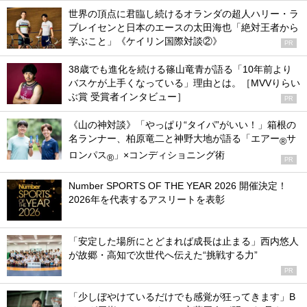
世界の頂点に君臨し続けるオランダの超人ハリー・ラ
ブレイセンと日本のエースの太田海也「絶対王者から
学ぶこと」《ケイリン国際対談②》
PR
38歳でも進化を続ける篠山竜青が語る「10年前より
バスケが上手くなっている」理由とは。［MVVりらい
ぶ賞 受賞者インタビュー］
PR
《山の神対談》「やっぱり“タイパ”がいい！」箱根の
名ランナー、柏原竜二と神野大地が語る「エアー
サ
®
ロンパス
」×コンディショニング術
®
PR
Number SPORTS OF THE YEAR 2026 開催決定！
2026年を代表するアスリートを表彰
「安定した場所にとどまれば成長は止まる」西内悠人
が故郷・高知で次世代へ伝えた“挑戦する力”
PR
「少しぼやけているだけでも感覚が狂ってきます」B